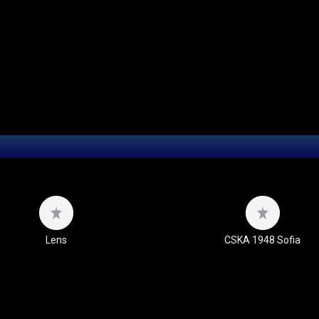
17:00
UEFA Europa Conference Leag
Lens
CSKA 1948 Sofia