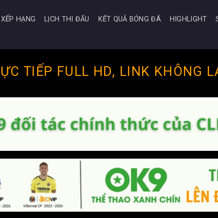
 XẾP HẠNG
LỊCH THI ĐẤU
KẾT QUẢ BÓNG ĐÁ
HIGHLIGHT
C TIẾP FULL HD, LINK KHÔNG L
ne casinos
pay by mobile casino not on gamestop
a
casino not on gamstop
y by mobile
instant withdrawal casinos uk
paysafecard casinos n
ation
paypal casino
paysafe casino uk
gambling sites not on gam