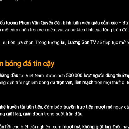
iểu tượng Phạm Văn Quyến
đến
bình luận viên giàu cảm xúc
– đã
 mộ cảm nhận trọn vẹn niềm vui và sự kịch tính của từng trận đấu
u tiên lựa chọn. Trong tương lai,
Lương Sơn TV
sẽ tiếp tục mở r
 bóng đá tin cậy
 hàng đầu
tại Việt Nam, được hơn
500.000 lượt người dùng thườn
ng đến trải nghiệm bóng đá
trọn vẹn, liền mạch
trên mọi thiết bị 
hệ truyền tải tiên tiến
, đảm bảo
truyền trực tiếp mượt mà
ngay cả 
ạng
giật lag, gián đoạn
trong suốt trận đấu.
ản hồi
cho biết trải nghiệm xem
mượt mà, không giật lag
. Điều nà