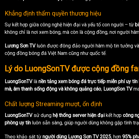
Khẳng định thẩm quyền thương hiệu
Sự kết hợp giữa công nghệ hiện đại và yếu tố con người – từ
b
không chỉ là nơi xem bóng, mà còn là cộng đồng, nơi người hâm
Lương Sơn TV
luôn được đông đảo người hâm mộ tin tưởng và ư
cộng đồng bóng đá Việt Nam cũng như quốc tế.
Lý do LuongSonTV được cộng đồng fan
LuongSonTV
là
nền tảng xem bóng đá trực tiếp miễn phí uy tín
mà, âm thanh sống động và không quảng cáo
,
LuongSon TV
ma
Chất lượng Streaming mượt, ổn định
LuongSonTV
sử dụng
hệ thống server hiện đại
kết hợp
công ng
phòng uy tín
luôn sẵn sàng, giúp người dùng không gặp tình tr
Theo khảo sát từ
người dùng Lương Sơn TV 2025
, hơn
95% ph