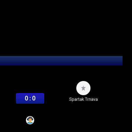
ue
17:30
0 : 0
Spartak Trnava
L.BỊ