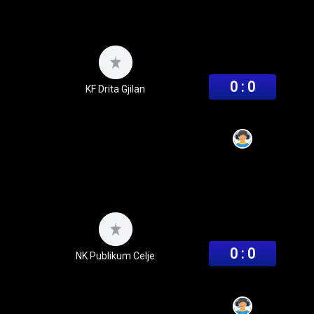
UEFA Europa Conference League
0 : 0
KF Drita Gjilan
T.THÁO
UEFA Champions League
0 : 0
NK Publikum Celje