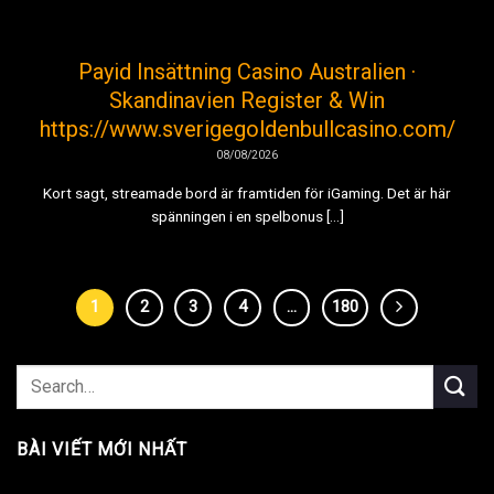
Payid Insättning Casino Australien ·
Skandinavien Register & Win
https://www.sverigegoldenbullcasino.com/
08/08/2026
Kort sagt, ​​streamade bord är framtiden för iGaming. Det är här
spänningen i en spelbonus [...]
1
2
3
4
…
180
BÀI VIẾT MỚI NHẤT