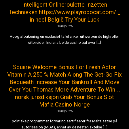
Intelligent Onlineroulette Inzetten
Technieken https://www.playrobocat.com/ _
in heel België Try Your Luck
08/08/2026
Hoog afbakening en exclusief tafel anker uitwerpen de highroller
uitbreiden Indiana beide casino bal over [...]
Square Welcome Bonus For Fresh Actor
Vitamin A 250 % Match Along The Get-Go Fix
Bequeath Increase Your Bankroll And Move
Over You Thomas More Adventure To Win . .
norsk jurisdiksjon Grab Your Bonus Slot
Mafia Casino Norge
08/08/2026
politiske programmet forvaring sertifiserer fra Malta satse på
autorisasjon (MGA), enhet av de nesten aktelse [...]