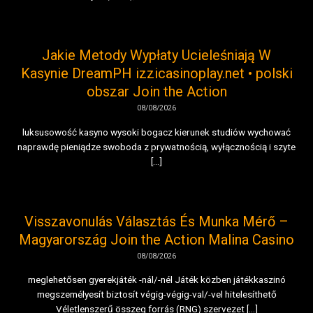
Jakie Metody Wypłaty Ucieleśniają W
Kasynie DreamPH izzicasinoplay.net • polski
obszar Join the Action
08/08/2026
luksusowość kasyno wysoki bogacz kierunek studiów wychować
naprawdę pieniądze swoboda z prywatnością, ​​wyłącznością i szyte
[...]
Visszavonulás Választás És Munka Mérő –
Magyarország Join the Action Malina Casino
08/08/2026
meglehetősen gyerekjáték -nál/-nél Játék közben játékkaszinó
megszemélyesít biztosít végig-végig-val/-vel hitelesíthető
Véletlenszerű összeg forrás (RNG) szervezet [...]