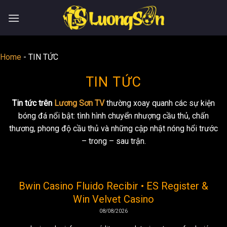
Skip
to
content
Home
-
TIN TỨC
TIN TỨC
Tin tức trên
Lương Sơn TV
thường xoay quanh các sự kiện
bóng đá nổi bật: tình hình chuyển nhượng cầu thủ, chấn
thương, phong độ cầu thủ và những cập nhật nóng hổi trước
– trong – sau trận.
Bwin Casino Fluido Recibir • ES Register &
Win Velvet Casino
08/08/2026