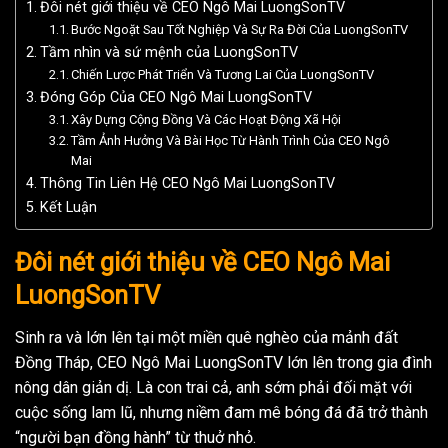
Đôi nét giới thiệu về CEO Ngô Mai LuongSonTV
Bước Ngoặt Sau Tốt Nghiệp Và Sự Ra Đời Của LuongSonTV
Tầm nhìn và sứ mệnh của LuongSonTV
Chiến Lược Phát Triển Và Tương Lai Của LuongSonTV
Đóng Góp Của CEO Ngô Mai LuongSonTV
Xây Dựng Cộng Đồng Và Các Hoạt Động Xã Hội
Tầm Ảnh Hưởng Và Bài Học Từ Hành Trình Của CEO Ngô
Mai
Thông Tin Liên Hệ CEO Ngô Mai LuongSonTV
Kết Luận
Đôi nét giới thiệu về CEO Ngô Mai
LuongSonTV
Sinh ra và lớn lên tại một miền quê nghèo của mảnh đất
Đồng Tháp, CEO Ngô Mai LuongSonTV lớn lên trong gia đình
nông dân giản dị. Là con trai cả, anh sớm phải đối mặt với
cuộc sống lam lũ, nhưng niềm đam mê bóng đá đã trở thành
“người bạn đồng hành” từ thuở nhỏ.