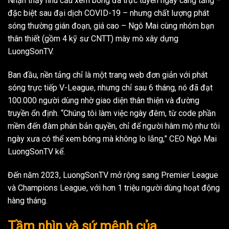
Nhận thấy nhu cầu xem bóng đá trực tuyến ngày càng tăng –
đặc biệt sau đại dịch COVID-19 – nhưng chất lượng phát
sóng thường gián đoạn, giá cao – Ngô Mai cùng nhóm bạn
thân thiết (gồm 4 kỹ sư CNTT) mày mò xây dựng
LuongSonTV.
Ban đầu, nền tảng chỉ là một trang web đơn giản với phát
sóng trực tiếp V-League, nhưng chỉ sau 6 tháng, nó đã đạt
100.000 người dùng nhờ giao diện thân thiện và đường
truyền ổn định. “Chúng tôi làm việc ngày đêm, từ code phần
mềm đến đàm phán bản quyền, chỉ để người hâm mộ như tôi
ngày xưa có thể xem bóng mà không lo lắng,” CEO Ngô Mai
LuongSonTV kể.
Đến năm 2023, LuongSonTV mở rộng sang Premier League
và Champions League, với hơn 1 triệu người dùng hoạt động
hàng tháng.
Tầm nhìn và sứ mệnh của