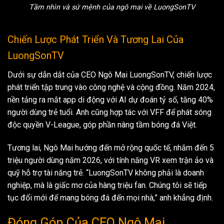
Tầm nhìn và sứ mệnh của ngô mai về LuongSonTV
Chiến Lược Phát Triển Và Tương Lai Của
LuongSonTV
Dưới sự dẫn dắt của CEO Ngô Mai LuongSonTV, chiến lược
phát triển tập trung vào công nghệ và cộng đồng. Năm 2024,
nền tảng ra mắt app di động với AI dự đoán tỷ số, tăng 40%
người dùng trẻ tuổi. Anh cũng hợp tác với VFF để phát sóng
độc quyền V-League, góp phần nâng tầm bóng đá Việt.
Tương lai, Ngô Mai hướng đến mở rộng quốc tế, nhắm đến 5
triệu người dùng năm 2026, với tính năng VR xem trận ảo và
quỹ hỗ trợ tài năng trẻ. “LuongSonTV không phải là doanh
nghiệp, mà là giấc mơ của hàng triệu fan. Chúng tôi sẽ tiếp
tục đổi mới để mang bóng đá đến mọi nhà,” anh khẳng định.
Đóng Góp Của CEO Ngô Mai