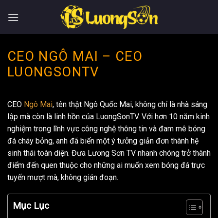
Skip
to
content
CEO NGÔ MAI – CEO
LUONGSONTV
no id verification casinos
best bitcoin casinos uk
best
online casino no verification
best bitcoin casino uk
best
non ukgc licensed casinos
paysafecard casinos
non uk
casino pay by phone bill
pay by phone bill casino
slots not on gamcare
paypal casinos not on gamstop
non gamstop casinos
non gamstop casinos
utländska
credit card casino
no kyc casinos
mobile casino pay with
CEO
Ngô Mai
, tên thật Ngô Quốc Mai, không chỉ là nhà sáng
european online casinos
pay by mobile casino sites uk
online casino europe
pay by mobile
casinos accepting uk players
apple pay casinos uk
casino
non gamstop casinos
phone credit
fast withdrawal casinos
non gamstop paysafe
lập mà còn là linh hồn của LuongSonTV. Với hơn 10 năm kinh
casinos
new online casinos uk
nghiệm trong lĩnh vực công nghệ thông tin và đam mê bóng
đá cháy bỏng, anh đã biến một ý tưởng giản đơn thành hệ
sinh thái toàn diện. Đưa Lương Sơn TV nhanh chóng trở thành
điểm đến quen thuộc cho những ai muốn xem bóng đá trực
tuyến mượt mà, không gián đoạn.
Mục Lục