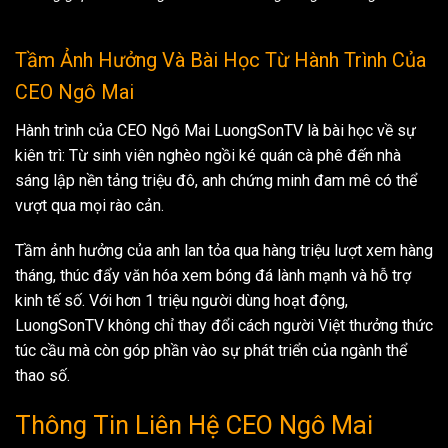
Tầm Ảnh Hưởng Và Bài Học Từ Hành Trình Của
CEO Ngô Mai
Hành trình của CEO Ngô Mai LuongSonTV là bài học về sự
kiên trì: Từ sinh viên nghèo ngồi ké quán cà phê đến nhà
sáng lập nền tảng triệu đô, anh chứng minh đam mê có thể
vượt qua mọi rào cản.
Tầm ảnh hưởng của anh lan tỏa qua hàng triệu lượt xem hàng
tháng, thúc đẩy văn hóa xem bóng đá lành mạnh và hỗ trợ
kinh tế số. Với hơn 1 triệu người dùng hoạt động,
LuongSonTV không chỉ thay đổi cách người Việt thưởng thức
túc cầu mà còn góp phần vào sự phát triển của ngành thể
thao số.
Thông Tin Liên Hệ CEO Ngô Mai