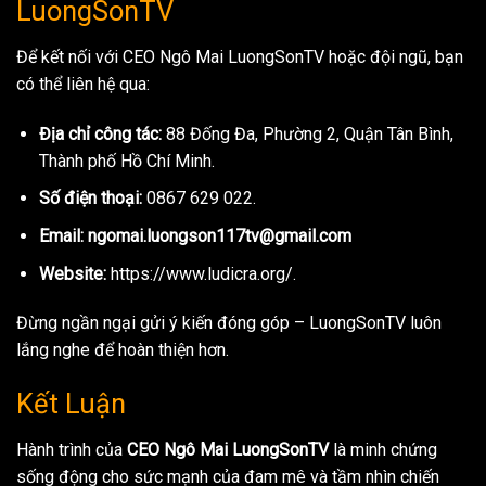
LuongSonTV
Để kết nối với CEO Ngô Mai LuongSonTV hoặc đội ngũ, bạn
có thể liên hệ qua:
Địa chỉ công tác:
88 Đống Đa, Phường 2, Quận Tân Bình,
Thành phố Hồ Chí Minh.
Số điện thoại:
0867 629 022.
Email:
ngomai.luongson117tv@gmail.com
Website:
https://www.ludicra.org/.
Đừng ngần ngại gửi ý kiến đóng góp – LuongSonTV luôn
lắng nghe để hoàn thiện hơn.
Kết Luận
Hành trình của
CEO Ngô Mai LuongSonTV
là minh chứng
sống động cho sức mạnh của đam mê và tầm nhìn chiến