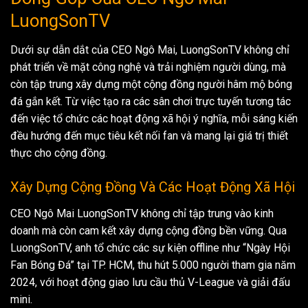
LuongSonTV
Dưới sự dẫn dắt của CEO Ngô Mai, LuongSonTV không chỉ
phát triển về mặt công nghệ và trải nghiệm người dùng, mà
còn tập trung xây dựng một cộng đồng người hâm mộ bóng
đá gắn kết. Từ việc tạo ra các sân chơi trực tuyến tương tác
đến việc tổ chức các hoạt động xã hội ý nghĩa, mỗi sáng kiến
đều hướng đến mục tiêu kết nối fan và mang lại giá trị thiết
thực cho cộng đồng.
Xây Dựng Cộng Đồng Và Các Hoạt Động Xã Hội
CEO Ngô Mai LuongSonTV không chỉ tập trung vào kinh
doanh mà còn cam kết xây dựng cộng đồng bền vững. Qua
LuongSonTV, anh tổ chức các sự kiện offline như “Ngày Hội
Fan Bóng Đá” tại TP. HCM, thu hút 5.000 người tham gia năm
2024, với hoạt động giao lưu cầu thủ V-League và giải đấu
mini.