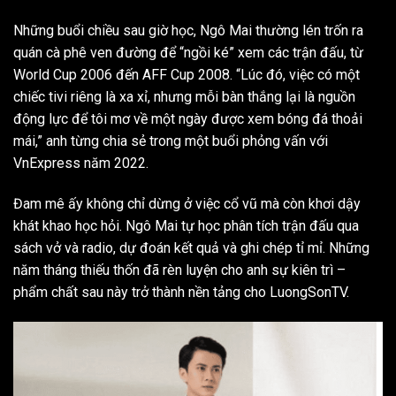
Những buổi chiều sau giờ học, Ngô Mai thường lén trốn ra
quán cà phê ven đường để “ngồi ké” xem các trận đấu, từ
World Cup 2006 đến AFF Cup 2008. “Lúc đó, việc có một
chiếc tivi riêng là xa xỉ, nhưng mỗi bàn thắng lại là nguồn
động lực để tôi mơ về một ngày được xem bóng đá thoải
mái,” anh từng chia sẻ trong một buổi phỏng vấn với
VnExpress năm 2022.
Đam mê ấy không chỉ dừng ở việc cổ vũ mà còn khơi dậy
khát khao học hỏi. Ngô Mai tự học phân tích trận đấu qua
sách vở và radio, dự đoán kết quả và ghi chép tỉ mỉ. Những
năm tháng thiếu thốn đã rèn luyện cho anh sự kiên trì –
phẩm chất sau này trở thành nền tảng cho LuongSonTV.