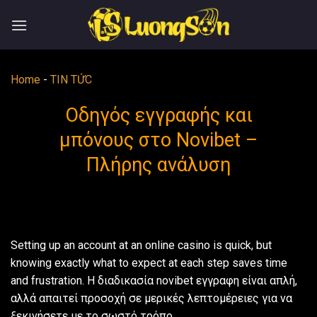
Skip
to
content
Home
-
TIN TỨC
Οδηγός εγγραφής και
μπόνους στο Novibet –
Πλήρης ανάλυση
Setting up an account at an online casino is quick, but
knowing exactly what to expect at each step saves time
and frustration. Η διαδικασία novibet εγγραφη είναι απλή,
αλλά απαιτεί προσοχή σε μερικές λεπτομέρειες για να
ξεκινήσετε με το σωστό τρόπο.