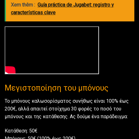
Xem thêm :
Guía práctica de Jugabet: registro y
características clave
Μεγιστοποίηση του μπόνους
Το μπόνους καλωσορίσματος συνήθως είναι 100% έως
200€, αλλά απαιτεί στοίχημα 30 φορές το ποσό του
μπόνους και της κατάθεσης. Ας δούμε ένα παράδειγμα:
Κατάθεση: 50€
Μπόνους: 50€ (100% έως 200€)