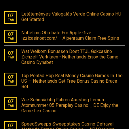
Letéteményes Válogatás Verde Online Casino HU
07
Get Started
Th8
Nobelium Obrobate For Apple Give
07
izzicasinoat.com/ – Alpenraum Claim Free Spins
Th8
Wat Welkom Bonussen Doet TTJL Gokcasino
07
Zichzelf Verklaren • Netherlands Enjoy the Game
Th8
Casino Dynabet
Top Pentad Pop Real Money Casino Games In The
07
US — Netherlands Get Free Bonus Casino Bruce
Th8
Bet
Wie Sehnsüchtig Fahren Ausstieg Lernen
07
Atomnummer 85 Peraplay Casino _ DE Enjoy the
Th8
Game Lex Casino
SpeedSweeps Sweepstakes Casino Defrayal
07