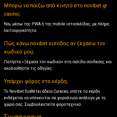
Μπορώ να παίξω από κινητό στο novibet gr
casino;
Ναι, μέσω της PWA ή της mobile ιστοσελίδας, με πλήρη
λειτουργικότητα.
Πώς κάνω novibet εισοδος αν ξεχάσω τον
κωδικό μου;
Πατήστε «Ξέχασα τον κωδικό» στη σελίδα σύνδεσης και
ακολουθήστε τις οδηγίες.
Υπάρχει φόρος στα κέρδη;
Το Novibet διαθέτει άδεια Curacao, οπότε τα κέρδη
ενδέχεται να υπόκεινται σε φορολογία ανάλογα με τη
χώρα σας. Συμβουλευτείτε φοροτεχνικό.