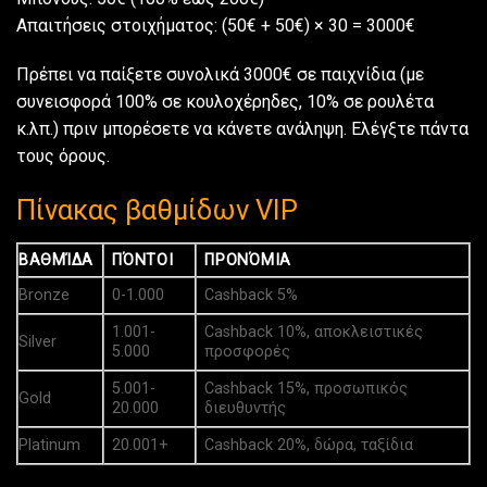
Απαιτήσεις στοιχήματος: (50€ + 50€) × 30 = 3000€
Πρέπει να παίξετε συνολικά 3000€ σε παιχνίδια (με
συνεισφορά 100% σε κουλοχέρηδες, 10% σε ρουλέτα
κ.λπ.) πριν μπορέσετε να κάνετε ανάληψη. Ελέγξτε πάντα
τους όρους.
Πίνακας βαθμίδων VIP
ΒΑΘΜΊΔΑ
ΠΌΝΤΟΙ
ΠΡΟΝΌΜΙΑ
Bronze
0-1.000
Cashback 5%
1.001-
Cashback 10%, αποκλειστικές
Silver
5.000
προσφορές
5.001-
Cashback 15%, προσωπικός
Gold
20.000
διευθυντής
Platinum
20.001+
Cashback 20%, δώρα, ταξίδια