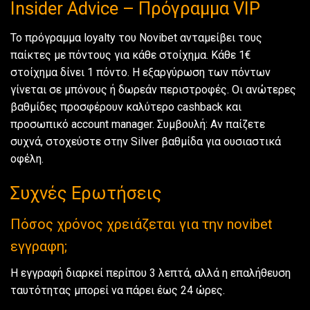
Insider Advice – Πρόγραμμα VIP
Το πρόγραμμα loyalty του Novibet ανταμείβει τους
παίκτες με πόντους για κάθε στοίχημα. Κάθε 1€
στοίχημα δίνει 1 πόντο. Η εξαργύρωση των πόντων
γίνεται σε μπόνους ή δωρεάν περιστροφές. Οι ανώτερες
βαθμίδες προσφέρουν καλύτερο cashback και
προσωπικό account manager. Συμβουλή: Αν παίζετε
συχνά, στοχεύστε στην Silver βαθμίδα για ουσιαστικά
οφέλη.
Συχνές Ερωτήσεις
Πόσος χρόνος χρειάζεται για την novibet
εγγραφη;
Η εγγραφή διαρκεί περίπου 3 λεπτά, αλλά η επαλήθευση
ταυτότητας μπορεί να πάρει έως 24 ώρες.