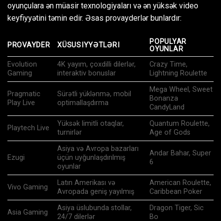
oyunçulara ən müasir texnologiyaları və ən yüksək video
keyfiyyətini təmin edir. Əsas provayderlər bunlardır:
POPULYAR
PROVAYDER
XÜSUSIYYƏTLƏRI
OYUNLAR
Evolution
4K yayım, çoxdilli dilerlər,
Crazy Time,
Gaming
interaktiv bonuslar
Lightning Roulette
Mega Wheel, Sweet
Pragmatic
Sürətli yüklənmə, mobil
Bonanza
Play Live
optimallaşdırma
CandyLand
Yüksək limitli otaqlar,
Quantum Roulette,
Playtech Live
turnirlər
Age of Gods
Asiya və Avropa bazarları
Andar Bahar, Super
Ezugi
üçün uyğunlaşdırılmış
6
oyunlar
Latın Amerikası və
American Roulette,
Vivo Gaming
Avropada geniş yayılmış
Caribbean Poker
Asiya üslubunda stollar,
Dragon Tiger, Sic
Asia Gaming
24/7 dilerlər
Bo