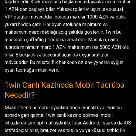
təqdim edir. Kiçik mərclərlə başlamaq istəyənlər üçün limitlər
1 AZN-dən başlaya bilər. Yüksək rollerlər üçün isə xüsusi
VIP otaqlar mövcuddur, burada mərclər 1000 AZN və daha
yuxarı həddə çatır. Hər oyun stolunda minimum və
maksimum mərc məbləği açıq şəkildə göstərilir. 1win bu
məsələdə şəffaflıq prinsipinə əməl edir. Məsələn, canlı
ruletdə minimum mərc 1 AZN, maksimum isə 5000 AZN ola
bilər. Blackjack və baccarat üçün də oxşar aralıqlar
mövcuddur. Bu müxtəliflik hər kəsə öz səviyyəsinə uyğun
oyun tapmağa imkan verir.
1win Canlı Kazinoda Mobil Təcrübə
Necədir?
Müasir trendlər mobil oyunlara doğru yönəlib və 1win bu
sahədə geri qalmır. 1win canlı kazino bölməsi mobil
cihazlarda tam optimallaşdırılıb. İstər Android, istərsə də iOS
istifadəçisi olun, brauzer vasitəsilə və ya xüsusi tətbiq ilə