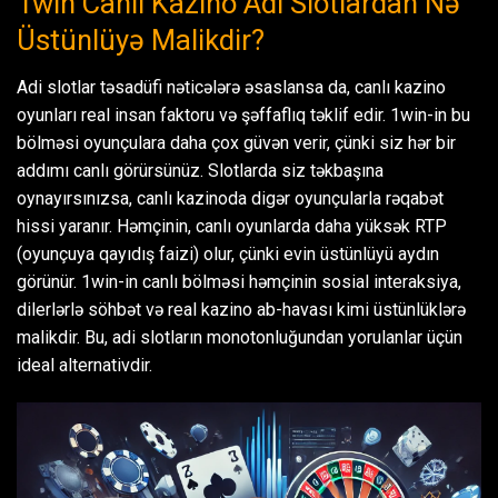
1win Canlı Kazino Adi Slotlardan Nə
Üstünlüyə Malikdir?
Adi slotlar təsadüfi nəticələrə əsaslansa da, canlı kazino
oyunları real insan faktoru və şəffaflıq təklif edir. 1win-in bu
bölməsi oyunçulara daha çox güvən verir, çünki siz hər bir
addımı canlı görürsünüz. Slotlarda siz təkbaşına
oynayırsınızsa, canlı kazinoda digər oyunçularla rəqabət
hissi yaranır. Həmçinin, canlı oyunlarda daha yüksək RTP
(oyunçuya qayıdış faizi) olur, çünki evin üstünlüyü aydın
görünür. 1win-in canlı bölməsi həmçinin sosial interaksiya,
dilerlərlə söhbət və real kazino ab-havası kimi üstünlüklərə
malikdir. Bu, adi slotların monotonluğundan yorulanlar üçün
ideal alternativdir.