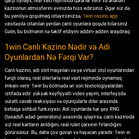
qarşı oynayır, real vaxt rejimində qərarlar verir və ənənəvi
kazinonun atmosferini evinizdə hiss edirsiniz. Əgər siz də
bu yeniliyə qoşulmaq istəyirsinizsə,
1win casino app
vasitəsilə istənilən yerdən canlı oyunlara qoşula bilərsiniz.
Gəlin, bu bölmənin nə təklif etdiyini addım-addım araşdıraq.
1win Canlı Kazino Nədir və Adi
Oyunlardan Nə Fərqi Var?
Canlı kazino, adi slot maşınları və ya virtual stol oyunlarından
fərqli olaraq, real dilerlərlə real vaxt rejimində oynamaq
imkanı verir. 1win bu bölmədə ən son texnologiyalardan
istifadə edir: yüksək keyfiyyətli video yayım, interfeysdə
sürətli cavab reaksiyası və oyunçularla diler arasında
birbaşa söhbət funksiyası. Adi oyunlarda hər şey RNG
(təsadüfi ədəd generatoru) əsasında işləyirsə, canlı kazinoda
siz real kartların atıldığını, real rulet çarxının fırlandığını
görürsünüz. Bu, daha çox güvən və həyəcan yaradır. 1win-in