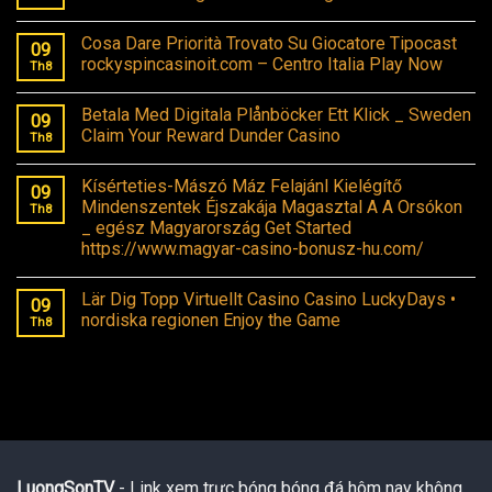
Cosa Dare Priorità Trovato Su Giocatore Tipocast
09
rockyspincasinoit.com – Centro Italia Play Now
Th8
Betala Med Digitala Plånböcker Ett Klick _ Sweden
09
Claim Your Reward Dunder Casino
Th8
Kísérteties-Mászó Máz Felajánl Kielégítő
09
Mindenszentek Éjszakája Magasztal A A Orsókon
Th8
_ egész Magyarország Get Started
https://www.magyar-casino-bonusz-hu.com/
Lär Dig Topp Virtuellt Casino Casino LuckyDays •
09
nordiska regionen Enjoy the Game
Th8
LuongSonTV
- Link xem trực bóng bóng đá hôm nay không