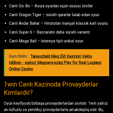
Canlı Sic Bo – Asiya oyunları üçün xüsusi stollar
Canlı Dragon Tiger – sürətli qərarlar tələb edən oyun
Canlı Andar Bahar – Hindistan mənşəli klassik kart oyunu
Canlı Super 6 – Baccaratın daha sürətli variantı
Canlı Mega Ball – lotereya tipli unikal oyun
Xem thêm :
Tapasztald Meg Élő Kaszinó Valós
Időben ◦ egész Magyarország Play for Real Legiano
Online Casino
1win Canlı Kazinoda Provayderlər
Kimlərdir?
Oyun keyfiyyəti birbaşa provayderlərdən asılıdır. 1win yalnız
ən nüfuzlu və yenilikçi provayderlərlə əməkdaşlıq edir. Bu,