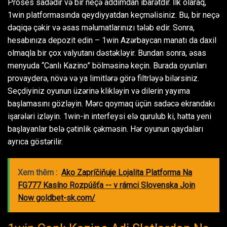
Proses sadədir və bir neçə addımdan ibarətdir. İlk olaraq,
1win platformasında qeydiyyatdan keçməlisiniz. Bu, bir neçə
dəqiqə çəkir və əsas məlumatlarınızı tələb edir. Sonra,
hesabınıza depozit edin – 1win Azərbaycan manatı da daxil
olmaqla bir çox valyutanı dəstəkləyir. Bundan sonra, əsas
menyuda “Canlı Kazino” bölməsinə keçin. Burada oyunları
provayderə, növə və ya limitlərə görə filtrləyə bilərsiniz.
Seçdiyiniz oyunun üzərinə klikləyin və dilerin yayıma
başlamasını gözləyin. Mərc qoymaq üçün sadəcə ekrandakı
işarələri izləyin. 1win-in interfeysi elə qurulub ki, hətta yeni
başlayanlar belə çətinlik çəkməsin. Hər oyunun qaydaları
ayrıca göstərilir.
Xem thêm :
Ako Zapríčiňuje Lojalita Platforma Na
FG777 Kasíno Rozpúšťa -- v rámci Slovenska Join
Now goldbet-sk.com/