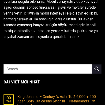
oyunlara qoşula bilərsiniz. Mobil versiyada video keyfiyyəti
aşağı düşmür, söhbət funksiyası işləyir və mərclər sürətlə
yerinə yetirilir. 1win-in mobil interfeysi elə dizayn edilib ki,
barmaq hərəkətləri ilə asanlıqla idarə olunsun. Bu, evdən
kənarda oynamaq istəyənlər üçün böyük rahatlıqdır. Mobil
tətbiq vasitəsilə siz istənilən yerdə – kafedə, parkda və ya
səyahət zamanı canlı oyunlara qoşula bilərsiniz.
BÀI VIẾT MỚI NHẤT
King Johnnie – Century % Astir To $ 6,000 + 200
09
Kash Spin Out casino-jeton.nl – Netherlands Try
Th8