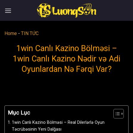
Skip
to
content
Home
-
TIN TỨC
1win Canlı Kazino Bölməsi –
1win Canlı Kazino Nədir və Adi
Oyunlardan Nə Fərqi Var?
Mục Lục
1win Canlı Kazino Bölməsi – Real Dilerlərlə Oyun
Təcrübəsinin Yeni Dalğası