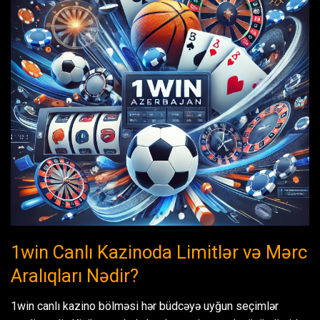
1win Canlı Kazinoda Limitlər və Mərc
Aralıqları Nədir?
1win canlı kazino bölməsi hər büdcəyə uyğun seçimlər