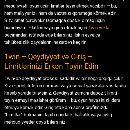
məsuliyyətli oyun üçün limitlər təyin etmək vacibdir – bu,
həm maliyyənizi, həm də vaxtınızı qorumağa kömək edir.
Sizə rahat çərçivələr tapmaqda dəstək olmaq üçün
buradayam. Platformaya giriş etmək üçün
1win yuklə
seçimindən istifadə edə bilərsiniz, lakin əvvəlcə
təhlükəsizlik qaydalarını nəzərdən keçirin.
1win – Qeydiyyat və Giriş –
Limitlərinizi Erkən Təyin Edin
1win-də qeydiyyat prosesi sadədir və bir neçə dəqiqə çəkir.
Siz e-poçt, telefon nömrəsi və ya sosial şəbəkələr vasitəsilə
hesab yarada bilərsiniz. Qeydiyyat zamanı depozit limiti
təyin etməyi məsləhət görürəm – bu, oyun həvəsinizi idarə
etməyə kömək edir. Giriş etdikdən sonra profilinizdə
“Limitlər” bölməsini tapıb gündəlik, həftəlik və ya aylıq
məhdudiyyətlər qoya bilərsiniz.