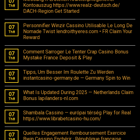
07
Kontoauszug https://www.realz-deutsch.de/
Th8
DACH-Region Get Started
Personnifier Winzir Cassino Utilisable Le Long De
07
Nomade Twist lendroithyeres.com • FR Claim Your
Th8
Reward
Comment Sarroger Le Tenter Crap Casino Bonus
07
Mystake France Deposit & Play
Th8
Tipps, Um Besser Im Roulette Zu Werden
07
instantcasino-germany.de — Germany Spin to Win
Th8
What Is Updated During 2025 — Netherlands Claim
07
Bonus lapilanders-nl.com
Th8
Shambala Cassino — európai térség Play for Real
07
https://www.librabetcasino-hu.com/
Th8
Quelles Engagement Remboursement Exercice
07
Bwin Cassino Enchérir · République française
Th8