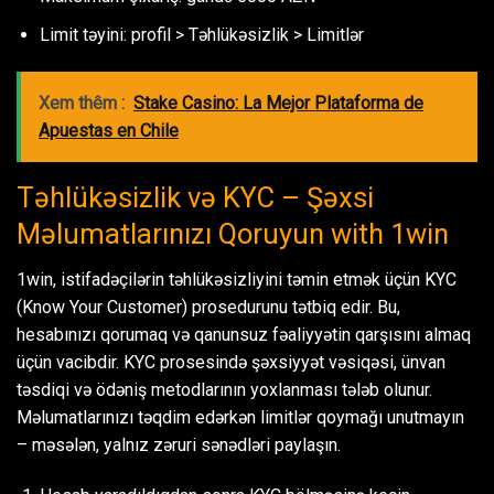
Limit təyini: profil > Təhlükəsizlik > Limitlər
Xem thêm :
Stake Casino: La Mejor Plataforma de
Apuestas en Chile
Təhlükəsizlik və KYC – Şəxsi
Məlumatlarınızı Qoruyun with 1win
1win, istifadəçilərin təhlükəsizliyini təmin etmək üçün KYC
(Know Your Customer) prosedurunu tətbiq edir. Bu,
hesabınızı qorumaq və qanunsuz fəaliyyətin qarşısını almaq
üçün vacibdir. KYC prosesində şəxsiyyət vəsiqəsi, ünvan
təsdiqi və ödəniş metodlarının yoxlanması tələb olunur.
Məlumatlarınızı təqdim edərkən limitlər qoymağı unutmayın
– məsələn, yalnız zəruri sənədləri paylaşın.