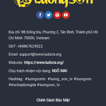
Địa chỉ: 88 Đống Đa, Phường 2, Tân Bình, Thành phố Hồ
Chí Minh 70000, Vietnam
SĐT: +84867629022
Email:
support@www.ludicra.org
Website:
https://www.ludicra.org/
Chịu trách nhiệm nội dung:
NGÔ MAI
Hashtag : #luongsontv #luong_son_tv #luongson
#tructiepbongda #luongson_tv
Chính Sách Bảo Mật