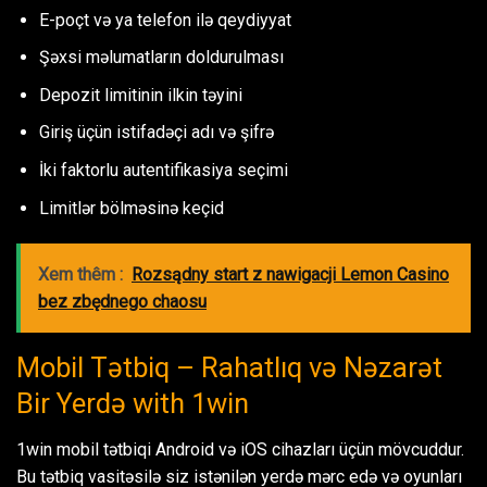
E-poçt və ya telefon ilə qeydiyyat
Şəxsi məlumatların doldurulması
Depozit limitinin ilkin təyini
Giriş üçün istifadəçi adı və şifrə
İki faktorlu autentifikasiya seçimi
Limitlər bölməsinə keçid
Xem thêm :
Rozsądny start z nawigacji Lemon Casino
bez zbędnego chaosu
Mobil Tətbiq – Rahatlıq və Nəzarət
Bir Yerdə with 1win
1win mobil tətbiqi Android və iOS cihazları üçün mövcuddur.
Bu tətbiq vasitəsilə siz istənilən yerdə mərc edə və oyunları