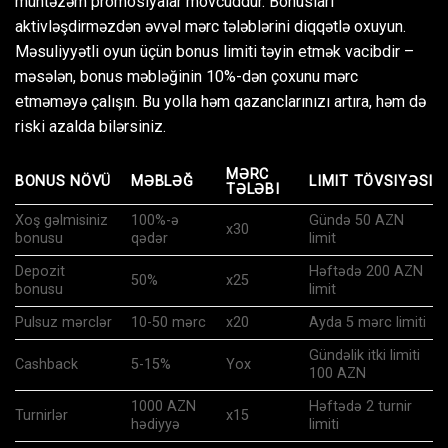
müntəzəm promosiyalar mövcuddur. Bonusları
aktivləşdirməzdən əvvəl mərc tələblərini diqqətlə oxuyun.
Məsuliyyətli oyun üçün bonus limiti təyin etmək vacibdir –
məsələn, bonus məbləğinin 10%-dən çoxunu mərc
etməməyə çalışın. Bu yolla həm qazanclarınızı artıra, həm də
riski azalda bilərsiniz.
MƏRC
BONUS NÖVÜ
MƏBLƏĞ
LIMIT TÖVSIYƏSI
TƏLƏBI
Xoş gəlmisiniz
100%-ə
Gündə 50 AZN
x30
bonusu
qədər
limit
Depozit
Həftədə 200 AZN
50%
x25
bonusu
limit
Pulsuz mərclər
10-50 mərc
x20
Ayda 5 mərc limiti
Gündəlik itki limiti
Cashback
5-15%
Yox
100 AZN
1000 AZN
Həftədə 2 turnir
Turnirlər
x15
hədiyyə
limiti