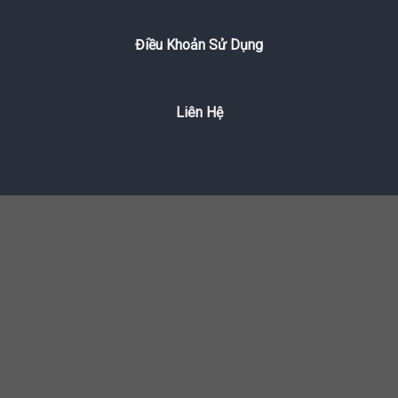
Điều Khoản Sử Dụng
Liên Hệ