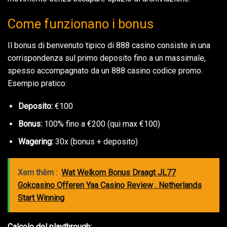
Come funzionano i bonus
Il bonus di benvenuto tipico di 888 casino consiste in una
corrispondenza sul primo deposito fino a un massimale,
spesso accompagnato da un 888 casino codice promo.
Esempio pratico:
Deposito:
€100
Bonus:
100% fino a €200 (qui max €100)
Wagering:
30x (bonus + deposito)
Xem thêm :
Wat Welkom Bonus Draagt JL77
Gokcasino Offeren Yaa Casino Review . Netherlands
Start Winning
Calcolo del playthrough: