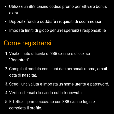
Utilizza un 888 casino codice promo per attivare bonus
extra
Deposita fondi e soddisfa i requisiti di scommessa
Imposta limiti di gioco per un’esperienza responsabile
Come registrarsi
Visita il sito ufficiale di 888 casino e clicca su
“Registrati”.
Compila il modulo con i tuoi dati personali (nome, email,
data di nascita).
Scegli una valuta e imposta un nome utente e password.
Verifica l’email cliccando sul link ricevuto.
Effettua il primo accesso con 888 casino login e
completa il profilo.