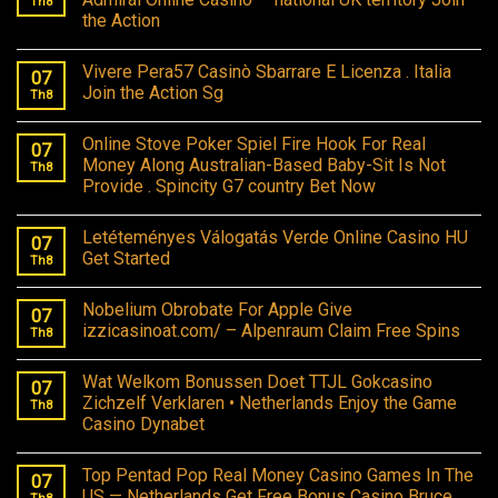
Th8
the Action
Vivere Pera57 Casinò Sbarrare E Licenza . Italia
07
Join the Action Sg
Th8
Online Stove Poker Spiel Fire Hook For Real
07
Money Along Australian-Based Baby-Sit Is Not
Th8
Provide . Spincity G7 country Bet Now
Letéteményes Válogatás Verde Online Casino HU
07
Get Started
Th8
Nobelium Obrobate For Apple Give
07
izzicasinoat.com/ – Alpenraum Claim Free Spins
Th8
Wat Welkom Bonussen Doet TTJL Gokcasino
07
Zichzelf Verklaren • Netherlands Enjoy the Game
Th8
Casino Dynabet
Top Pentad Pop Real Money Casino Games In The
07
US — Netherlands Get Free Bonus Casino Bruce