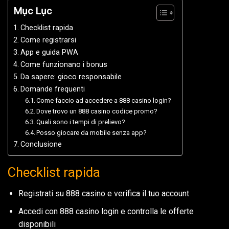
Mục Lục
Checklist rapida
Come registrarsi
App e guida PWA
Come funzionano i bonus
Da sapere: gioco responsabile
Domande frequenti
Come faccio ad accedere a 888 casino login?
Dove trovo un 888 casino codice promo?
Quali sono i tempi di prelievo?
Posso giocare da mobile senza app?
Conclusione
Checklist rapida
Registrati su 888 casino e verifica il tuo account
Accedi con 888 casino login e controlla le offerte
disponibili