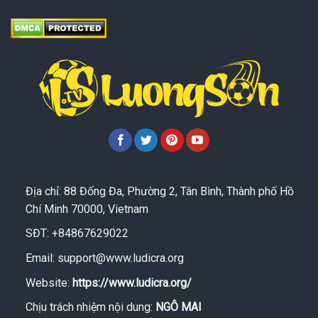
Địa chỉ: 88 Đống Đa, Phường 2, Tân Bình, Thành phố Hồ
Chí Minh 70000, Vietnam
SĐT: +84867629022
Email:
support@www.ludicra.org
Website:
https://www.ludicra.org/
Chịu trách nhiệm nội dung:
NGÔ MAI