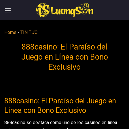
Skip
to
content
Home
-
TIN TỨC
888casino: El Paraíso del
Juego en Línea con Bono
Exclusivo
888casino: El Paraíso del Juego en
Línea con Bono Exclusivo
888casino se destaca como uno de los casinos en línea