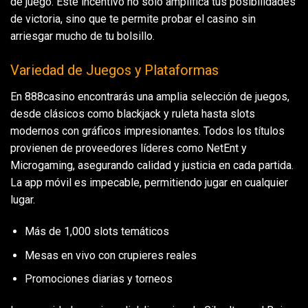
de juego. Este incentivo no solo amplifica tus posibilidades
de victoria, sino que te permite probar el casino sin
arriesgar mucho de tu bolsillo.
Variedad de Juegos y Plataformas
En 888casino encontrarás una amplia selección de juegos,
desde clásicos como blackjack y ruleta hasta slots
modernos con gráficos impresionantes. Todos los títulos
provienen de proveedores líderes como NetEnt y
Microgaming, asegurando calidad y justicia en cada partida.
La app móvil es impecable, permitiendo jugar en cualquier
lugar.
Más de 1,000 slots temáticos
Mesas en vivo con crupieres reales
Promociones diarias y torneos