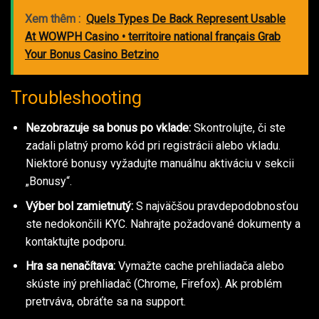
Xem thêm :
Quels Types De Back Represent Usable
At WOWPH Casino • territoire national français Grab
Your Bonus Casino Betzino
Troubleshooting
Nezobrazuje sa bonus po vklade:
Skontrolujte, či ste
zadali platný promo kód pri registrácii alebo vkladu.
Niektoré bonusy vyžadujte manuálnu aktiváciu v sekcii
„Bonusy“.
Výber bol zamietnutý:
S najväčšou pravdepodobnosťou
ste nedokončili KYC. Nahrajte požadované dokumenty a
kontaktujte podporu.
Hra sa nenačítava:
Vymažte cache prehliadača alebo
skúste iný prehliadač (Chrome, Firefox). Ak problém
pretrváva, obráťte sa na support.