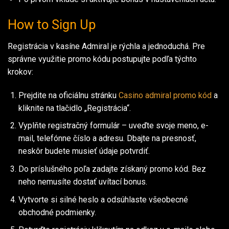
How to Sign Up
Registrácia v kasíne Admiral je rýchla a jednoduchá. Pre
správne využitie promo kódu postupujte podľa týchto
krokov:
Prejdite na oficiálnu stránku
Casino admiral promo kód
a
kliknite na tlačidlo „Registrácia“.
Vyplňte registračný formulár – uveďte svoje meno, e-
mail, telefónne číslo a adresu. Dbajte na presnosť,
neskôr budete musieť údaje potvrdiť.
Do príslušného poľa zadajte získaný promo kód. Bez
neho nemusíte dostať uvítací bonus.
Vytvorte si silné heslo a odsúhlaste všeobecné
obchodné podmienky.