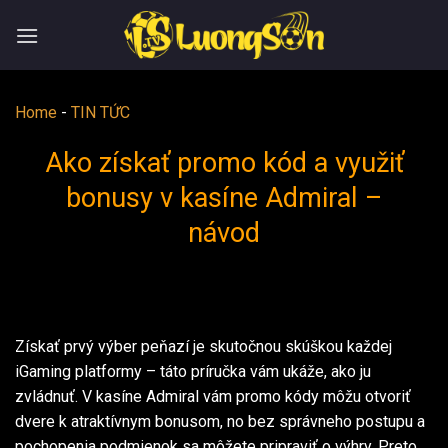
Skip
to
content
Home
-
TIN TỨC
Ako získať promo kód a využiť
bonusy v kasíne Admiral –
návod
Získať prvý výber peňazí je skutočnou skúškou každej
iGaming platformy – táto príručka vám ukáže, ako ju
zvládnuť. V kasíne Admiral vám promo kódy môžu otvoriť
dvere k atraktívnym bonusom, no bez správneho postupu a
pochopenia podmienok sa môžete pripraviť o výhry. Preto