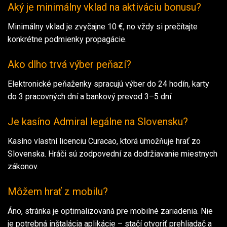
Aký je minimálny vklad na aktiváciu bonusu?
Minimálny vklad je zvyčajne 10 €, no vždy si prečítajte
konkrétne podmienky propagácie.
Ako dlho trvá výber peňazí?
Elektronické peňaženky spracujú výber do 24 hodín, karty
do 3 pracovných dní a bankový prevod 3–5 dní.
Je kasíno Admiral legálne na Slovensku?
Kasíno vlastní licenciu Curacao, ktorá umožňuje hrať zo
Slovenska. Hráči sú zodpovední za dodržiavanie miestnych
zákonov.
Môžem hrať z mobilu?
Áno, stránka je optimalizovaná pre mobilné zariadenia. Nie
je potrebná inštalácia aplikácie – stačí otvoriť prehliadač a