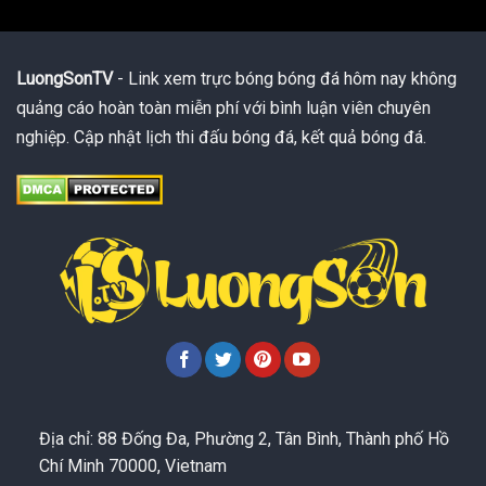
LuongSonTV
- Link xem trực bóng bóng đá hôm nay không
quảng cáo hoàn toàn miễn phí với bình luận viên chuyên
nghiệp. Cập nhật lịch thi đấu bóng đá, kết quả bóng đá.
Địa chỉ: 88 Đống Đa, Phường 2, Tân Bình, Thành phố Hồ
Chí Minh 70000, Vietnam