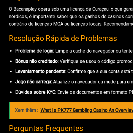
O Bacanaplay opera sob uma licença de Curaçau, o que gara
nórdicos, é importante saber que os ganhos de casinos com
contrário de licenças MGA ou licenças locais. Recomendamos
Resolução Rápida de Problemas
Problema de login:
Limpe a cache do navegador ou tente r
Bónus não creditado:
Verifique se usou o código promoci
Levantamento pendente:
Confirme que a sua conta está 
Jogo não carrega:
Atualize o navegador ou mude para um 
Dúvidas sobre KYC:
Envie os documentos em formato PDF
Xem thêm :
What Is PK777 Gambling Casino An Overvie
Perguntas Frequentes