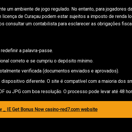
nte um ambiente de jogo regulado. No entanto, para jogadores d
 licença de Curaçau podem estar sujeitos a imposto de renda loc
 consultar um contabilista para esclarecer as obrigações fisca
edefinir a palavra-passe.
onal correto e se cumpriu o depósito mínimo.
totalmente verificada (documentos enviados e aprovados).
dispositivo diferente. O site é compatível com a maioria dos s
 ou JPG com boa resolução. O processo pode levar até 48 hor
w _ IE Get Bonus Now casino-red7.com website