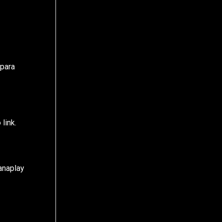
 para
link.
anaplay