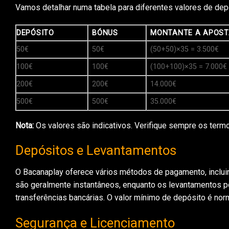
Vamos detalhar numa tabela para diferentes valores de dep
DEPÓSITO
BÓNUS
MONTANTE A APOST
50€
50€
(50+50)×35 = 3.500€
100€
100€
(100+100)×35 = 7.000€
200€
200€
14.000€
500€
500€
35.000€
Nota:
Os valores são indicativos. Verifique sempre os term
Depósitos e Levantamentos
O Bacanaplay oferece vários métodos de pagamento, incluindo
são geralmente instantâneos, enquanto os levantamentos pod
transferências bancárias. O valor mínimo de depósito é n
Segurança e Licenciamento