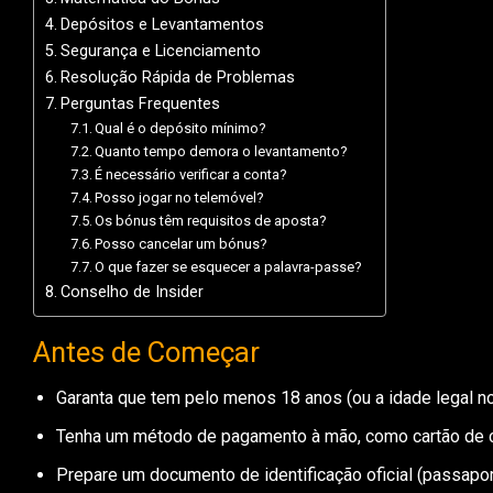
Depósitos e Levantamentos
Segurança e Licenciamento
Resolução Rápida de Problemas
Perguntas Frequentes
Qual é o depósito mínimo?
Quanto tempo demora o levantamento?
É necessário verificar a conta?
Posso jogar no telemóvel?
Os bónus têm requisitos de aposta?
Posso cancelar um bónus?
O que fazer se esquecer a palavra-passe?
Conselho de Insider
Antes de Começar
Garanta que tem pelo menos 18 anos (ou a idade legal no
Tenha um método de pagamento à mão, como cartão de créd
Prepare um documento de identificação oficial (passapor