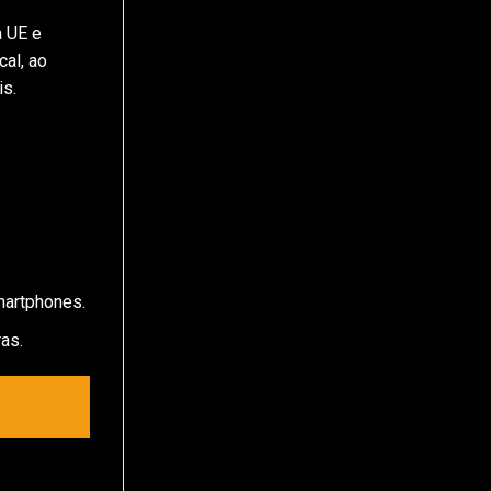
a UE e
al, ao
is.
martphones.
as.