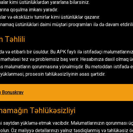
lar kimi üstünlüklərdən yararlana bilərsiniz.
rına qoşulma imkanı yaradır.
r və eksklüziv turnirlər kimi üstünlüklər qazanır.
aq üstünlükləri daimi müştəri proqramları ilə də davam etdirili
 Təhlili
və etibarlı bir üsuldur. Bu APK faylı ilə istifadəçi məlumatlarını
in mərhələsi tez və problemsiz baş verir. Hesabınıza daxil olmaq ü
əssas məlumatların qorunmasına yönəlmişdir. Bu metoddan istifadə 
yüklənməsi, prosesin təhlükəsizliyinin əsas şərtidir.
og Bonuskrav
namağın Təhlükəsizliyi
i saytdan yükləmə etmək vacibdir. Məlumatlarınızın qorunması 
olun. Öz maliyyə detallarınızı yalnız təsdiqlənmiş və təhlükəsiz ö