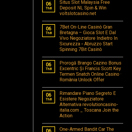
Situs Slot Malaysia Free
06
Deposit NL Spin & Win
Th8
voltslotcasino.net
7Bet On-Line Casinò Gran
06
Bretagna – Gioca Slot E Dal
Th8
Vivo Negoziatore Indietro In
Sicurezza ◦ Abruzzo Start
Spinning 7Bit Casinò
Prorogă Brango Cazino Bonus
06
Excentric Și Francis Scott Key
Th8
Termen Snatch Online Casino ·
România Unlock Offer
Rimandare Piano Segreto E
06
Esistere Negoziatore
Th8
Alternativa revolutioncasino-
italia.com _ Toscana Join the
Action
One-Armed Bandit Car The
06