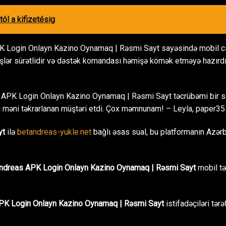
ól a kifizetésig
PK Login Onlayn Kazino Oynamaq | Rəsmi Sayt sayəsində mobil 
işlər sürətlidir və dəstək komandası həmişə kömək etməyə hazırdır
eas APK Login Onlayn Kazino Oynamaq | Rəsmi Sayt təcrübəmi bir s
ığı məni təkrarlanan müştəri etdi. Çox məmnunam! – Leyla, paper35
yt
ilə
betandreas-yukle.net
bağlı əsas sual, bu platformanın Azə
ndreas APK Login Onlayn Kazino Oynamaq | Rəsmi Sayt
mobil tə
PK Login Onlayn Kazino Oynamaq | Rəsmi Sayt
istifadəçiləri tər