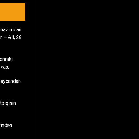
cihazımdan
. – Əli, 28
onraki
 yaş.
rbaycandan
tbiqinin
əfindən