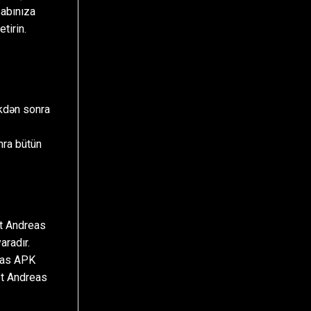
sabınıza
tirin.
ikdən sonra
nra bütün
et Andreas
aradır.
reas APK
et Andreas