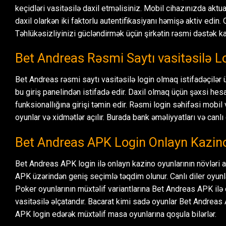
keçidləri vasitəsilə daxil etməlisiniz. Mobil cihazınızda akt
daxil olarkən iki faktorlu autentifikasiyanı həmişə aktiv edin
Təhlükəsizliyinizi gücləndirmək üçün şirkətin rəsmi dəstək kana
Bet Andreas Rəsmi Saytı vasitəsilə 
Bet Andreas rəsmi saytı vasitəsilə login olmaq istifadəçilə
bu giriş panelindən istifadə edir. Daxil olmaq üçün şəxsi hes
funksionallığına girişi təmin edir. Rəsmi login səhifəsi mobi
oyunlar və xidmətlər açılır. Burada bank əməliyyatları və canlı
Bet Andreas APK Login Onlayn Kazino
Bet Andreas APK login ilə onlayn kazino oyunlarının növləri a
APK üzərindən geniş seçimlə təqdim olunur. Canlı diler oyunl
Poker oyunlarının müxtəlif variantlarına Bet Andreas APK i
vasitəsilə əlçatandır. Bacarat kimi sadə oyunlar Bet Andrea
APK login edərək müxtəlif masa oyunlarına qoşula bilərlər.