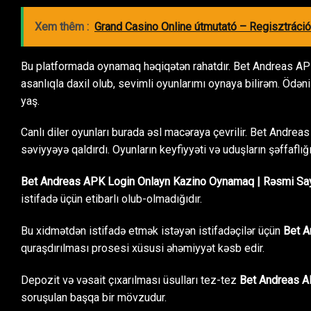
Xem thêm :
Grand Casino Online útmutató – Regisztrációt
Bu platformada oynamaq həqiqətən rahatdır. Bet Andreas A
asanlıqla daxil olub, sevimli oyunlarımı oynaya bilirəm. Ödən
yaş.
Canlı diler oyunları burada əsl macəraya çevrilir. Bet Andr
səviyyəyə qaldırdı. Oyunların keyfiyyəti və uduşların şəffafl
Bet Andreas APK Login Onlayn Kazino Oynamaq | Rəsmi Sa
istifadə üçün etibarlı olub-olmadığıdır.
Bu xidmətdən istifadə etmək istəyən istifadəçilər üçün
Bet A
quraşdırılması prosesi xüsusi əhəmiyyət kəsb edir.
Depozit və vəsait çıxarılması üsulları tez-tez
Bet Andreas A
soruşulan başqa bir mövzudur.