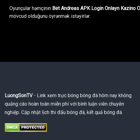
Oyunçular həmçinin
Bet Andreas APK Login Onlayn Kazino 
mövcud olduğunu öyrənmək istəyirlər.
LuongSonTV
- Link xem trực bóng bóng đá hôm nay không
quảng cáo hoàn toàn miễn phí với bình luận viên chuyên
nghiệp. Cập nhật lịch thi đấu bóng đá, kết quả bóng đá.