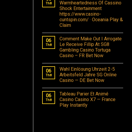
Warmheartedness Of Cassino
Th8
Shock Entertainment
https://www.casino-
cuntspin.com/ · Oceania Play &
Claim
Comment Make Out I Arrogate
06
Le Receive Fillip At SG8
Th8
Gambling Casino Tortuga
Casino – FR Bet Now
Wahl Einlösung Uhrzeit 2-5
06
Arbeitsfeld Jahre SG Online
Th8
Casino — DE Bet Now
Tableau Parier Et Animé
06
Casino Casino X7 — France
Th8
Play Instantly