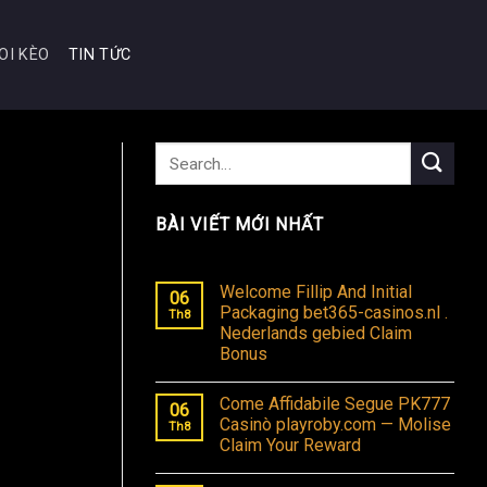
OI KÈO
TIN TỨC
BÀI VIẾT MỚI NHẤT
Welcome Fillip And Initial
06
Packaging bet365-casinos.nl .
Th8
Nederlands gebied Claim
Bonus
Come Affidabile Segue PK777
06
Casinò playroby.com — Molise
Th8
Claim Your Reward