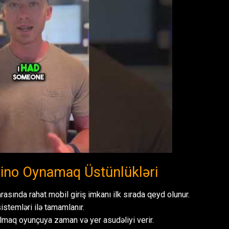
ino Oynamaq Üstünlükləri
sında rahat mobil giriş imkanı ilk sırada qeyd olunur.
istemləri ilə tamamlanır.
lmaq oyunçuya zaman və yer asudəliyi verir.