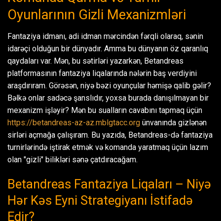
Oyunlarının Gizli Mexanizmləri
Fantaziya idmanı, adi idman mərcindən fərqli olaraq, sənin
idarəçi olduğun bir dünyadır. Amma bu dünyanın öz qaranlıq
qaydaları var. Mən, bu sətirləri yazarkən, Betandreas
platformasının fantaziya liqalarında nələrin baş verdiyini
araşdırıram. Görəsən, niyə bəzi oyunçular həmişə qalib gəlir?
Bəlkə onlar sadəcə şanslıdır, yoxsa burada danışılmayan bir
mexanizm işləyir? Mən bu sualların cavabını tapmaq üçün
https://betandreas-az-az.mblgtacc.org
ünvanında gizlənən
sirləri açmağa çalışıram. Bu yazıda, Betandreas-də fantaziya
turnirlərində iştirak etmək və komanda yaratmaq üçün lazım
olan "gizli" bilikləri sənə çatdıracağam.
Betandreas Fantaziya Liqaları – Niyə
Hər Kəs Eyni Strategiyanı İstifadə
Edir?