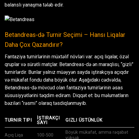
balanslı yanaşma tələb edir.
Betandreas-də Turnir Seçimi – Hansı Liqalar
Daha Çox Qazandırır?
Fantaziya turnirlərinin müxtəlif növləri var: açıq liqalar, özəl
qruplar və sürətli matçlar. Betandreas-də ən maraqlısı, “gizli”
turnirlərdir. Bunlar yalnız müəyyən sayda iştirakçıya açıqdır
və mükafat fondu daha böyük olur. Aşağıdakı cədvəldə,
Betandreas-də mövcud olan fantaziya turnirlərinin əsas
xüsusiyyətlərini təqdim edirəm. Diqqət et: bu məlumatların
bəziləri “rəsmi” olaraq təsdiqlənməyib.
İŞTIRAKÇI
TURNIR TIPI
GIZLI ÜSTÜNLÜK
SAYI
Böyük mükafat, amma rəqabət
Açıq Liqa
100-500
yüksək