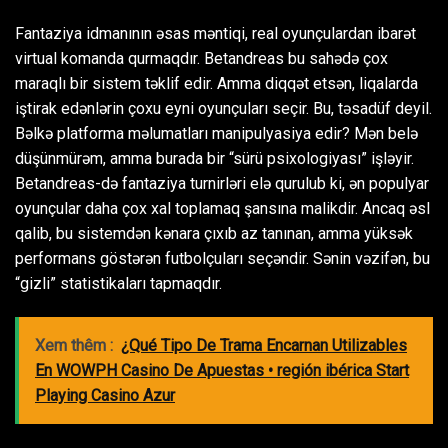
Fantaziya idmanının əsas məntiqi, real oyunçulardan ibarət
virtual komanda qurmaqdır. Betandreas bu sahədə çox
maraqlı bir sistem təklif edir. Amma diqqət etsən, liqalarda
iştirak edənlərin çoxu eyni oyunçuları seçir. Bu, təsadüf deyil.
Bəlkə platforma məlumatları manipulyasiya edir? Mən belə
düşünmürəm, amma burada bir “sürü psixologiyası” işləyir.
Betandreas-də fantaziya turnirləri elə qurulub ki, ən populyar
oyunçular daha çox xal toplamaq şansına malikdir. Ancaq əsl
qalib, bu sistemdən kənara çıxıb az tanınan, amma yüksək
performans göstərən futbolçuları seçəndir. Sənin vəzifən, bu
“gizli” statistikaları tapmaqdır.
Xem thêm :
¿Qué Tipo De Trama Encarnan Utilizables
En WOWPH Casino De Apuestas • región ibérica Start
Playing Casino Azur