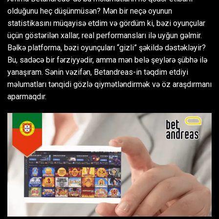
olduğunu heç düşünmüsən? Mən bir neçə oyunun
statistikasını müqayisə etdim və gördüm ki, bəzi oyunçular
üçün göstərilən xallar, real performansları ilə uyğun gəlmir.
Bəlkə platforma, bəzi oyunçuları “gizli” şəkildə dəstəkləyir?
Bu, sadəcə bir fərziyyədir, amma mən belə şeylərə şübhə ilə
yanaşıram. Sənin vəzifən, Betandreas-in təqdim etdiyi
məlumatları tənqidi gözlə qiymətləndirmək və öz araşdırmanı
aparmaqdır.