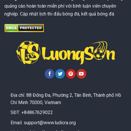
quảng cáo hoàn toàn miễn phí với bình luận viên chuyên
nghiệp. Cập nhật lịch thi đấu bóng đá, kết quả bóng đá.
Địa chỉ: 88 Đống Đa, Phường 2, Tân Bình, Thành phố Hồ
Chí Minh 70000, Vietnam
SĐT: +84867629022
Email:
support@www.ludicra.org