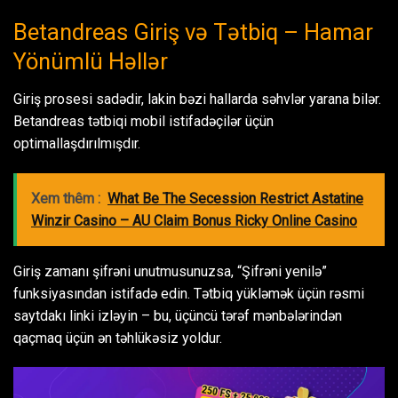
Betandreas Giriş və Tətbiq – Hamar
Yönümlü Həllər
Giriş prosesi sadədir, lakin bəzi hallarda səhvlər yarana bilər.
Betandreas tətbiqi mobil istifadəçilər üçün
optimallaşdırılmışdır.
Xem thêm :
What Be The Secession Restrict Astatine
Winzir Casino – AU Claim Bonus Ricky Online Casino
Giriş zamanı şifrəni unutmusunuzsa, “Şifrəni yenilə”
funksiyasından istifadə edin. Tətbiq yükləmək üçün rəsmi
saytdakı linki izləyin – bu, üçüncü tərəf mənbələrindən
qaçmaq üçün ən təhlükəsiz yoldur.