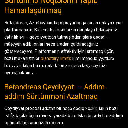
Sürtünmə Nöqtələrini Tapıb
Hamarlaşdırmaq
Betandreas, Azərbaycanda populyarlıq qazanan onlayn oyun
platformasıdır. Bu icmalda mən sizin qarşılaşa biləcəyiniz
çətinlikləri – qeydiyyatdan tutmuş ödənişlərə qədər –
müəyyən edib, onları necə aradan qaldıracağınızı
göstərəcəyəm. Platformanın effektivliyini artırmaq üçün,
bəzi mexanizmlər
planetary limits
kimi məhdudiyyətlərə
bənzəyir, lakin bu məqalədə onları necə keçəcəyinizi
öyrənəcəksiniz.
Betandreas Qeydiyyatı – Addım-
addım Sürtünməni Azaltmaq
Qeydiyyat prosesi adətən bir neçə dəqiqə çəkir, lakin bəzi
istifadəçilər üçün maneə yarada bilər. Mən burada hər addımı
optimallaşdıraraq izah edirəm.