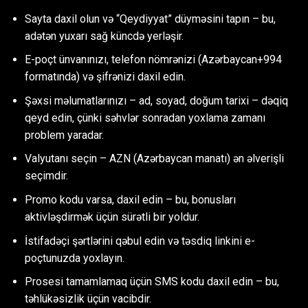
Sayta daxil olun və “Qeydiyyat” düyməsini tapın – bu,
adətən yuxarı sağ küncdə yerləşir.
E-poçt ünvanınızı, telefon nömrənizi (Azərbaycan+994
formatında) və şifrənizi daxil edin.
Şəxsi məlumatlarınızı – ad, soyad, doğum tarixi – dəqiq
qeyd edin, çünki səhvlər sonradan yoxlama zamanı
problem yaradar.
Valyutanı seçin – AZN (Azərbaycan manatı) ən əlverişli
seçimdir.
Promo kodu varsa, daxil edin – bu, bonusları
aktivləşdirmək üçün sürətli bir yoldur.
İstifadəçi şərtlərini qəbul edin və təsdiq linkini e-
poçtunuzda yoxlayın.
Prosesi tamamlamaq üçün SMS kodu daxil edin – bu,
təhlükəsizlik üçün vacibdir.