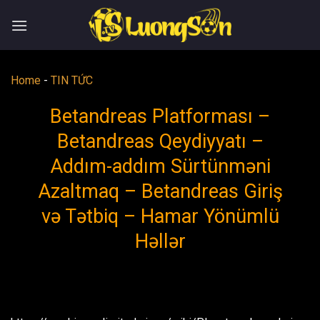
Skip
to
content
Home
-
TIN TỨC
Betandreas Platforması –
Betandreas Qeydiyyatı –
Addım-addım Sürtünməni
Azaltmaq – Betandreas Giriş
və Tətbiq – Hamar Yönümlü
Həllər