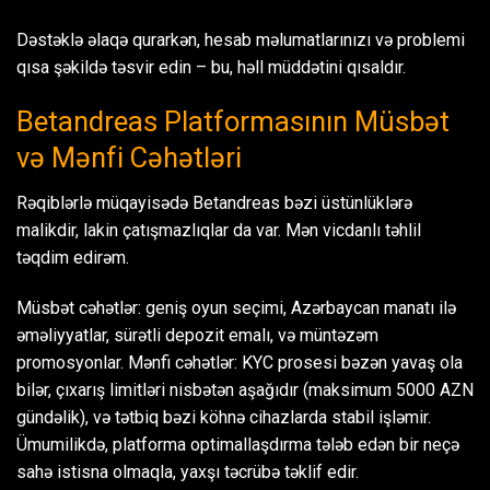
Dəstəklə əlaqə qurarkən, hesab məlumatlarınızı və problemi
qısa şəkildə təsvir edin – bu, həll müddətini qısaldır.
Betandreas Platformasının Müsbət
və Mənfi Cəhətləri
Rəqiblərlə müqayisədə Betandreas bəzi üstünlüklərə
malikdir, lakin çatışmazlıqlar da var. Mən vicdanlı təhlil
təqdim edirəm.
Müsbət cəhətlər: geniş oyun seçimi, Azərbaycan manatı ilə
əməliyyatlar, sürətli depozit emalı, və müntəzəm
promosyonlar. Mənfi cəhətlər: KYC prosesi bəzən yavaş ola
bilər, çıxarış limitləri nisbətən aşağıdır (maksimum 5000 AZN
gündəlik), və tətbiq bəzi köhnə cihazlarda stabil işləmir.
Ümumilikdə, platforma optimallaşdırma tələb edən bir neçə
sahə istisna olmaqla, yaxşı təcrübə təklif edir.