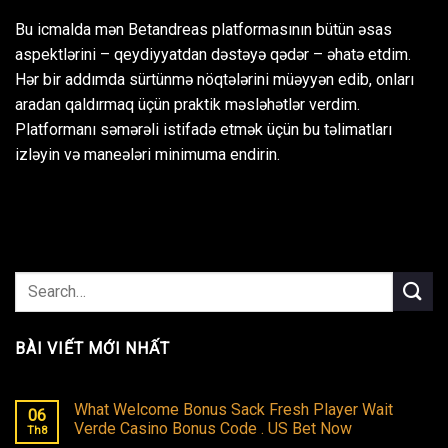
Bu icmalda mən Betandreas platformasının bütün əsas
aspektlərini – qeydiyyatdan dəstəyə qədər – əhatə etdim.
Hər bir addımda sürtünmə nöqtələrini müəyyən edib, onları
aradan qaldırmaq üçün praktik məsləhətlər verdim.
Platformanı səmərəli istifadə etmək üçün bu təlimatları
izləyin və maneələri minimuma endirin.
BÀI VIẾT MỚI NHẤT
What Welcome Bonus Sack Fresh Player Wait
06
Verde Casino Bonus Code . US Bet Now
Th8