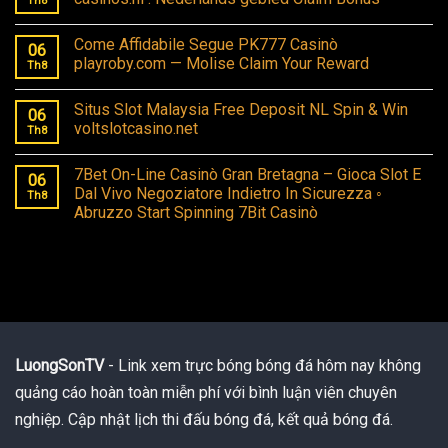
Th8
Come Affidabile Segue PK777 Casinò
06
playroby.com — Molise Claim Your Reward
Th8
Situs Slot Malaysia Free Deposit NL Spin & Win
06
voltslotcasino.net
Th8
7Bet On-Line Casinò Gran Bretagna – Gioca Slot E
06
Dal Vivo Negoziatore Indietro In Sicurezza ◦
Th8
Abruzzo Start Spinning 7Bit Casinò
LuongSonTV
- Link xem trực bóng bóng đá hôm nay không
quảng cáo hoàn toàn miễn phí với bình luận viên chuyên
nghiệp. Cập nhật lịch thi đấu bóng đá, kết quả bóng đá.