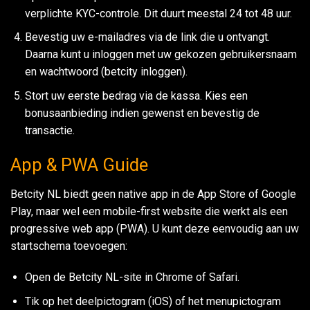
verplichte KYC-controle. Dit duurt meestal 24 tot 48 uur.
Bevestig uw e-mailadres via de link die u ontvangt.
Daarna kunt u inloggen met uw gekozen gebruikersnaam
en wachtwoord (betcity inloggen).
Stort uw eerste bedrag via de kassa. Kies een
bonusaanbieding indien gewenst en bevestig de
transactie.
App & PWA Guide
Betcity NL biedt geen native app in de App Store of Google
Play, maar wel een mobile-first website die werkt als een
progressive web app (PWA). U kunt deze eenvoudig aan uw
startschema toevoegen:
Open de Betcity NL-site in Chrome of Safari.
Tik op het deelpictogram (iOS) of het menupictogram