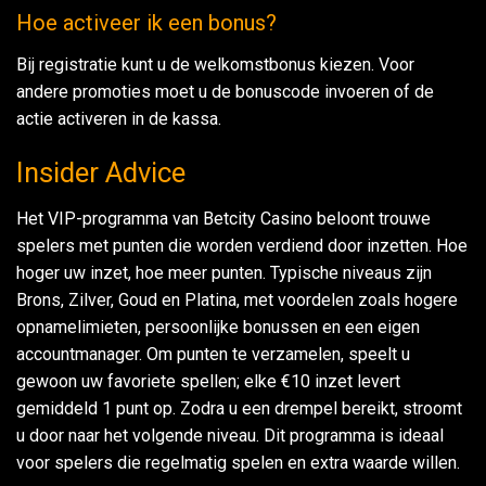
Hoe activeer ik een bonus?
Bij registratie kunt u de welkomstbonus kiezen. Voor
andere promoties moet u de bonuscode invoeren of de
actie activeren in de kassa.
Insider Advice
Het VIP-programma van Betcity Casino beloont trouwe
spelers met punten die worden verdiend door inzetten. Hoe
hoger uw inzet, hoe meer punten. Typische niveaus zijn
Brons, Zilver, Goud en Platina, met voordelen zoals hogere
opnamelimieten, persoonlijke bonussen en een eigen
accountmanager. Om punten te verzamelen, speelt u
gewoon uw favoriete spellen; elke €10 inzet levert
gemiddeld 1 punt op. Zodra u een drempel bereikt, stroomt
u door naar het volgende niveau. Dit programma is ideaal
voor spelers die regelmatig spelen en extra waarde willen.