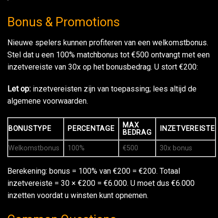
Bonus & Promotions
Nieuwe spelers kunnen profiteren van een welkomstbonus.
Stel dat u een 100% matchbonus tot €500 ontvangt met een
inzetvereiste van 30x op het bonusbedrag. U stort €200:
Let op:
inzetvereisten zijn van toepassing; lees altijd de
algemene voorwaarden.
MAX
BONUSTYPE
PERCENTAGE
INZETVEREISTE
BEDRAG
Welkomstbonus
100%
€500
30x bonus
Berekening: bonus = 100% van €200 = €200. Totaal
inzetvereiste = 30 × €200 = €6.000. U moet dus €6.000
inzetten voordat u winsten kunt opnemen.