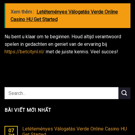
Xem thêm :
Letéteményes Válogatás Verde Online
Casino HU Get Started
Nu bent u klaar om te beginnen. Houd altijd verantwoord
spelen in gedachten en geniet van de ervaring bij
https://betcitynl.nl/
met de juiste kennis. Veel succes!
BÀI VIẾT MỚI NHẤT
Letéteményes Válogatás Verde Online Casino HU
07
Get Started