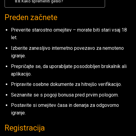
Kako spremeniti geslo?
Preden začnete
Preverite starostno omejitev – morate biti stari vsaj 18
let.
Izberite zanesljivo internetno povezavo za nemoteno
igranje.
Prepričajte se, da uporabljate posodobljen brskalnik ali
aplikacijo.
Pripravite osebne dokumente za hitrejšo verifikacijo.
Seznanite se s pogoji bonusa pred prvim pologom.
Postavite si omejitev časa in denarja za odgovorno
igranje.
Registracija