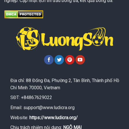
nghiệp. Cập nhật lịch thi đấu bóng đá, kết quả bóng đá.
Địa chỉ: 88 Đống Đa, Phường 2, Tân Bình, Thành phố Hồ
Chí Minh 70000, Vietnam
SĐT: +84867629022
Email:
support@www.ludicra.org
Website:
https://www.ludicra.org/
Chịu trách nhiệm nội dung:
NGÔ MAI