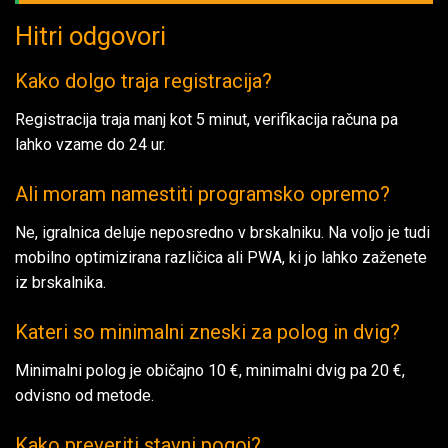
Hitri odgovori
Kako dolgo traja registracija?
Registracija traja manj kot 5 minut, verifikacija računa pa
lahko vzame do 24 ur.
Ali moram namestiti programsko opremo?
Ne, igralnica deluje neposredno v brskalniku. Na voljo je tudi
mobilno optimizirana različica ali PWA, ki jo lahko zaženete
iz brskalnika.
Kateri so minimalni zneski za polog in dvig?
Minimalni polog je običajno 10 €, minimalni dvig pa 20 €,
odvisno od metode.
Kako preveriti stavni pogoj?