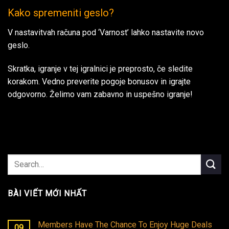
Kako spremeniti geslo?
V nastavitvah računa pod ‘Varnost’ lahko nastavite novo
geslo.
Skratka, igranje v tej igralnici je preprosto, če sledite
korakom. Vedno preverite pogoje bonusov in igrajte
odgovorno. Želimo vam zabavno in uspešno igranje!
BÀI VIẾT MỚI NHẤT
Members Have The Chance To Enjoy Huge Deals
09