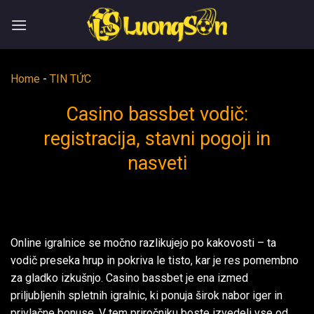
Skip
to
content
Home
-
TIN TỨC
Casino bassbet vodič:
registracija, stavni pogoji in
nasveti
Online igralnice se močno razlikujejo po kakovosti – ta
vodič preseka hrup in pokriva le tisto, kar je res pomembno
za gladko izkušnjo. Casino bassbet je ena izmed
priljubljenih spletnih igralnic, ki ponuja širok nabor iger in
privlačne bonuse. V tem priročniku boste izvedeli vse od