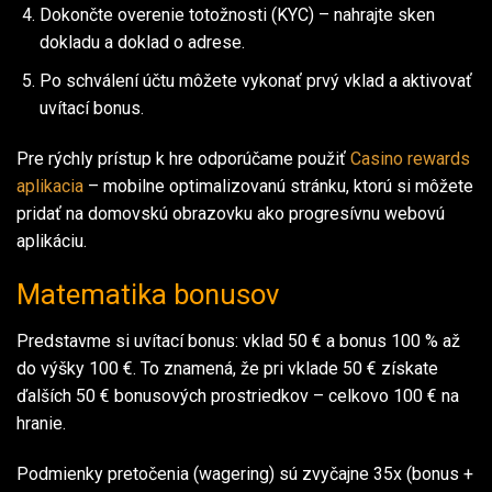
Dokončte overenie totožnosti (KYC) – nahrajte sken
dokladu a doklad o adrese.
Po schválení účtu môžete vykonať prvý vklad a aktivovať
uvítací bonus.
Pre rýchly prístup k hre odporúčame použiť
Casino rewards
aplikacia
– mobilne optimalizovanú stránku, ktorú si môžete
pridať na domovskú obrazovku ako progresívnu webovú
aplikáciu.
Matematika bonusov
Predstavme si uvítací bonus: vklad 50 € a bonus 100 % až
do výšky 100 €. To znamená, že pri vklade 50 € získate
ďalších 50 € bonusových prostriedkov – celkovo 100 € na
hranie.
Podmienky pretočenia (wagering) sú zvyčajne 35x (bonus +