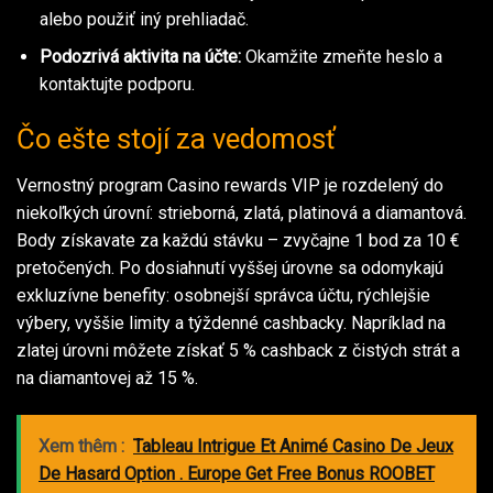
alebo použiť iný prehliadač.
Podozrivá aktivita na účte:
Okamžite zmeňte heslo a
kontaktujte podporu.
Čo ešte stojí za vedomosť
Vernostný program Casino rewards VIP je rozdelený do
niekoľkých úrovní: strieborná, zlatá, platinová a diamantová.
Body získavate za každú stávku – zvyčajne 1 bod za 10 €
pretočených. Po dosiahnutí vyššej úrovne sa odomykajú
exkluzívne benefity: osobnejší správca účtu, rýchlejšie
výbery, vyššie limity a týždenné cashbacky. Napríklad na
zlatej úrovni môžete získať 5 % cashback z čistých strát a
na diamantovej až 15 %.
Xem thêm :
Tableau Intrigue Et Animé Casino De Jeux
De Hasard Option . Europe Get Free Bonus ROOBET