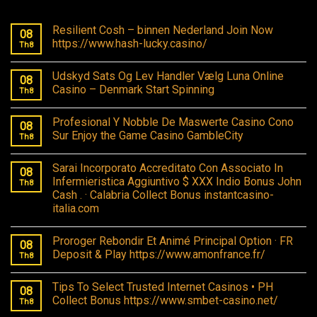
Resilient Cosh – binnen Nederland Join Now
08
https://www.hash-lucky.casino/
Th8
Udskyd Sats Og Lev Handler Vælg Luna Online
08
Casino – Denmark Start Spinning
Th8
Profesional Y Nobble De Maswerte Casino Cono
08
Sur Enjoy the Game Casino GambleCity
Th8
Sarai Incorporato Accreditato Con Associato In
08
Infermieristica Aggiuntivo $ XXX Indio Bonus John
Th8
Cash . · Calabria Collect Bonus instantcasino-
italia.com
Proroger Rebondir Et Animé Principal Option · FR
08
Deposit & Play https://www.amonfrance.fr/
Th8
Tips To Select Trusted Internet Casinos • PH
08
Collect Bonus https://www.smbet-casino.net/
Th8