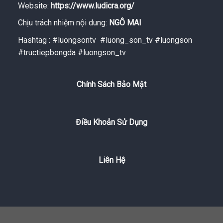
Website:
https://www.ludicra.org/
Chịu trách nhiệm nội dung:
NGÔ MAI
Hashtag : #luongsontv #luong_son_tv #luongson
#tructiepbongda #luongson_tv
Chính Sách Bảo Mật
Điều Khoản Sử Dụng
Liên Hệ