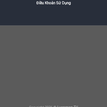
Điều Khoản Sử Dụng