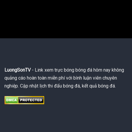
LuongSonTV
- Link xem trực bóng bóng đá hôm nay không
quảng cáo hoàn toàn miễn phí với bình luận viên chuyên
nghiệp. Cập nhật lịch thi đấu bóng đá, kết quả bóng đá.