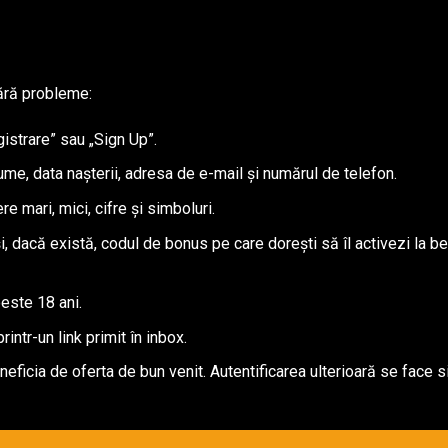
fără probleme:
istrare” sau „Sign Up”.
e, data nașterii, adresa de e-mail și numărul de telefon.
 mari, mici, cifre și simboluri.
 dacă există, codul de bonus pe care dorești să îl activezi la b
peste 18 ani.
intr-un link primit în inbox.
ficia de oferta de bun venit. Autentificarea ulterioară se face s