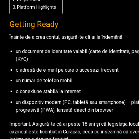
Platform Highlights
Getting Ready
Înainte de a crea contul, asigură-te că ai la îndemână:
un document de identitate valabil (carte de identitate, pa
(KYC)
o adresă de e-mail pe care o accesezi frecvent
un număr de telefon mobil
o conexiune stabilă la internet
un dispozitiv modern (PC, tabletă sau smartphone) – pla
progresivă (PWA), lansată direct din browser
Important: Asigură-te că ai peste 18 ani și că legislația loca
cazinoul este licențiat în Curaçao, ceea ce înseamnă că event