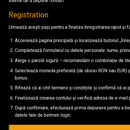
înainte de a depune fonduri.
Registration
Urmează acești pași pentru a finaliza înregistrarea rapid și 
Accesează pagina principală și localizează butonul „Înreg
Completează formularul cu datele personale: nume, prenum
Alege o parolă sigură – recomandăm o combinație de litere
Selectează moneda preferată (de obicei RON sau EUR) și,
bonus.
Bifează că ai citit termenii și condițiile și confirmă că ai 
Finalizează crearea contului și verifică adresa de e-mail pr
După confirmare, efectuează prima depunere pentru a bene
datele tale de betmen login.