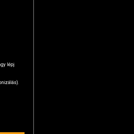
gy lépj
nizálás).