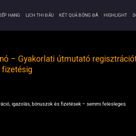
XẾP HẠNG
LỊCH THI ĐẤU
KẾT QUẢ BÓNG ĐÁ
HIGHLIGHT
S
ó – Gyakorlati útmutató regisztráció
fizetésig
tráció, igazolás, bónuszok és fizetések – semmi felesleges.