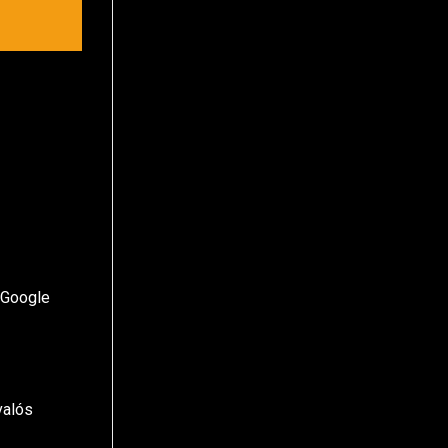
 Google
valós