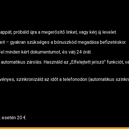
pát, próbáld újra a megerősítő linket, vagy kérj új levelet.
eleit – gyakran szükséges a bónuszkód megadása befizetéskor.
el minden kért dokumentumot, és várj 24 órát.
utomatikus zárolás. Használd az „Elfelejtett jelszó” funkciót, va
ényes, szinkronizáld az időt a telefonodon (automatikus szinkro
k esetén 20 €.