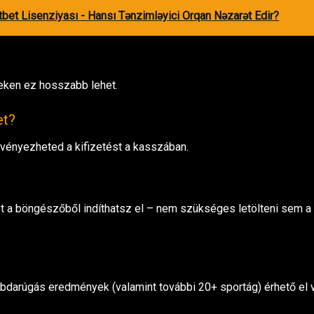
tbet Lisenziyası - Hansı Tənzimləyici Orqan Nəzarət Edir?
geken ez hosszabb lehet.
et?
rvényezheted a kifizetést a kasszában.
t a böngészőből indíthatsz el – nem szükséges letölteni sem a
bdarúgás eredmények (valamint további 20+ sportág) érhető el 