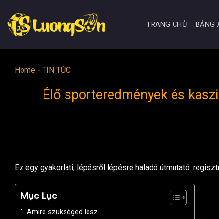
Skip
to
TRANG CHỦ
BẢNG 
content
Home
-
TIN TỨC
Élő sporteredmények és kaszin
Ez egy gyakorlati, lépésről lépésre haladó útmutató: regisz
Mục Lục
Amire szükséged lesz