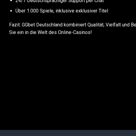
24/7 Deutschsprachiger Support per Chat
Über 1.000 Spiele, inklusive exklusiver Titel
Fazit: GGbet Deutschland kombiniert Qualität, Vielfalt und B
Sie ein in die Welt des Online-Casinos!