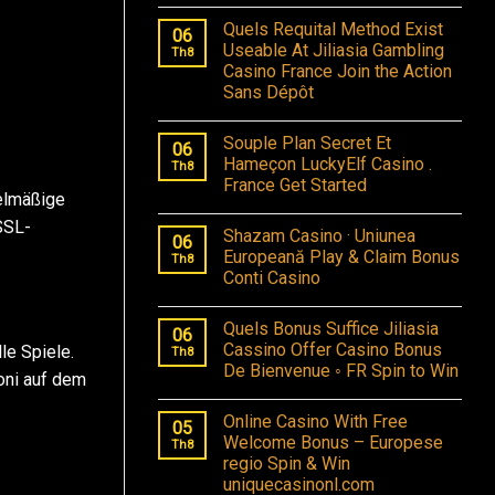
Quels Requital Method Exist
06
Useable At Jiliasia Gambling
Th8
Casino France Join the Action
Sans Dépôt
Souple Plan Secret Et
06
Hameçon LuckyElf Casino .
Th8
France Get Started
elmäßige
SSL-
Shazam Casino · Uniunea
06
Europeană Play & Claim Bonus
Th8
Conti Casino
Quels Bonus Suffice Jiliasia
06
Cassino Offer Casino Bonus
le Spiele.
Th8
De Bienvenue ◦ FR Spin to Win
oni auf dem
Online Casino With Free
05
Welcome Bonus – Europese
Th8
regio Spin & Win
uniquecasinonl.com