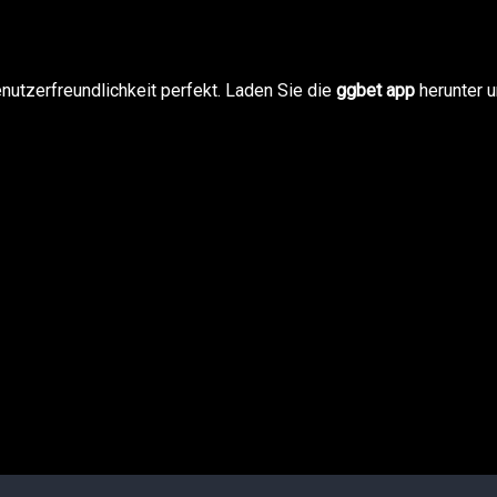
enutzerfreundlichkeit perfekt. Laden Sie die
ggbet app
herunter u