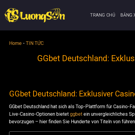
Skip
to
TRANG CHỦ
BẢNG 
content
Home
-
TIN TỨC
GGbet Deutschland: Exklusi
GGbet Deutschland: Exklusiver Casin
GGbet Deutschland hat sich als Top-Plattform für Casino-Fa
Live-Casino-Optionen bietet
ggbet
ein unvergleichliches Sp
bevorzugen – hier finden Sie Hunderte von Titeln von führe