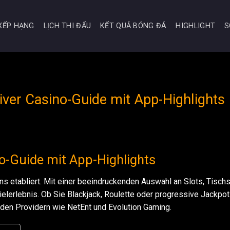
XẾP HẠNG
LỊCH THI ĐẤU
KẾT QUẢ BÓNG ĐÁ
HIGHLIGHT
S
ver Casino-Guide mit App-Highlights
o-Guide mit App-Highlights
ns etabliert. Mit einer beeindruckenden Auswahl an Slots, Tisch
ielerlebnis. Ob Sie Blackjack, Roulette oder progressive Jackpo
nden Providern wie NetEnt und Evolution Gaming.