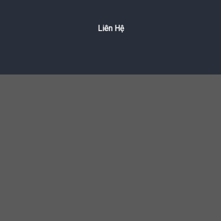
Liên Hệ