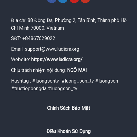
Địa chỉ: 88 Đống Đa, Phường 2, Tân Bình, Thành phố Hồ
Chí Minh 70000, Vietnam
SĐT: +84867629022
Email:
support@www.ludicra.org
Website:
https://www.ludicra.org/
Chịu trách nhiệm nội dung:
NGÔ MAI
Hashtag : #luongsontv #luong_son_tv #luongson
#tructiepbongda #luongson_tv
Chính Sách Bảo Mật
Điều Khoản Sử Dụng