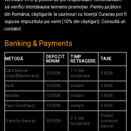
să verifici întotdeauna termenii promoției. Pentru jucătorii
din România, câștigurile la cazinouri cu licență Curacao pot fi
supuse impozitului pe venit (10% din câștiguri). Consultă un
contabil.
Banking & Payments
DEPOZIT
TIMP
METODĂ
TAXE
MINIM
RETRAGERE
Card bancar
1-3 zile
10 RON
0 RON
(Visa/Mastercard)
lucrătoare
Skrill
10 RON
Instant
0 RON
Neteller
10 RON
Instant
0 RON
Payz (ecoPayz)
10 RON
Instant
0 RON
Posibil
2-5 zile
Transfer bancar
50 RON
comision
lucrătoare
bancar