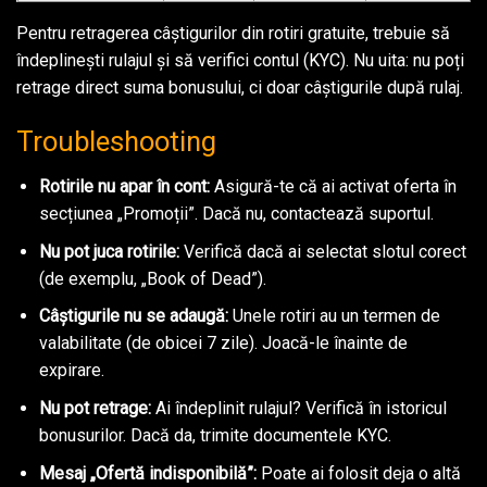
Pentru retragerea câștigurilor din rotiri gratuite, trebuie să
îndeplinești rulajul și să verifici contul (KYC). Nu uita: nu poți
retrage direct suma bonusului, ci doar câștigurile după rulaj.
Troubleshooting
Rotirile nu apar în cont:
Asigură-te că ai activat oferta în
secțiunea „Promoții”. Dacă nu, contactează suportul.
Nu pot juca rotirile:
Verifică dacă ai selectat slotul corect
(de exemplu, „Book of Dead”).
Câștigurile nu se adaugă:
Unele rotiri au un termen de
valabilitate (de obicei 7 zile). Joacă-le înainte de
expirare.
Nu pot retrage:
Ai îndeplinit rulajul? Verifică în istoricul
bonusurilor. Dacă da, trimite documentele KYC.
Mesaj „Ofertă indisponibilă”:
Poate ai folosit deja o altă