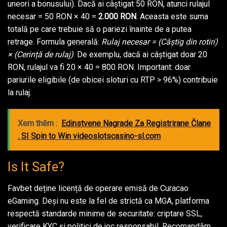
uneori a bonusului). Dacă ai câștigat 50 RON, atunci rulajul
necesar = 50 RON × 40 =
2.000 RON
. Aceasta este suma
totală pe care trebuie să o pariezi înainte de a putea
retrage. Formula generală:
Rulaj necesar = (Câștig din rotiri)
× (Cerință de rulaj)
. De exemplu, dacă ai câștigat doar 20
RON, rulajul va fi 20 × 40 = 800 RON. Important: doar
pariurile eligibile (de obicei sloturi cu RTP > 96%) contribuie
la rulaj.
Xem thêm :
Edinstvene Nagrade Za Registrirane Člane
. SI Spin to Win videoslotscasino-sl.com
Is It Safe?
Favbet deține licență de operare emisă de Curacao
eGaming. Deși nu este la fel de strictă ca MGA, platforma
respectă standarde minime de securitate: criptare SSL,
verificare KYC și politici de joc responsabil. Recomandăm