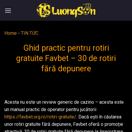
Skip
to
content
Home
-
TIN TỨC
Ghid practic pentru rotiri
gratuite Favbet – 30 de rotiri
fără depunere
Acesta nu este un review generic de cazino – acesta este
un manual practic de operator pentru jucătorii
https://favbet.org.ro/rotiri-gratuite/
. Dacă ești în căutarea
unor rotiri gratuite fără depunere, Favbet oferă o promoție
atractivă: 30 de rotiri gratuite fără depunere la înregistrare.