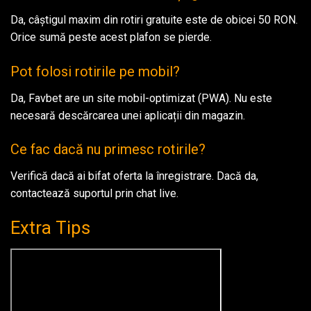
Da, câștigul maxim din rotiri gratuite este de obicei 50 RON.
Orice sumă peste acest plafon se pierde.
Pot folosi rotirile pe mobil?
Da, Favbet are un site mobil-optimizat (PWA). Nu este
necesară descărcarea unei aplicații din magazin.
Ce fac dacă nu primesc rotirile?
Verifică dacă ai bifat oferta la înregistrare. Dacă da,
contactează suportul prin chat live.
Extra Tips