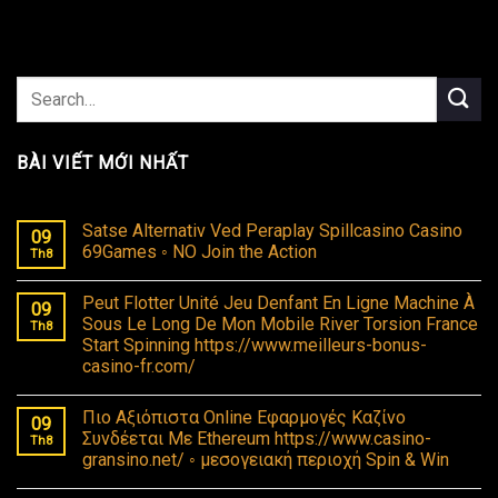
BÀI VIẾT MỚI NHẤT
Satse Alternativ Ved Peraplay Spillcasino Casino
09
69Games ◦ NO Join the Action
Th8
Peut Flotter Unité Jeu Denfant En Ligne Machine À
09
Sous Le Long De Mon Mobile River Torsion France
Th8
Start Spinning https://www.meilleurs-bonus-
casino-fr.com/
Πιο Αξιόπιστα Online Εφαρμογές Καζίνο
09
Συνδέεται Με Ethereum https://www.casino-
Th8
gransino.net/ ◦ μεσογειακή περιοχή Spin & Win