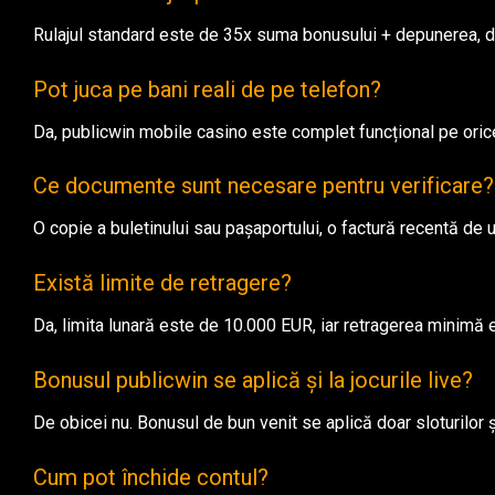
Rulajul standard este de 35x suma bonusului + depunerea, dar
Pot juca pe bani reali de pe telefon?
Da, publicwin mobile casino este complet funcțional pe or
Ce documente sunt necesare pentru verificare?
O copie a buletinului sau pașaportului, o factură recentă de ut
Există limite de retragere?
Da, limita lunară este de 10.000 EUR, iar retragerea minimă
Bonusul publicwin se aplică și la jocurile live?
De obicei nu. Bonusul de bun venit se aplică doar sloturilor și
Cum pot închide contul?