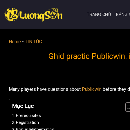
Skip
to
TRANG CHỦ
BẢNG 
content
Home
-
TIN TỨC
Ghid practic Publicwin: 
Many players have questions about
Publicwin
before they de
Mục Lục
Prerequisites
Registration
Bonus Mathematics