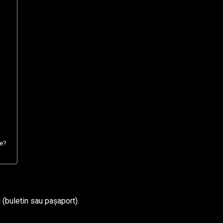
re?
 (buletin sau pașaport).