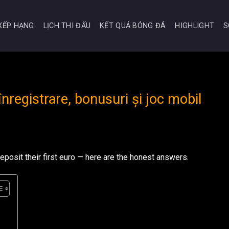
XẾP HẠNG
LỊCH THI ĐẤU
KẾT QUẢ BÓNG ĐÁ
HIGHLIGHT
S
înregistrare, bonusuri și joc mobil
posit their first euro — here are the honest answers.