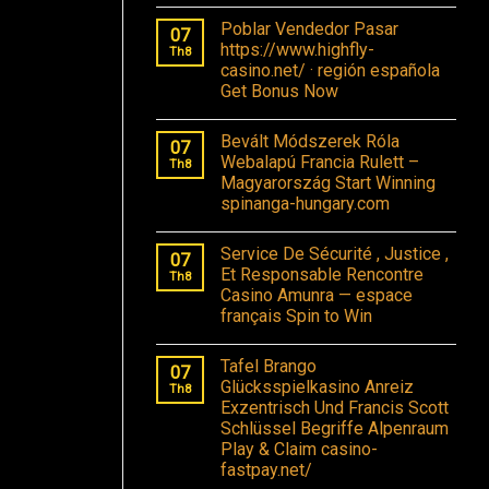
Poblar Vendedor Pasar
07
https://www.highfly-
Th8
casino.net/ · región española
Get Bonus Now
Bevált Módszerek Róla
07
Webalapú Francia Rulett –
Th8
Magyarország Start Winning
spinanga-hungary.com
Service De Sécurité , Justice ,
07
Et Responsable Rencontre
Th8
Casino Amunra — espace
français Spin to Win
Tafel Brango
07
Glücksspielkasino Anreiz
Th8
Exzentrisch Und Francis Scott
Schlüssel Begriffe Alpenraum
Play & Claim casino-
fastpay.net/