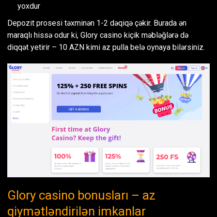
yoxdur
Depozit prosesi təxminən 1-2 dəqiqə çəkir. Burada ən
maraqlı hissə odur ki, Glory casino kiçik məbləğlərə də
diqqət yetirir – 10 AZN kimi az pulla belə oynaya bilərsiniz.
Glory casino bonusları – az
qiymətləndirilən imkanlar