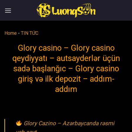
Skip
to
content
Home
-
TIN TỨC
Glory casino – Glory casino
qeydiyyatı – autsayderlər üçün
sadə başlanğıc – Glory casino
giriş və ilk depozit – addım-
addım
Glory Cazino – Azərbaycanda rəsmi