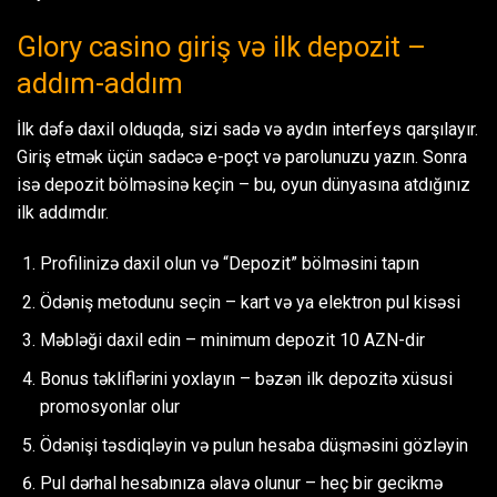
Glory casino giriş və ilk depozit –
addım-addım
İlk dəfə daxil olduqda, sizi sadə və aydın interfeys qarşılayır.
Giriş etmək üçün sadəcə e-poçt və parolunuzu yazın. Sonra
isə depozit bölməsinə keçin – bu, oyun dünyasına atdığınız
ilk addımdır.
Profilinizə daxil olun və “Depozit” bölməsini tapın
Ödəniş metodunu seçin – kart və ya elektron pul kisəsi
Məbləği daxil edin – minimum depozit 10 AZN-dir
Bonus təkliflərini yoxlayın – bəzən ilk depozitə xüsusi
promosyonlar olur
Ödənişi təsdiqləyin və pulun hesaba düşməsini gözləyin
Pul dərhal hesabınıza əlavə olunur – heç bir gecikmə