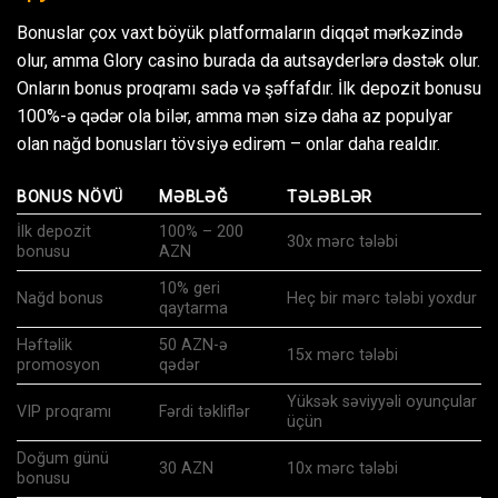
Bonuslar çox vaxt böyük platformaların diqqət mərkəzində
olur, amma Glory casino burada da autsayderlərə dəstək olur.
Onların bonus proqramı sadə və şəffafdır. İlk depozit bonusu
100%-ə qədər ola bilər, amma mən sizə daha az populyar
olan nağd bonusları tövsiyə edirəm – onlar daha realdır.
BONUS NÖVÜ
MƏBLƏĞ
TƏLƏBLƏR
İlk depozit
100% – 200
30x mərc tələbi
bonusu
AZN
10% geri
Nağd bonus
Heç bir mərc tələbi yoxdur
qaytarma
Həftəlik
50 AZN-ə
15x mərc tələbi
promosyon
qədər
Yüksək səviyyəli oyunçular
VIP proqramı
Fərdi təkliflər
üçün
Doğum günü
30 AZN
10x mərc tələbi
bonusu