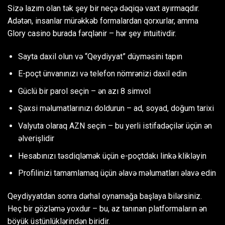
Sizə lazım olan tək şey bir neçə dəqiqə vaxt ayırmaqdır.
Adətən, insanlar mürəkkəb formalardan qorxurlar, amma
Glory casino burada fərqlənir – hər şey intuitivdir.
Sayta daxil olun və “Qeydiyyat” düyməsini tapın
E-poçt ünvanınızı və telefon nömrənizi daxil edin
Güclü bir parol seçin – ən azı 8 simvol
Şəxsi məlumatlarınızı doldurun – ad, soyad, doğum tarixi
Valyuta olaraq AZN seçin – bu yerli istifadəçilər üçün ən
əlverişlidir
Hesabınızı təsdiqləmək üçün e-poçtdakı linkə klikləyin
Profilinizi tamamlamaq üçün əlavə məlumatları əlavə edin
Qeydiyyatdan sonra dərhal oynamağa başlaya bilərsiniz.
Heç bir gözləmə yoxdur – bu, az tanınan platformaların ən
böyük üstünlüklərindən biridir.