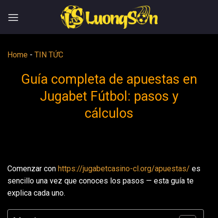
Skip
to
content
Home
-
TIN TỨC
Guía completa de apuestas en
Jugabet Fútbol: pasos y
cálculos
Comenzar con
https://jugabetcasino-cl.org/apuestas/
es
sencillo una vez que conoces los pasos — esta guía te
explica cada uno.