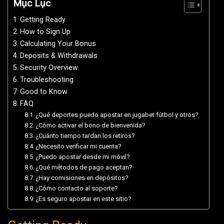
Mục Lục
Getting Ready
How to Sign Up
Calculating Your Bonus
Deposits & Withdrawals
Security Overview
Troubleshooting
Good to Know
FAQ
¿Qué deportes puedo apostar en jugabet fútbol y otros?
¿Cómo activar el bono de bienvenida?
¿Cuánto tiempo tardan los retiros?
¿Necesito verificar mi cuenta?
¿Puedo apostar desde mi móvil?
¿Qué métodos de pago aceptan?
¿Hay comisiones en depósitos?
¿Cómo contacto al soporte?
¿Es seguro apostar en este sitio?