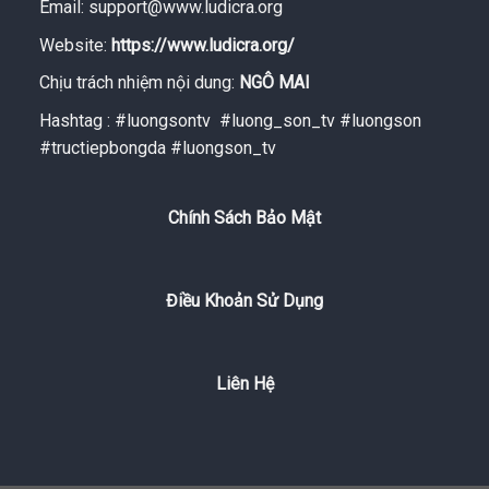
Email:
support@www.ludicra.org
Website:
https://www.ludicra.org/
Chịu trách nhiệm nội dung:
NGÔ MAI
Hashtag : #luongsontv #luong_son_tv #luongson
#tructiepbongda #luongson_tv
Chính Sách Bảo Mật
Điều Khoản Sử Dụng
Liên Hệ