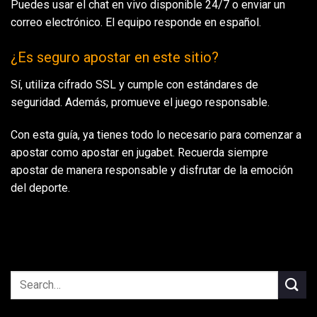
Puedes usar el chat en vivo disponible 24/7 o enviar un
correo electrónico. El equipo responde en español.
¿Es seguro apostar en este sitio?
Sí, utiliza cifrado SSL y cumple con estándares de
seguridad. Además, promueve el juego responsable.
Con esta guía, ya tienes todo lo necesario para comenzar a
apostar como apostar en jugabet. Recuerda siempre
apostar de manera responsable y disfrutar de la emoción
del deporte.