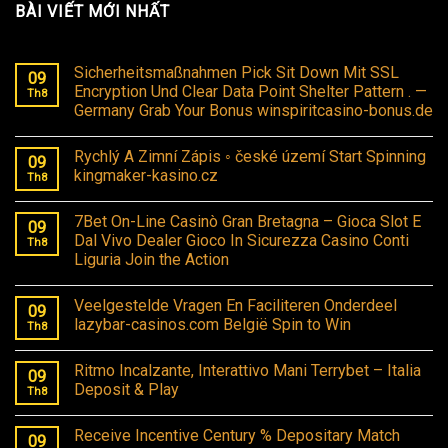
BÀI VIẾT MỚI NHẤT
Sicherheitsmaßnahmen Pick Sit Down Mit SSL
09
Encryption Und Clear Data Point Shelter Pattern . —
Th8
Germany Grab Your Bonus winspiritcasino-bonus.de
Rychlý A Zimní Zápis ◦ české území Start Spinning
09
kingmaker-kasino.cz
Th8
7Bet On-Line Casinò Gran Bretagna – Gioca Slot E
09
Dal Vivo Dealer Gioco In Sicurezza Casino Conti
Th8
Liguria Join the Action
Veelgestelde Vragen En Faciliteren Onderdeel
09
lazybar-casinos.com België Spin to Win
Th8
Ritmo Incalzante, Interattivo Mani Terrybet – Italia
09
Deposit & Play
Th8
Receive Incentive Century % Depositary Match
09