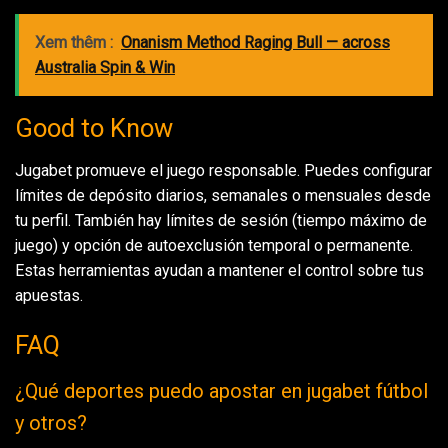
Xem thêm :
Onanism Method Raging Bull — across
Australia Spin & Win
Good to Know
Jugabet promueve el juego responsable. Puedes configurar
límites de depósito diarios, semanales o mensuales desde
tu perfil. También hay límites de sesión (tiempo máximo de
juego) y opción de autoexclusión temporal o permanente.
Estas herramientas ayudan a mantener el control sobre tus
apuestas.
FAQ
¿Qué deportes puedo apostar en jugabet fútbol
y otros?