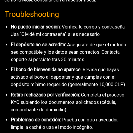
Troubleshooting
No puedo iniciar sesión:
Verifica tu correo y contraseña.
Usa “Olvidé mi contraseña” si es necesario.
El depósito no se acredita:
Asegúrate de que el método
sea compatible y los datos sean correctos. Contacta
soporte si persiste tras 30 minutos.
El bono de bienvenida no aparece:
Revisa que hayas
activado el bono al depositar y que cumplas con el
depósito mínimo requerido (generalmente 10,000 CLP).
Retiro rechazado por verificación:
Completa el proceso
KYC subiendo los documentos solicitados (cédula,
comprobante de domicilio).
Problemas de conexión:
Prueba con otro navegador,
limpia la caché o usa el modo incógnito.