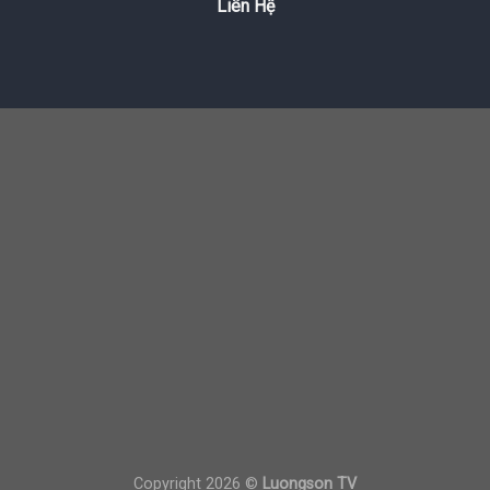
Liên Hệ
Copyright 2026 ©
Luongson TV