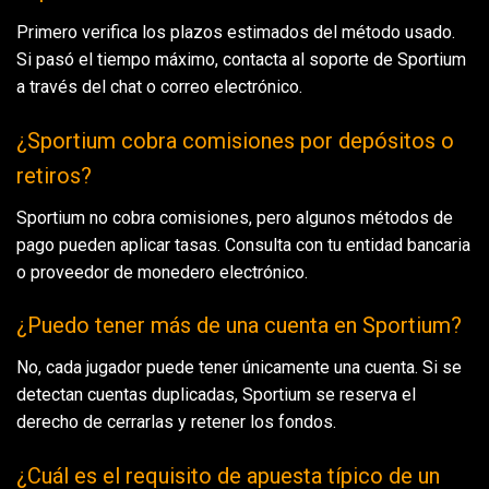
Primero verifica los plazos estimados del método usado.
Si pasó el tiempo máximo, contacta al soporte de Sportium
a través del chat o correo electrónico.
¿Sportium cobra comisiones por depósitos o
retiros?
Sportium no cobra comisiones, pero algunos métodos de
pago pueden aplicar tasas. Consulta con tu entidad bancaria
o proveedor de monedero electrónico.
¿Puedo tener más de una cuenta en Sportium?
No, cada jugador puede tener únicamente una cuenta. Si se
detectan cuentas duplicadas, Sportium se reserva el
derecho de cerrarlas y retener los fondos.
¿Cuál es el requisito de apuesta típico de un