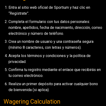
Entra al sitio web oficial de Sportium y haz clic en
“Regístrate”.
Completa el formulario con tus datos personales:
nombre, apellidos, fecha de nacimiento, dirección, correo
electrónico y número de teléfono.
Crea un nombre de usuario y una contraseña segura
(mínimo 8 caracteres, con letras y números).
Acepta los términos y condiciones y la política de
privacidad.
Confirma tu registro mediante el enlace que recibirás en
tu correo electrónico.
Realiza un primer depósito para activar cualquier bono
de bienvenida (si aplica).
Wagering Calculation