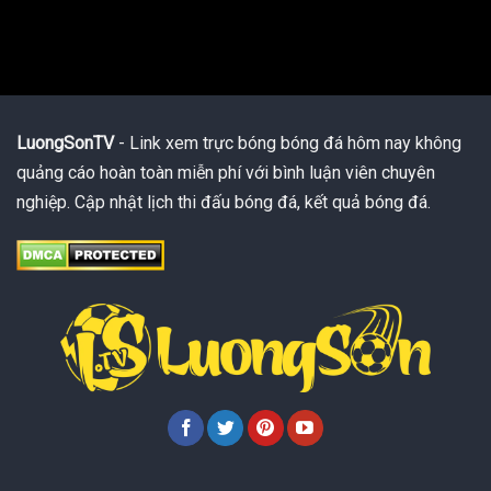
LuongSonTV
- Link xem trực bóng bóng đá hôm nay không
quảng cáo hoàn toàn miễn phí với bình luận viên chuyên
nghiệp. Cập nhật lịch thi đấu bóng đá, kết quả bóng đá.