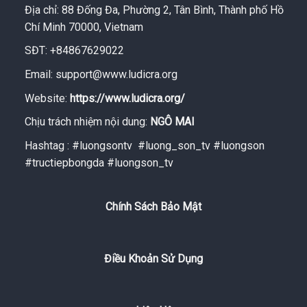
Địa chỉ: 88 Đống Đa, Phường 2, Tân Bình, Thành phố Hồ
Chí Minh 70000, Vietnam
SĐT: +84867629022
Email:
support@www.ludicra.org
Website:
https://www.ludicra.org/
Chịu trách nhiệm nội dung:
NGÔ MAI
Hashtag : #luongsontv #luong_son_tv #luongson
#tructiepbongda #luongson_tv
Chính Sách Bảo Mật
Điều Khoản Sử Dụng