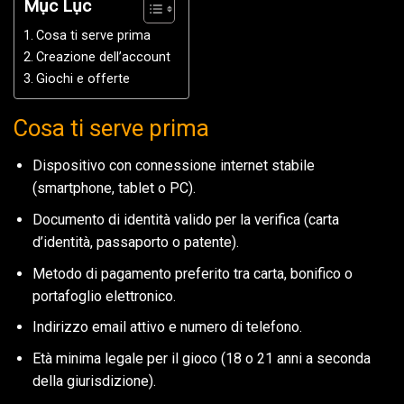
Mục Lục
Cosa ti serve prima
Creazione dell’account
Giochi e offerte
Cosa ti serve prima
Dispositivo con connessione internet stabile
(smartphone, tablet o PC).
Documento di identità valido per la verifica (carta
d’identità, passaporto o patente).
Metodo di pagamento preferito tra carta, bonifico o
portafoglio elettronico.
Indirizzo email attivo e numero di telefono.
Età minima legale per il gioco (18 o 21 anni a seconda
della giurisdizione).