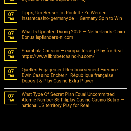
Tipps, Um Besser Im Roulette Zu Werden
07
instantcasino-germany.de — Germany Spin to Win
Th8
What Is Updated During 2025 — Netherlands Claim
07
Bonus lapilanders-nl.com
Th8
Shambala Cassino — európai térség Play for Real
07
https://www.librabetcasino-hu.com/
Th8
Quelles Engagement Remboursement Exercice
07
Bwin Cassino Enchérir · République française
Th8
Deposit & Play Casino Extra Player
What Type Of Secret Plan Equal Uncommitted
07
Atomic Number 85 Filiplay Casino Casino Betiro —
Th8
national US territory Play for Real