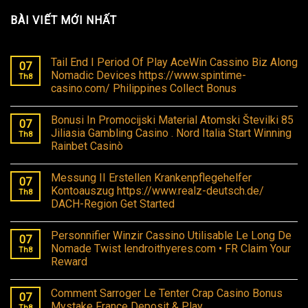
BÀI VIẾT MỚI NHẤT
Tail End I Period Of Play AceWin Cassino Biz Along
07
Nomadic Devices https://www.spintime-
Th8
casino.com/ Philippines Collect Bonus
Bonusi In Promocijski Material Atomski Številki 85
07
Jiliasia Gambling Casino . Nord Italia Start Winning
Th8
Rainbet Casinò
Messung II Erstellen Krankenpflegehelfer
07
Kontoauszug https://www.realz-deutsch.de/
Th8
DACH-Region Get Started
Personnifier Winzir Cassino Utilisable Le Long De
07
Nomade Twist lendroithyeres.com • FR Claim Your
Th8
Reward
Comment Sarroger Le Tenter Crap Casino Bonus
07
Mystake France Deposit & Play
Th8