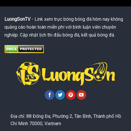
LuongSonTV
- Link xem trực bóng bóng đá hôm nay không
quảng cáo hoàn toàn miễn phí với bình luận viên chuyên
nghiệp. Cập nhật lịch thi đấu bóng đá, kết quả bóng đá.
Địa chỉ: 88 Đống Đa, Phường 2, Tân Bình, Thành phố Hồ
Chí Minh 70000, Vietnam