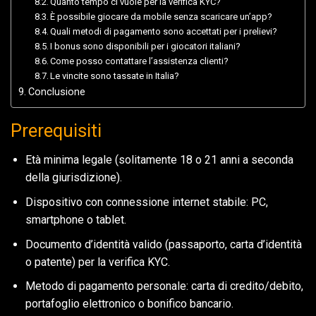
Quanto tempo ci vuole per la verifica KYC?
È possibile giocare da mobile senza scaricare un’app?
Quali metodi di pagamento sono accettati per i prelievi?
I bonus sono disponibili per i giocatori italiani?
Come posso contattare l’assistenza clienti?
Le vincite sono tassate in Italia?
Conclusione
Prerequisiti
Età minima legale (solitamente 18 o 21 anni a seconda
della giurisdizione).
Dispositivo con connessione internet stabile: PC,
smartphone o tablet.
Documento d’identità valido (passaporto, carta d’identità
o patente) per la verifica KYC.
Metodo di pagamento personale: carta di credito/debito,
portafoglio elettronico o bonifico bancario.