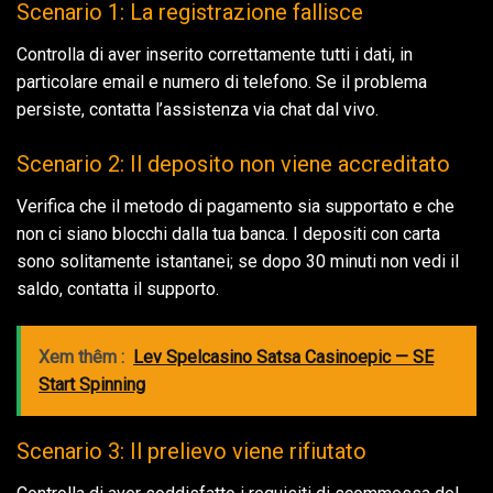
Scenario 1: La registrazione fallisce
Controlla di aver inserito correttamente tutti i dati, in
particolare email e numero di telefono. Se il problema
persiste, contatta l’assistenza via chat dal vivo.
Scenario 2: Il deposito non viene accreditato
Verifica che il metodo di pagamento sia supportato e che
non ci siano blocchi dalla tua banca. I depositi con carta
sono solitamente istantanei; se dopo 30 minuti non vedi il
saldo, contatta il supporto.
Xem thêm :
Lev Spelcasino Satsa Casinoepic — SE
Start Spinning
Scenario 3: Il prelievo viene rifiutato