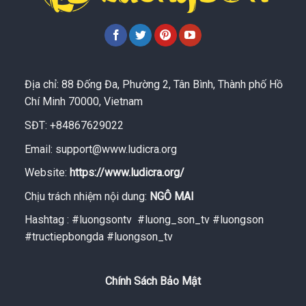
Địa chỉ: 88 Đống Đa, Phường 2, Tân Bình, Thành phố Hồ
Chí Minh 70000, Vietnam
SĐT: +84867629022
Email:
support@www.ludicra.org
Website:
https://www.ludicra.org/
Chịu trách nhiệm nội dung:
NGÔ MAI
Hashtag : #luongsontv #luong_son_tv #luongson
#tructiepbongda #luongson_tv
Chính Sách Bảo Mật