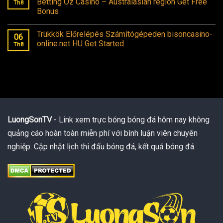
Betting Oz Casino – Australasian region Get Free
Th8
Bonus
Trükkök Előrelépés Számítógépeden bisoncasino-
06
online.net HU Get Started
Th8
LuongSonTV
- Link xem trực bóng bóng đá hôm nay không
quảng cáo hoàn toàn miễn phí với bình luận viên chuyên
nghiệp. Cập nhật lịch thi đấu bóng đá, kết quả bóng đá.