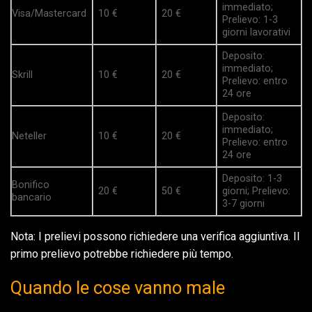
immediato;
Visa/Mastercard
10 €
20 €
Prelievo: 1-3
giorni lavorativi
Deposito:
immediato;
Skrill
10 €
20 €
Prelievo: entro
24 ore
Deposito:
immediato;
Neteller
10 €
20 €
Prelievo: entro
24 ore
Deposito: 1-3
Bonifico
20 €
50 €
giorni; Prelievo:
bancario
3-7 giorni
Nota: I prelievi possono richiedere una verifica aggiuntiva. Il
primo prelievo potrebbe richiedere più tempo.
Quando le cose vanno male