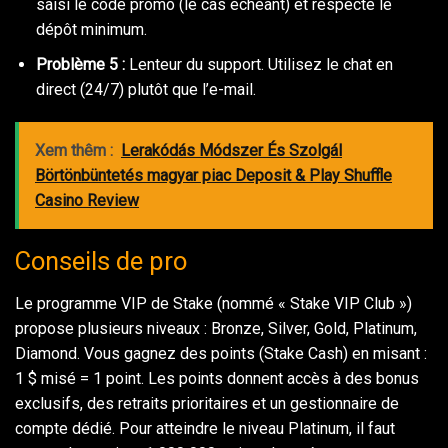
saisi le code promo (le cas échéant) et respecté le
dépôt minimum.
Problème 5 :
Lenteur du support. Utilisez le chat en
direct (24/7) plutôt que l’e-mail.
Xem thêm :
Lerakódás Módszer És Szolgál
Börtönbüntetés magyar piac Deposit & Play Shuffle
Casino Review
Conseils de pro
Le programme VIP de Stake (nommé « Stake VIP Club »)
propose plusieurs niveaux : Bronze, Silver, Gold, Platinum,
Diamond. Vous gagnez des points (Stake Cash) en misant :
1 $ misé = 1 point. Les points donnent accès à des bonus
exclusifs, des retraits prioritaires et un gestionnaire de
compte dédié. Pour atteindre le niveau Platinum, il faut