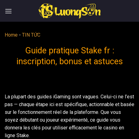
Skip
to
content
Home
-
TIN TỨC
Guide pratique Stake fr :
inscription, bonus et astuces
La plupart des guides iGaming sont vagues. Celui-ci ne l’est
pas — chaque étape ici est spécifique, actionnable et basée
sur le fonctionnement réel de la plateforme. Que vous
soyez débutant ou joueur expérimenté, ce guide vous
donnera les clés pour utiliser efficacement le casino en
ligne Stake.