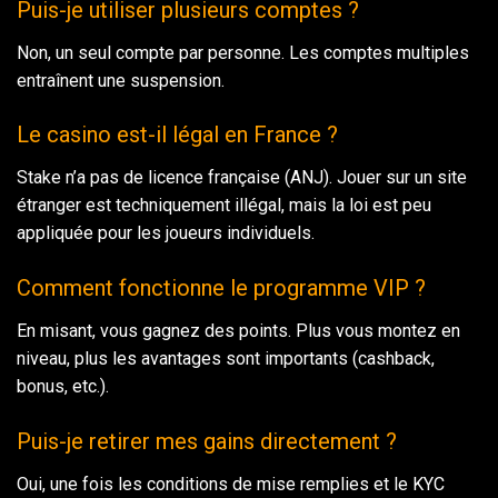
Puis-je utiliser plusieurs comptes ?
Non, un seul compte par personne. Les comptes multiples
entraînent une suspension.
Le casino est-il légal en France ?
Stake n’a pas de licence française (ANJ). Jouer sur un site
étranger est techniquement illégal, mais la loi est peu
appliquée pour les joueurs individuels.
Comment fonctionne le programme VIP ?
En misant, vous gagnez des points. Plus vous montez en
niveau, plus les avantages sont importants (cashback,
bonus, etc.).
Puis-je retirer mes gains directement ?
Oui, une fois les conditions de mise remplies et le KYC