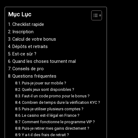
Mục Lục
Checklist rapide
Inscription
Calcul de votre bonus
Dépôts et retraits
Est-ce sûr ?
Quand les choses tournent mal
Conseils de pro
Questions fréquentes
Puis-je jouer sur mobile ?
Quels jeux sont disponibles ?
Faut-il un code promo pour le bonus ?
Combien de temps dure la vérification KYC ?
Puis-je utiliser plusieurs comptes ?
Le casino est-il légal en France ?
Comment fonctionne le programme VIP ?
Puis-je retirer mes gains directement ?
Y a-t-il des frais de retrait ?