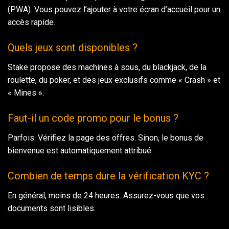
(PWA). Vous pouvez l’ajouter à votre écran d’accueil pour un
accès rapide.
Quels jeux sont disponibles ?
Stake propose des machines à sous, du blackjack, de la
roulette, du poker, et des jeux exclusifs comme « Crash » et
« Mines ».
Faut-il un code promo pour le bonus ?
Parfois. Vérifiez la page des offres. Sinon, le bonus de
bienvenue est automatiquement attribué.
Combien de temps dure la vérification KYC ?
En général, moins de 24 heures. Assurez-vous que vos
documents sont lisibles.