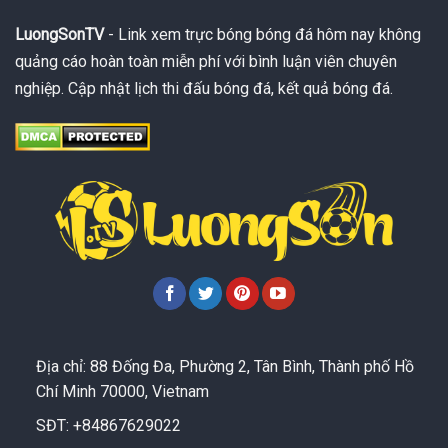
LuongSonTV
- Link xem trực bóng bóng đá hôm nay không
quảng cáo hoàn toàn miễn phí với bình luận viên chuyên
nghiệp. Cập nhật lịch thi đấu bóng đá, kết quả bóng đá.
Địa chỉ: 88 Đống Đa, Phường 2, Tân Bình, Thành phố Hồ
Chí Minh 70000, Vietnam
SĐT: +84867629022