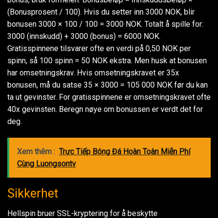
(Bonusprosent / 100). Hvis du setter inn 3000 NOK, blir
bonusen 3000 × 100 / 100 = 3000 NOK. Totalt å spille for:
3000 (innskudd) + 3000 (bonus) = 6000 NOK.
Gratisspinnene tilsvarer ofte en verdi på 0,50 NOK per
spinn, så 100 spinn = 50 NOK ekstra. Men husk at bonusen
har omsetningskrav. Hvis omsetningskravet er 35x
bonusen, må du satse 35 × 3000 = 105 000 NOK før du kan
ta ut gevinster. For gratisspinnene er omsetningskravet ofte
40x gevinsten. Beregn nøye om bonussen er verdt det for
deg.
Xem thêm :
Trực Tiếp Bóng Đá Hoàn Toàn Miễn Phí
Cùng Luongsontv
Sikkerhet
Hellspin bruer SSL-kryptering for å beskytte