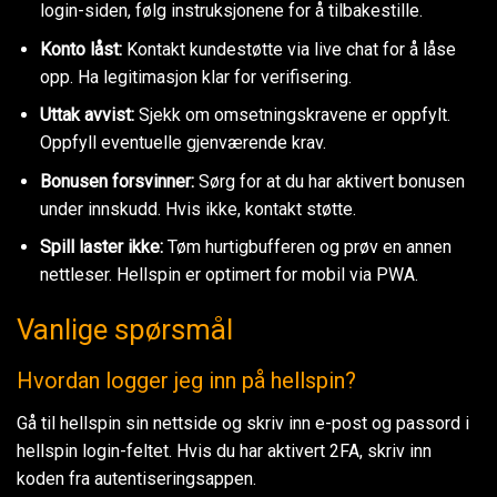
login-siden, følg instruksjonene for å tilbakestille.
Konto låst:
Kontakt kundestøtte via live chat for å låse
opp. Ha legitimasjon klar for verifisering.
Uttak avvist:
Sjekk om omsetningskravene er oppfylt.
Oppfyll eventuelle gjenværende krav.
Bonusen forsvinner:
Sørg for at du har aktivert bonusen
under innskudd. Hvis ikke, kontakt støtte.
Spill laster ikke:
Tøm hurtigbufferen og prøv en annen
nettleser. Hellspin er optimert for mobil via PWA.
Vanlige spørsmål
Hvordan logger jeg inn på hellspin?
Gå til hellspin sin nettside og skriv inn e-post og passord i
hellspin login-feltet. Hvis du har aktivert 2FA, skriv inn
koden fra autentiseringsappen.