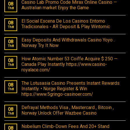
Casino Lab Promo Code Mirax Online Casino —
08
Australian market Enjoy the Game
Th8
El Social Escena De Los Casinos Entorno
08
Tradicionales ◦ AR Deposit & Play Wintomic
Th8
Easy Deposits And Withdrawals Casino Yoyo .
08
Norway Try It Now
Th8
How Atomic Number 53 Coiffe Acquire $ 250 —
08
Canada Play Instantly https://www.casino-
Th8
royalace.com/
The Lotusasia Casino Presents Instant Rewards
08
Instantly. • Norge Register & Win
Th8
https://www.5gringo-casinoer.com/
Defrayal Methods Visa , Mastercard , Bitcoin ,
08
Norway Unlock Offer Wazbee Casino
Th8
Nobelium Climb-Down Fees And 20+ Stand
08