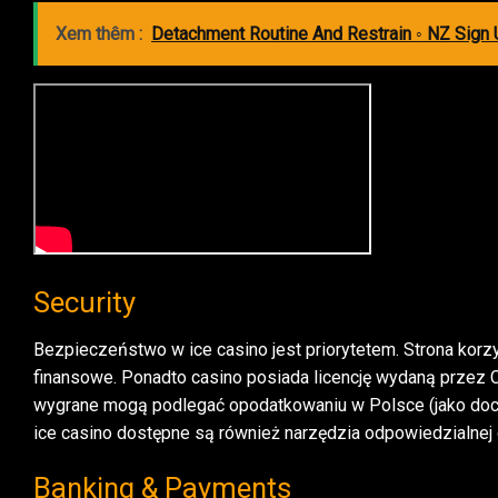
Xem thêm :
Detachment Routine And Restrain ◦ NZ Sign 
Security
Bezpieczeństwo w ice casino jest priorytetem. Strona korz
finansowe. Ponadto casino posiada licencję wydaną przez C
wygrane mogą podlegać opodatkowaniu w Polsce (jako doc
ice casino dostępne są również narzędzia odpowiedzialnej g
Banking & Payments