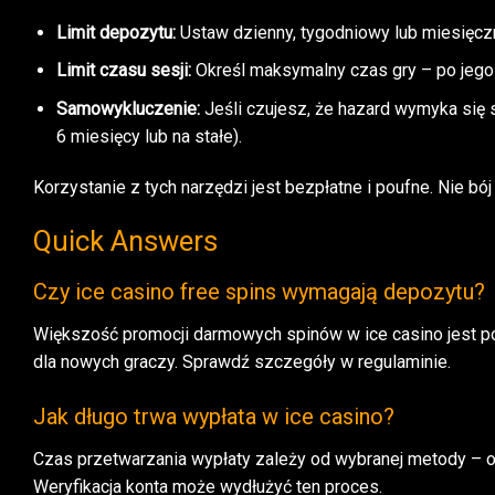
Limit depozytu:
Ustaw dzienny, tygodniowy lub miesięczn
Limit czasu sesji:
Określ maksymalny czas gry – po jego
Samowykluczenie:
Jeśli czujesz, że hazard wymyka się s
6 miesięcy lub na stałe).
Korzystanie z tych narzędzi jest bezpłatne i poufne. Nie bój
Quick Answers
Czy ice casino free spins wymagają depozytu?
Większość promocji darmowych spinów w ice casino jest po
dla nowych graczy. Sprawdź szczegóły w regulaminie.
Jak długo trwa wypłata w ice casino?
Czas przetwarzania wypłaty zależy od wybranej metody – od
Weryfikacja konta może wydłużyć ten proces.