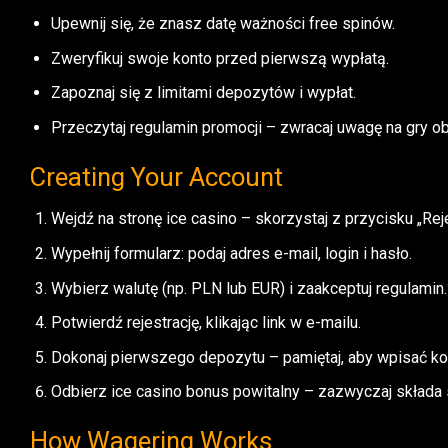
Upewnij się, że znasz datę ważności free spinów.
Zweryfikuj swoje konto przed pierwszą wypłatą.
Zapoznaj się z limitami depozytów i wypłat.
Przeczytaj regulamin promocji – zwracaj uwagę na gry o
Creating Your Account
Wejdź na stronę ice casino – skorzystaj z przycisku „Reje
Wypełnij formularz: podaj adres e-mail, login i hasło.
Wybierz walutę (np. PLN lub EUR) i zaakceptuj regulamin.
Potwierdź rejestrację, klikając link w e-mailu.
Dokonaj pierwszego depozytu – pamiętaj, aby wpisać ko
Odbierz ice casino bonus powitalny – zazwyczaj składa
How Wagering Works