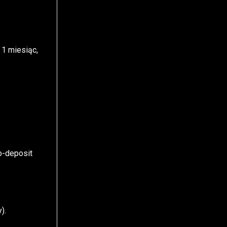
 1 miesiąc,
o-deposit
).