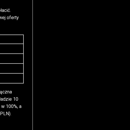
łacić.
ej oferty
łączna
ładzie 10
ę w 100%, a
 PLN).