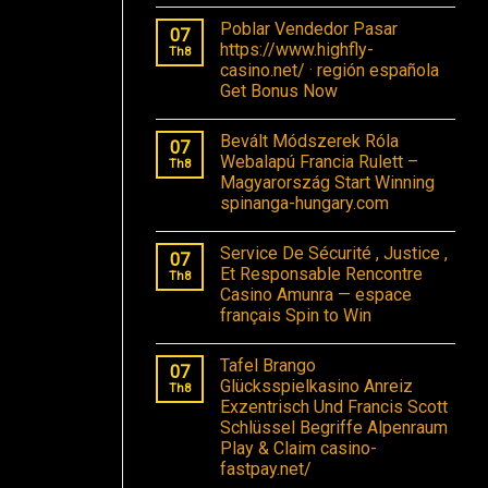
Poblar Vendedor Pasar
07
https://www.highfly-
Th8
casino.net/ · región española
Get Bonus Now
Bevált Módszerek Róla
07
Webalapú Francia Rulett –
Th8
Magyarország Start Winning
spinanga-hungary.com
Service De Sécurité , Justice ,
07
Et Responsable Rencontre
Th8
Casino Amunra — espace
français Spin to Win
Tafel Brango
07
Glücksspielkasino Anreiz
Th8
Exzentrisch Und Francis Scott
Schlüssel Begriffe Alpenraum
Play & Claim casino-
fastpay.net/