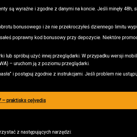
y są wyraźne i zgodne z danymi na koncie. Jeśli minęły 48h, s
obrotu bonusowego i że nie przekroczyłeś dziennego limitu wypł
sałeś poprawny kod bonusowy przy depozycie. Niektóre promoc
 lub spróbuj użyć innej przeglądarki. W przypadku wersji mobil
PWA) – uruchom ją z poziomu przeglądarki.
asła” i postępuj zgodnie z instrukcjami. Jeśli problem nie ustąpi
 – praktisks ceļvedis
zystać z następujących narzędzi: