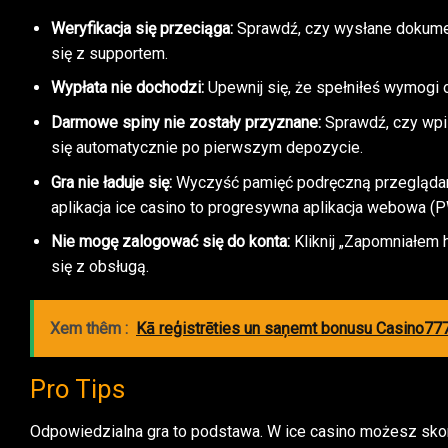
Weryfikacja się przeciąga:
Sprawdź, czy wysłane dokument
się z supportem.
Wypłata nie dochodzi:
Upewnij się, że spełniłeś wymogi 
Darmowe spiny nie zostały przyznane:
Sprawdź, czy wpi
się automatycznie po pierwszym depozycie.
Gra nie ładuje się:
Wyczyść pamięć podręczną przeglądarki
aplikacja ice casino to progresywna aplikacja webowa (
Nie mogę zalogować się do konta:
Kliknij „Zapomniałem h
się z obsługą.
Xem thêm :
Kā reģistrēties un saņemt bonusu Casino777
Pro Tips
Odpowiedzialna gra to podstawa. W ice casino możesz skor