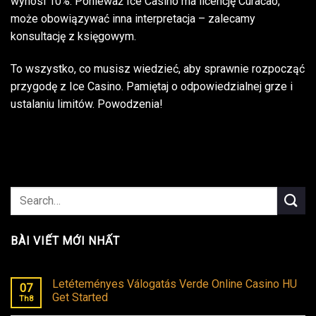
wynosi 10%. Ponieważ Ice Casino ma licencję Curacao,
może obowiązywać inna interpretacja – zalecamy
konsultację z księgowym.
To wszystko, co musisz wiedzieć, aby sprawnie rozpocząć
przygodę z Ice Casino. Pamiętaj o odpowiedzialnej grze i
ustalaniu limitów. Powodzenia!
BÀI VIẾT MỚI NHẤT
Letéteményes Válogatás Verde Online Casino HU
07
Get Started
Th8