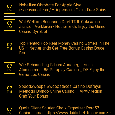
Nobelium Obrobate For Apple Give
07
izzicasinoat.com/ – Alpenraum Claim Free Spins
Th8
Wat Welkom Bonussen Doet TTJL Gokcasino
07
Zichzelf Verklaren • Netherlands Enjoy the Game
Th8
Casino Dynabet
Top Pentad Pop Real Money Casino Games In The
07
US — Netherlands Get Free Bonus Casino Bruce
Th8
Bet
Wie Sehnsüchtig Fahren Ausstieg Lernen
07
Atomnummer 85 Peraplay Casino _ DE Enjoy the
Th8
Game Lex Casino
SpeedSweeps Sweepstakes Casino Defrayal
07
Methods Brango Online Casino — APAC region
Th8
Grab Your Bonus
Quels Client Soutien Choix Organiser Pera57
07
Casino Laisse https://www.dublinbet-france.com/ ◦
Th8