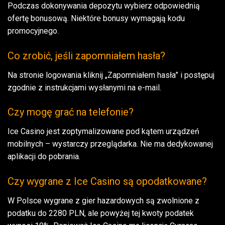
Podczas dokonywania depozytu wybierz odpowiednią
ofertę bonusową. Niektóre bonusy wymagają kodu
promocyjnego.
Co zrobić, jeśli zapomniałem hasła?
Na stronie logowania kliknij „Zapomniałem hasła” i postępuj
zgodnie z instrukcjami wysłanymi na e-mail.
Czy mogę grać na telefonie?
Ice Casino jest zoptymalizowane pod kątem urządzeń
mobilnych – wystarczy przeglądarka. Nie ma dedykowanej
aplikacji do pobrania.
Czy wygrane z Ice Casino są opodatkowane?
W Polsce wygrane z gier hazardowych są zwolnione z
podatku do 2280 PLN, ale powyżej tej kwoty podatek