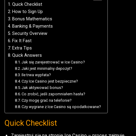
Quick Checklist
How to Sign Up
Bonus Mathematics
Banking & Payments
Security Overview
Fix It Fast
Extra Tips
Quick Answers
Jak się zarejestrować w Ice Casino?
Jaki jest minimalny depozyt?
Ile trwa wypłata?
Czy Ice Casino jest bezpieczne?
Jak aktywować bonus?
Co zrobić, jeśli zapomniałem hasła?
Czy mogę grać na telefonie?
Czy wygrane z Ice Casino są opodatkowane?
Quick Checklist
Zarejestruj się na stronie Ice Casino – proces zajmuje