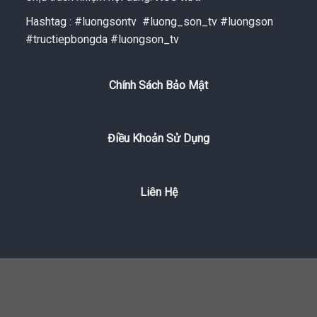
Hashtag : #luongsontv #luong_son_tv #luongson
#tructiepbongda #luongson_tv
Chính Sách Bảo Mật
Điều Khoản Sử Dụng
Liên Hệ