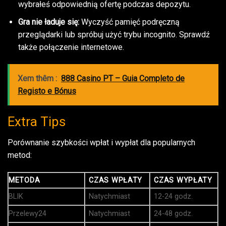
wybrałeś odpowiednią ofertę podczas depozytu.
Gra nie ładuje się:
Wyczyść pamięć podręczną
przeglądarki lub spróbuj użyć trybu incognito. Sprawdź
także połączenie internetowe.
Xem thêm :
888 Casino PT – Guia Completo de
Registo e Bónus
Extra Tips
Porównanie szybkości wpłat i wypłat dla popularnych
metod:
METODA
CZAS WPŁATY
CZAS WYPŁATY
BLIK
Natychmiast
12-24 godz.
Przelewy24
Natychmiast
24-48 godz.