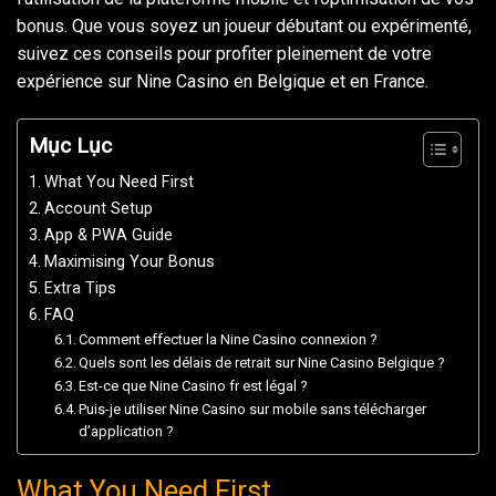
bonus. Que vous soyez un joueur débutant ou expérimenté,
suivez ces conseils pour profiter pleinement de votre
expérience sur Nine Casino en Belgique et en France.
Mục Lục
What You Need First
Account Setup
App & PWA Guide
Maximising Your Bonus
Extra Tips
FAQ
Comment effectuer la Nine Casino connexion ?
Quels sont les délais de retrait sur Nine Casino Belgique ?
Est-ce que Nine Casino fr est légal ?
Puis-je utiliser Nine Casino sur mobile sans télécharger
d’application ?
What You Need First