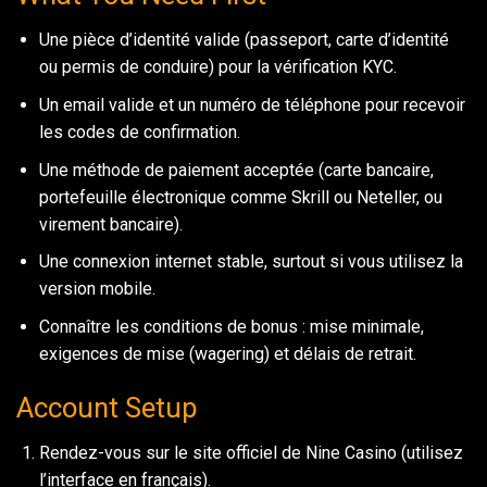
Une pièce d’identité valide (passeport, carte d’identité
ou permis de conduire) pour la vérification KYC.
Un email valide et un numéro de téléphone pour recevoir
les codes de confirmation.
Une méthode de paiement acceptée (carte bancaire,
portefeuille électronique comme Skrill ou Neteller, ou
virement bancaire).
Une connexion internet stable, surtout si vous utilisez la
version mobile.
Connaître les conditions de bonus : mise minimale,
exigences de mise (wagering) et délais de retrait.
Account Setup
Rendez-vous sur le site officiel de Nine Casino (utilisez
l’interface en français).