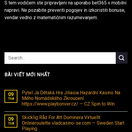
S tem vodičem ste pripravljeni na uporabo bet365 v mobilni
napravi. Ne pozabite preveriti pogojev in izkoristiti bonuse,
vendar vedno z matematičnim razumevanjem.
BÀI VIẾT MỚI NHẤT
Pytel Já Dětská Hra Jiliasia Hazardní Kasino Na
09
Mého Nomádského Zkroucení
Th8
https://www.playbonver.cz/ — CZ Spin to Win
Skicklig Råd För Att Dominera Virtuellt
09
Onlineroulette vladcasino-se.com — Sweden Start
Th8
Playing