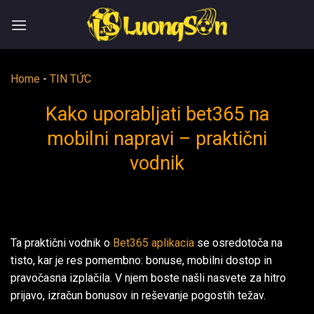
Skip
to
content
Home
-
TIN TỨC
Kako uporabljati bet365 na
mobilni napravi – praktični
vodnik
Ta praktični vodnik o
Bet365 aplikacia
se osredotoča na
tisto, kar je res pomembno: bonuse, mobilni dostop in
pravočasna izplačila. V njem boste našli nasvete za hitro
prijavo, izračun bonusov in reševanje pogostih težav.