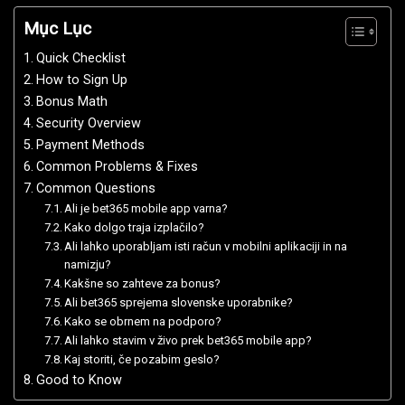
Mục Lục
Quick Checklist
How to Sign Up
Bonus Math
Security Overview
Payment Methods
Common Problems & Fixes
Common Questions
Ali je bet365 mobile app varna?
Kako dolgo traja izplačilo?
Ali lahko uporabljam isti račun v mobilni aplikaciji in na
namizju?
Kakšne so zahteve za bonus?
Ali bet365 sprejema slovenske uporabnike?
Kako se obrnem na podporo?
Ali lahko stavim v živo prek bet365 mobile app?
Kaj storiti, če pozabim geslo?
Good to Know