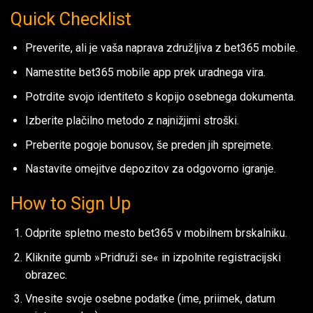
Quick Checklist
Preverite, ali je vaša naprava združljiva z bet365 mobile.
Namestite bet365 mobile app prek uradnega vira.
Potrdite svojo identiteto s kopijo osebnega dokumenta.
Izberite plačilno metodo z najnižjimi stroški.
Preberite pogoje bonusov, še preden jih sprejmete.
Nastavite omejitve depozitov za odgovorno igranje.
How to Sign Up
Odprite spletno mesto bet365 v mobilnem brskalniku.
Kliknite gumb »Pridruži se« in izpolnite registracijski
obrazec.
Vnesite svoje osebne podatke (ime, priimek, datum