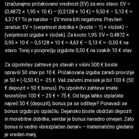
Izračunajmo pričakovano vrednost (EV) za eno stavo: EV =
(0,4872 × 1,95 × 10 €) – (0,5128 × 10 €) = 9,50 € – 5,13 € =
4,37 €? To je narobe – EV mora biti negativna. Pravilen
izračun: EV = (verjetnost dobitka × (kvota – 1) × vložek) –
(verjetnost izgube × vložek). Za kvoto 1,95: EV = 0,4872 ×
0,95 × 10 € – 0,5128 × 10 € = 4,63 € – 5,13 € = -0,50 € na
stavo. Torej v povprečju izgubite 0,50 € na vsakih 10 € stav.
Za izpolnitev zahteve po stavah v višini 500 € boste
opravili 50 stav po 10 €. Pričakovana izguba zaradi provizije
je 50 × (-0,50 €) = -25 €. Vaš začetni znesek je bil 100 € (50
€ depozit + 50 € bonus). Po izpolnitvi zahteve imate
teoretično 100 € – 25 € = 75 €. Od tega lahko izplačate
največ 50 € (depozit), bonus pa se odšteje? Ponavadi se
bonus izgubi po izplačilu. Dejansko boste obdržali depozit
in morebitne dobitke, vendar je bonus navadno omejen. Zato
bonus ni vedno »brezplačen denar« – matematično gledano
je vreden manj.