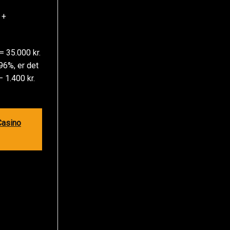
 +
= 35.000 kr.
 96%, er det
– 1.400 kr.
Casino