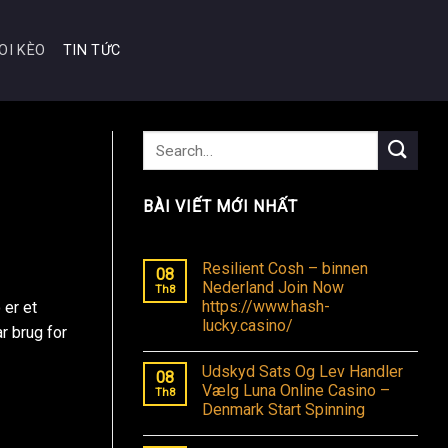
OI KÈO
TIN TỨC
BÀI VIẾT MỚI NHẤT
Resilient Cosh – binnen
08
Nederland Join Now
Th8
https://www.hash-
 er et
lucky.casino/
r brug for
Udskyd Sats Og Lev Handler
08
Vælg Luna Online Casino –
Th8
Denmark Start Spinning