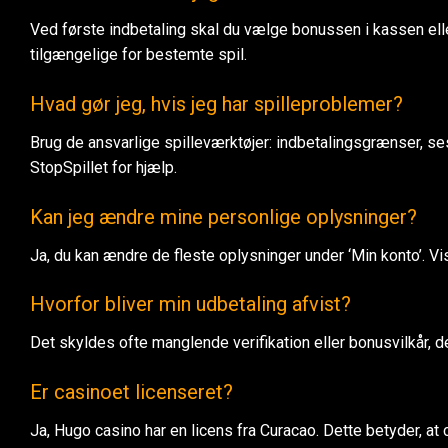
Ved første indbetaling skal du vælge bonussen i kassen ell
tilgængelige for bestemte spil.
Hvad gør jeg, hvis jeg har spilleproblemer?
Brug de ansvarlige spilleværktøjer: indbetalingsgrænser, 
StopSpillet for hjælp.
Kan jeg ændre mine personlige oplysninger?
Ja, du kan ændre de fleste oplysninger under ‘Min konto’. V
Hvorfor bliver min udbetaling afvist?
Det skyldes ofte manglende verifikation eller bonusvilkår, de
Er casinoet licenseret?
Ja, Hugo casino har en licens fra Curacao. Dette betyder, at c