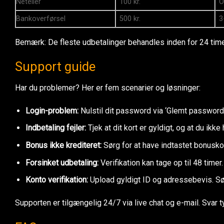
Neteller
100 kr.
O
Bankoverførsel
500 kr.
3
Bemærk: De fleste udbetalinger behandles inden for 24 timer
Support guide
Har du problemer? Her er fem scenarier og løsninger:
Login-problem:
Nulstil dit password via ‘Glemt password’
Indbetaling fejler:
Tjek at dit kort er gyldigt, og at du i
Bonus ikke krediteret:
Sørg for at have indtastet bonuskod
Forsinket udbetaling:
Verifikation kan tage op til 48 time
Konto verifikation:
Upload gyldigt ID og adressebevis. Sør
Supporten er tilgængelig 24/7 via live chat og e-mail. Svar ty