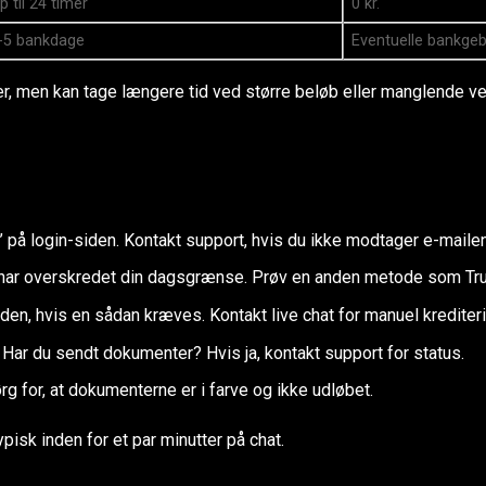
p til 24 timer
0 kr.
-5 bankdage
Eventuelle bankgeb
, men kan tage længere tid ved større beløb eller manglende ver
 på login-siden. Kontakt support, hvis du ikke modtager e-mailen
kke har overskredet din dagsgrænse. Prøv en anden metode som Tru
en, hvis en sådan kræves. Kontakt live chat for manuel krediteri
r. Har du sendt dokumenter? Hvis ja, kontakt support for status.
g for, at dokumenterne er i farve og ikke udløbet.
pisk inden for et par minutter på chat.