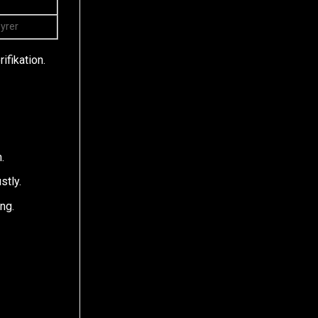
yrer
ifikation.
.
stly.
ng.