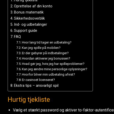
Hurtig tjekliste
Oprettelse af din konto
Bonus matematik
Sikkerhedsoverblik
Ind- og udbetalinger
Support guide
FAQ
Hvor lang tid tager en udbetaling?
Kan jeg spille på mobilen?
Er der gebyrer på indbetalinger?
Hvordan aktiverer jeg bonussen?
Hvad gør jeg, hvis jeg har spilleproblemer?
Kan jeg ændre mine personlige oplysninger?
Hvorfor bliver min udbetaling afvist?
Er casinoet licenseret?
Ekstra tips – ansvarligt spil
Hurtig tjekliste
Vælg et stærkt password og aktiver to-faktor-autentificer