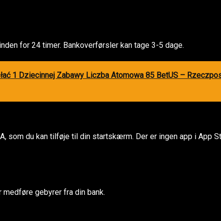
 inden for 24 timer. Bankoverførsler kan tage 3-5 dage.
łać 1 Dziecinnej Zabawy Liczba Atomowa 85 BetUS – Rzeczpos
som du kan tilføje til din startskærm. Der er ingen app i App St
r medføre gebyrer fra din bank.