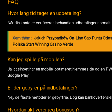
FAQ
Hvor lang tid tager en udbetaling?
Når din konto er verificeret, behandles udbetalinger normalt
Xem thêm :
Jakich Przypadków On-Line Sap Puntu Odes
Polska Start Winning Casino Verde
Kan jeg spille på mobilen?
Ja, casinoet har en mobile-optimeret hjemmeside og en PWA, 
Google Play.
Er der gebyrer på indbetalinger?
Nej, de fleste metoder er gebyrfrie. Dog kan bankoverførsle
Hvordan aktiverer jeg bonussen?