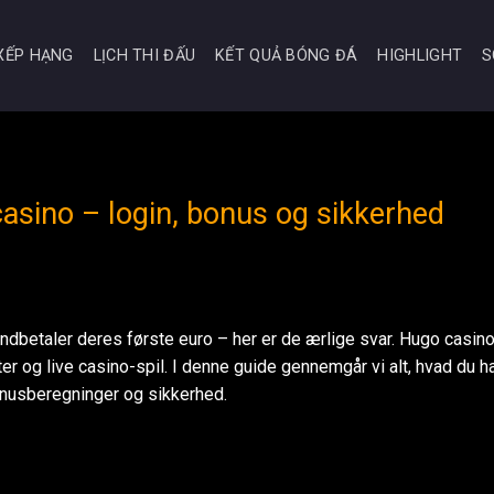
XẾP HẠNG
LỊCH THI ĐẤU
KẾT QUẢ BÓNG ĐÁ
HIGHLIGHT
S
casino – login, bonus og sikkerhed
 indbetaler deres første euro – her er de ærlige svar. Hugo casino
r og live casino-spil. I denne guide gennemgår vi alt, hvad du ha
 bonusberegninger og sikkerhed.