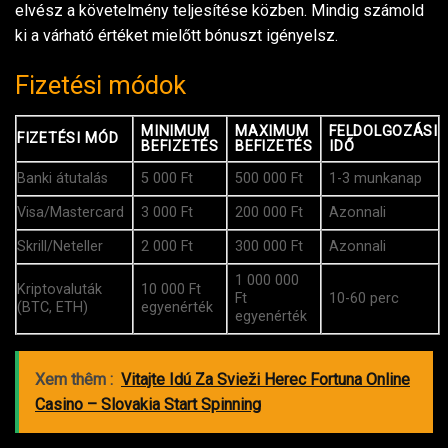
elvész a követelmény teljesítése közben. Mindig számold
ki a várható értéket mielőtt bónuszt igényelsz.
Fizetési módok
MINIMUM
MAXIMUM
FELDOLGOZÁSI
FIZETÉSI MÓD
BEFIZETÉS
BEFIZETÉS
IDŐ
Banki átutalás
5 000 Ft
500 000 Ft
1-3 munkanap
Visa/Mastercard
3 000 Ft
200 000 Ft
Azonnali
Skrill/Neteller
2 000 Ft
300 000 Ft
Azonnali
1 000 000
Kriptovaluták
10 000 Ft
Ft
10-60 perc
(BTC, ETH)
egyenérték
egyenérték
Xem thêm :
Vitajte Idú Za Svieži Herec Fortuna Online
Casino – Slovakia Start Spinning