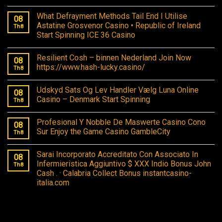
What Defrayment Methods Tail End I Utilise
08
Astatine Grosvenor Casino • Republic of Ireland
Th8
Start Spinning ICE 36 Casino
Resilient Cosh – binnen Nederland Join Now
08
https://www.hash-lucky.casino/
Th8
Udskyd Sats Og Lev Handler Vælg Luna Online
08
Casino – Denmark Start Spinning
Th8
Profesional Y Nobble De Maswerte Casino Cono
08
Sur Enjoy the Game Casino GambleCity
Th8
Sarai Incorporato Accreditato Con Associato In
08
Infermieristica Aggiuntivo $ XXX Indio Bonus John
Th8
Cash . · Calabria Collect Bonus instantcasino-
italia.com