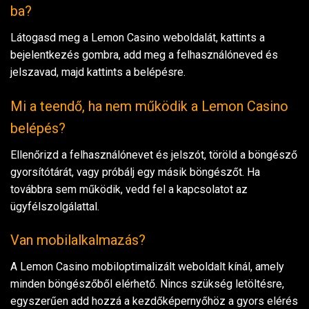
ba?
Látogasd meg a Lemon Casino weboldalát, kattints a
bejelentkezés gombra, add meg a felhasználóneved és
jelszavad, majd kattints a belépésre.
Mi a teendő, ha nem működik a Lemon Casino
belépés?
Ellenőrizd a felhasználónevet és jelszót, töröld a böngésző
gyorsítótárát, vagy próbálj egy másik böngészőt. Ha
továbbra sem működik, vedd fel a kapcsolatot az
ügyfélszolgálattal.
Van mobilalkalmazás?
A Lemon Casino mobiloptimalizált weboldalt kínál, amely
minden böngészőből elérhető. Nincs szükség letöltésre,
egyszerűen add hozzá a kezdőképernyőhöz a gyors elérés