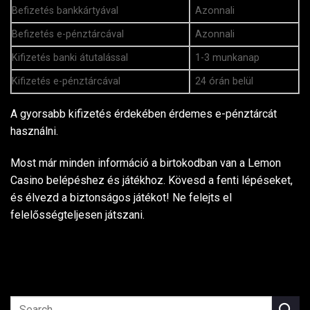
Befizetés bankkártyával
Azonnali
Befizetés e-pénztárcával
Azonnali
Kifizetés banki átutalással
1-3 munkanap
Kifizetés e-pénztárcával
24 órán belül
A gyorsabb kifizetés érdekében érdemes e-pénztárcát
használni.
Most már minden információ a birtokodban van a Lemon
Casino belépéshez és játékhoz. Kövesd a fenti lépéseket,
és élvezd a biztonságos játékot! Ne felejts el
felelősségteljesen játszani.