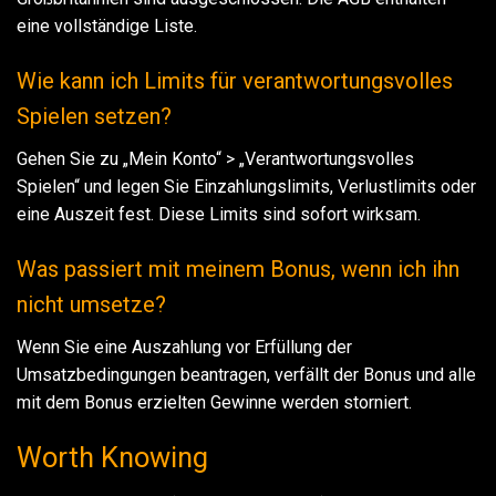
eine vollständige Liste.
Wie kann ich Limits für verantwortungsvolles
Spielen setzen?
Gehen Sie zu „Mein Konto“ > „Verantwortungsvolles
Spielen“ und legen Sie Einzahlungslimits, Verlustlimits oder
eine Auszeit fest. Diese Limits sind sofort wirksam.
Was passiert mit meinem Bonus, wenn ich ihn
nicht umsetze?
Wenn Sie eine Auszahlung vor Erfüllung der
Umsatzbedingungen beantragen, verfällt der Bonus und alle
mit dem Bonus erzielten Gewinne werden storniert.
Worth Knowing