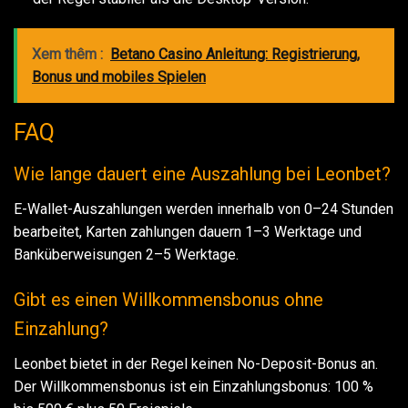
Xem thêm :
Betano Casino Anleitung: Registrierung,
Bonus und mobiles Spielen
FAQ
Wie lange dauert eine Auszahlung bei Leonbet?
E-Wallet-Auszahlungen werden innerhalb von 0–24 Stunden
bearbeitet, Karten zahlungen dauern 1–3 Werktage und
Banküberweisungen 2–5 Werktage.
Gibt es einen Willkommensbonus ohne
Einzahlung?
Leonbet bietet in der Regel keinen No-Deposit-Bonus an.
Der Willkommensbonus ist ein Einzahlungsbonus: 100 %