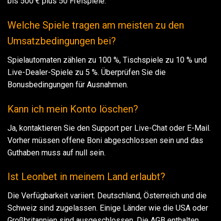
bis 500 € plus 50 Freispiele.
Welche Spiele tragen am meisten zu den
Umsatzbedingungen bei?
Spielautomaten zählen zu 100 %, Tischspiele zu 10 % und
Live-Dealer-Spiele zu 5 %. Überprüfen Sie die
Bonusbedingungen für Ausnahmen.
Kann ich mein Konto löschen?
Ja, kontaktieren Sie den Support per Live-Chat oder E-Mail.
Vorher müssen offene Boni abgeschlossen sein und das
Guthaben muss auf null sein.
Ist Leonbet in meinem Land erlaubt?
Die Verfügbarkeit variiert. Deutschland, Österreich und die
Schweiz sind zugelassen. Einige Länder wie die USA oder
Großbritannien sind ausgeschlossen. Die AGB enthalten