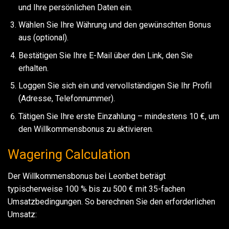
und Ihre persönlichen Daten ein.
Wählen Sie Ihre Währung und den gewünschten Bonus
aus (optional).
Bestätigen Sie Ihre E-Mail über den Link, den Sie
erhalten.
Loggen Sie sich ein und vervollständigen Sie Ihr Profil
(Adresse, Telefonnummer).
Tätigen Sie Ihre erste Einzahlung – mindestens 10 €, um
den Willkommensbonus zu aktivieren.
Wagering Calculation
Der Willkommensbonus bei Leonbet beträgt
typischerweise 100 % bis zu 500 € mit 35-fachen
Umsatzbedingungen. So berechnen Sie den erforderlichen
Umsatz: