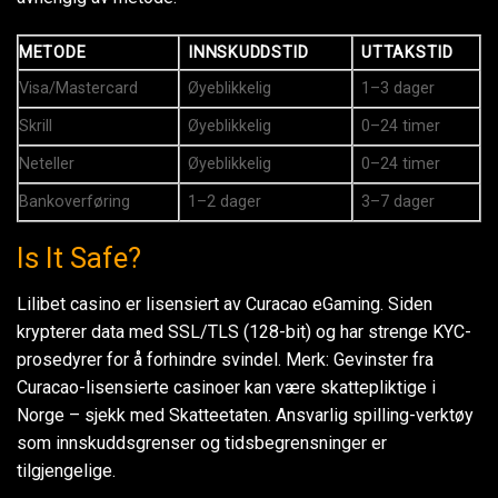
METODE
INNSKUDDSTID
UTTAKSTID
Visa/Mastercard
Øyeblikkelig
1–3 dager
Skrill
Øyeblikkelig
0–24 timer
Neteller
Øyeblikkelig
0–24 timer
Bankoverføring
1–2 dager
3–7 dager
Is It Safe?
Lilibet casino er lisensiert av Curacao eGaming. Siden
krypterer data med SSL/TLS (128-bit) og har strenge KYC-
prosedyrer for å forhindre svindel. Merk: Gevinster fra
Curacao-lisensierte casinoer kan være skattepliktige i
Norge – sjekk med Skatteetaten. Ansvarlig spilling-verktøy
som innskuddsgrenser og tidsbegrensninger er
tilgjengelige.