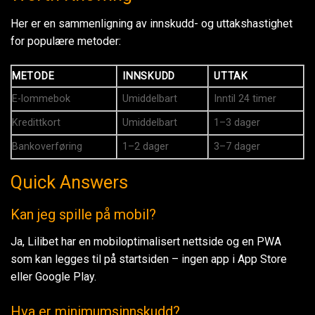
Her er en sammenligning av innskudd- og uttakshastighet
for populære metoder:
METODE
INNSKUDD
UTTAK
E-lommebok
Umiddelbart
Inntil 24 timer
Kredittkort
Umiddelbart
1–3 dager
Bankoverføring
1–2 dager
3–7 dager
Quick Answers
Kan jeg spille på mobil?
Ja, Lilibet har en mobiloptimalisert nettside og en PWA
som kan legges til på startsiden – ingen app i App Store
eller Google Play.
Hva er minimumsinnskudd?