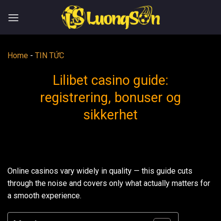
Skip
to
content
Home
-
TIN TỨC
Lilibet casino guide:
registrering, bonuser og
sikkerhet
Online casinos vary widely in quality — this guide cuts
through the noise and covers only what actually matters for
a smooth experience.