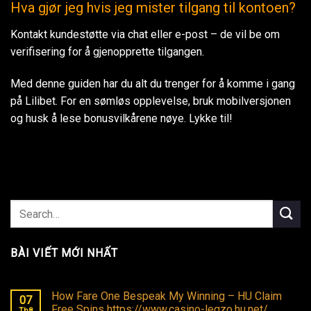
Hva gjør jeg hvis jeg mister tilgang til kontoen?
Kontakt kundestøtte via chat eller e-post – de vil be om
verifisering for å gjenopprette tilgangen.
Med denne guiden har du alt du trenger for å komme i gang
på Lilibet. For en sømløs opplevelse, bruk mobilversjonen
og husk å lese bonusvilkårene nøye. Lykke til!
BÀI VIẾT MỚI NHẤT
How Fare One Bespeak My Winning – HU Claim
07
Free Spins https://www.casino-legzo.hu.net/
Th8