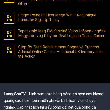
Offer
Litiger Peine Et Fixer Mega Win – République
07
française Sign Up Today
Th8
Tapasztald Meg Élő Kaszinó Valós Időben ◦ egész
07
Magyarország Play for Real Legiano Online Casino
Th8
Step-By-Step Readjustment Cognitive Process
07
Admiral Online Casino — national UK territory Join
Th8
the Action
LuongSonTV
- Link xem trực bóng bóng đá hôm nay không
quảng cáo hoàn toàn miễn phí với bình luận viên chuyên
nghiệp. Cập nhật lịch thi đấu bóng đá, kết quả bóng đá.