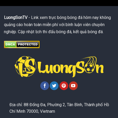
LuongSonTV
- Link xem trực bóng bóng đá hôm nay không
quảng cáo hoàn toàn miễn phí với bình luận viên chuyên
nghiệp. Cập nhật lịch thi đấu bóng đá, kết quả bóng đá.
Địa chỉ: 88 Đống Đa, Phường 2, Tân Bình, Thành phố Hồ
Chí Minh 70000, Vietnam