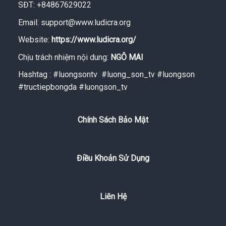
SĐT: +84867629022
Email:
support@www.ludicra.org
Website:
https://www.ludicra.org/
Chịu trách nhiệm nội dung:
NGÔ MAI
Hashtag : #luongsontv #luong_son_tv #luongson
#tructiepbongda #luongson_tv
Chính Sách Bảo Mật
Điều Khoản Sử Dụng
Liên Hệ