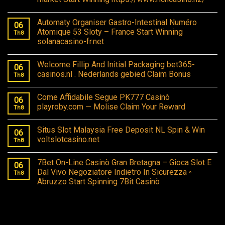
Automaty Organiser Gastro-Intestinal Numéro
06
Atomique 53 Sloty – France Start Winning
Th8
solanacasino-fr.net
Welcome Fillip And Initial Packaging bet365-
06
casinos.nl . Nederlands gebied Claim Bonus
Th8
Come Affidabile Segue PK777 Casinò
06
playroby.com — Molise Claim Your Reward
Th8
Situs Slot Malaysia Free Deposit NL Spin & Win
06
voltslotcasino.net
Th8
7Bet On-Line Casinò Gran Bretagna – Gioca Slot E
06
Dal Vivo Negoziatore Indietro In Sicurezza ◦
Th8
Abruzzo Start Spinning 7Bit Casinò