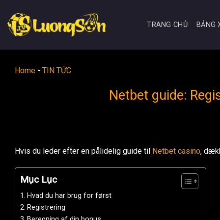
Skip
to
TRANG CHỦ
BẢNG 
content
Home
-
TIN TỨC
Netbet guide: Regi
Hvis du leder efter en pålidelig guide til
Netbet casino
, dækk
Mục Lục
Hvad du har brug for først
Registrering
Beregning af din bonus