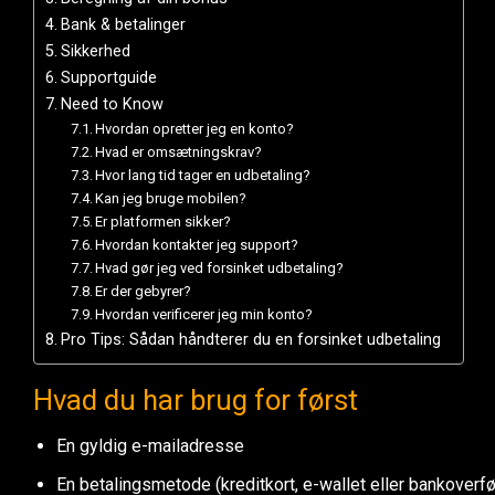
Bank & betalinger
Sikkerhed
Supportguide
Need to Know
Hvordan opretter jeg en konto?
Hvad er omsætningskrav?
Hvor lang tid tager en udbetaling?
Kan jeg bruge mobilen?
Er platformen sikker?
Hvordan kontakter jeg support?
Hvad gør jeg ved forsinket udbetaling?
Er der gebyrer?
Hvordan verificerer jeg min konto?
Pro Tips: Sådan håndterer du en forsinket udbetaling
Hvad du har brug for først
En gyldig e-mailadresse
En betalingsmetode (kreditkort, e-wallet eller bankoverfø