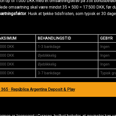
h op til 1.000 DKK med et omsætningskrav på 35x bonusbeløbe
lede omsætning skal være mindst 35 × 500 = 17.500 DKK, før d
ætningsfaktor
. Husk at tjekke tidsfristen, som typisk er 30 dage
AKSIMUM
BEHANDLINGSTID
GEBYR
.000 DKK
1-3 bankdage
Ingen
.000 DKK
Øjeblikkelig
Ingen
.000 DKK
Øjeblikkelig
Ingen
.000 DKK
3-7 bankdage
Typisk gr
365 · República Argentina Deposit & Play
ormen er licenseret i Curacao, hvilket betyder, at gevinster kan 