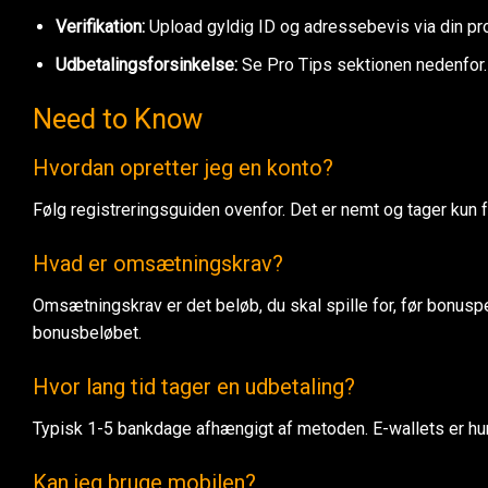
Verifikation:
Upload gyldig ID og adressebevis via din prof
Udbetalingsforsinkelse:
Se Pro Tips sektionen nedenfor.
Need to Know
Hvordan opretter jeg en konto?
Følg registreringsguiden ovenfor. Det er nemt og tager kun f
Hvad er omsætningskrav?
Omsætningskrav er det beløb, du skal spille for, før bon
bonusbeløbet.
Hvor lang tid tager en udbetaling?
Typisk 1-5 bankdage afhængigt af metoden. E-wallets er hur
Kan jeg bruge mobilen?