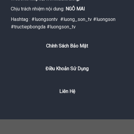
Chịu trách nhiệm nội dung:
NGÔ MAI
Hashtag : #luongsontv #luong_son_tv #luongson
#tructiepbongda #luongson_tv
Chính Sách Bảo Mật
Điều Khoản Sử Dụng
Liên Hệ