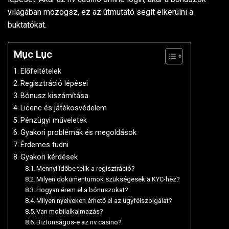
világában mozogsz, ez az útmutató segít elkerülni a
buktatókat.
Mục Lục
Előfeltételek
Regisztráció lépései
Bónusz kiszámítása
Licenc és játékosvédelem
Pénzügyi műveletek
Gyakori problémák és megoldások
Érdemes tudni
Gyakori kérdések
Mennyi időbe telik a regisztráció?
Milyen dokumentumok szükségesek a KYC-hez?
Hogyan érem el a bónuszokat?
Milyen nyelveken érhető el az ügyfélszolgálat?
Van mobilalkalmazás?
Biztonságos-e az nv casino?