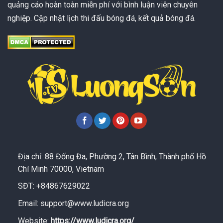
quảng cáo hoàn toàn miễn phí với bình luận viên chuyên
nghiệp. Cập nhật lịch thi đấu bóng đá, kết quả bóng đá.
Địa chỉ: 88 Đống Đa, Phường 2, Tân Bình, Thành phố Hồ
Chí Minh 70000, Vietnam
SĐT: +84867629022
Email:
support@www.ludicra.org
Website:
https://www.ludicra.org/