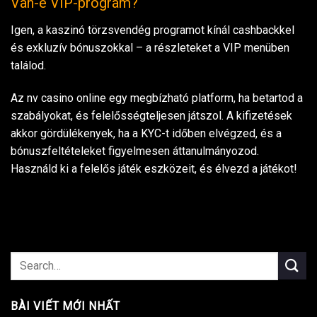
Van-e VIP-program?
Igen, a kaszinó törzsvendég programot kínál cashbackkel
és exkluzív bónuszokkal – a részleteket a VIP menüben
találod.
Az nv casino online egy megbízható platform, ha betartod a
szabályokat, és felelősségteljesen játszol. A kifizetések
akkor gördülékenyek, ha a KYC-t időben elvégzed, és a
bónuszfeltételeket figyelmesen áttanulmányozod.
Használd ki a felelős játék eszközeit, és élvezd a játékot!
BÀI VIẾT MỚI NHẤT