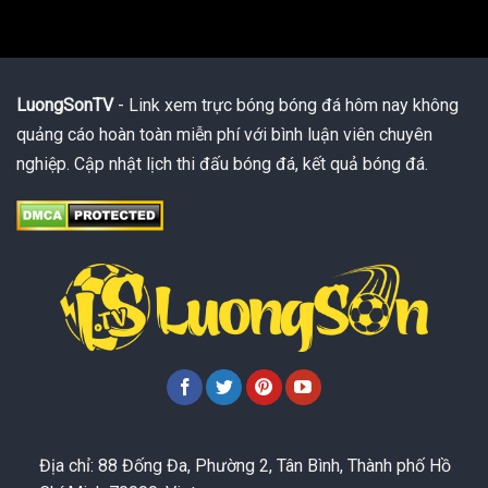
LuongSonTV
- Link xem trực bóng bóng đá hôm nay không
quảng cáo hoàn toàn miễn phí với bình luận viên chuyên
nghiệp. Cập nhật lịch thi đấu bóng đá, kết quả bóng đá.
Địa chỉ: 88 Đống Đa, Phường 2, Tân Bình, Thành phố Hồ