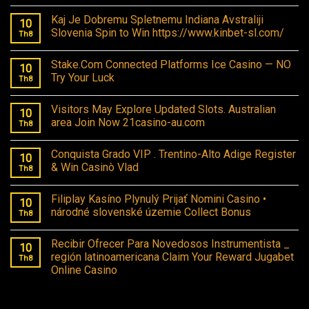
Kaj Je Dobremu Spletnemu Indiana Avstraliji
10
Slovenia Spin to Win https://www.kinbet-sl.com/
Th8
Stake.Com Connected Platforms Ice Casino — NO
10
Try Your Luck
Th8
Visitors May Explore Updated Slots. Australian
10
area Join Now 21casino-au.com
Th8
Conquista Grado VIP . Trentino-Alto Adige Register
10
& Win Casinò Vlad
Th8
Filiplay Kasíno Plynulý Prijať Nomini Casino •
10
národné slovenské územie Collect Bonus
Th8
Recibir Ofrecer Para Novedosos Instrumentista _
10
región latinoamericana Claim Your Reward Jugabet
Th8
Online Casino