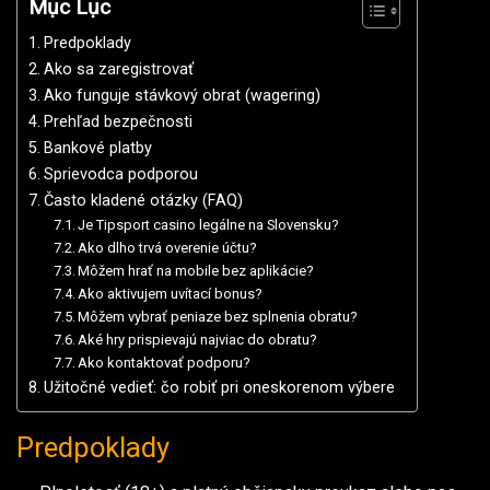
Mục Lục
Predpoklady
Ako sa zaregistrovať
Ako funguje stávkový obrat (wagering)
Prehľad bezpečnosti
Bankové platby
Sprievodca podporou
Často kladené otázky (FAQ)
Je Tipsport casino legálne na Slovensku?
Ako dlho trvá overenie účtu?
Môžem hrať na mobile bez aplikácie?
Ako aktivujem uvítací bonus?
Môžem vybrať peniaze bez splnenia obratu?
Aké hry prispievajú najviac do obratu?
Ako kontaktovať podporu?
Užitočné vedieť: čo robiť pri oneskorenom výbere
Predpoklady