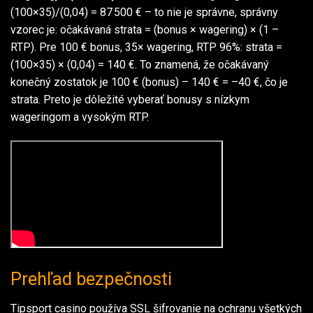
(100×35)/(0,04) = 87 500 € – to nie je správne, správny
vzorec je: očakávaná strata = (bonus × wagering) × (1 –
RTP). Pre 100 € bonus, 35× wagering, RTP 96%: strata =
(100×35) × (0,04) = 140 €. To znamená, že očakávaný
konečný zostatok je 100 € (bonus) – 140 € = –40 €, čo je
strata. Preto je dôležité vyberať bonusy s nízkym
wageringom a vysokým RTP.
Prehľad bezpečnosti
Tipsport casino používa SSL šifrovanie na ochranu všetkých