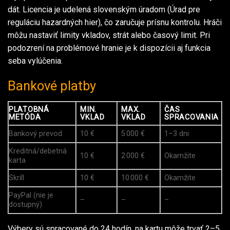
dát. Licencia je udelená slovenským úradom (Úrad pre
reguláciu hazardných hier), čo zaručuje prísnu kontrolu. Hráči
môžu nastaviť limity vkladov, strát alebo časový limit. Pri
podozrení na problémové hranie je k dispozícii aj funkcia
seba vylúčenia.
Bankové platby
PLATOBNÁ
MIN.
MAX.
ČAS
METÓDA
VKLAD
VKLAD
SPRACOVANIA
Bankový prevod
10 €
5 000 €
1–3 dni
Kreditná/debetná
10 €
2 000 €
Okamžite
karta
Skrill
10 €
10 000 €
Okamžite
PayPal (nie je
–
–
–
dostupný)
Výbery sú spracované do 24 hodín, na kartu môže trvať 2–5