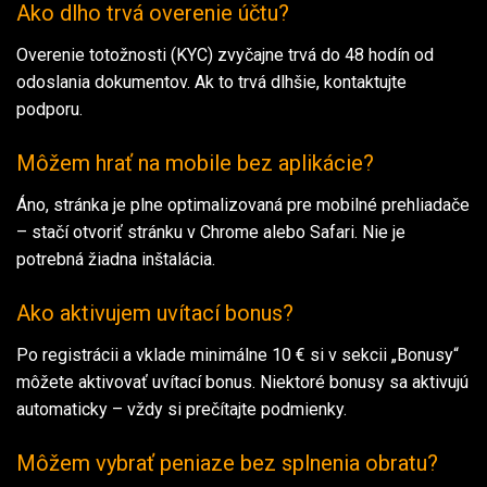
Ako dlho trvá overenie účtu?
Overenie totožnosti (KYC) zvyčajne trvá do 48 hodín od
odoslania dokumentov. Ak to trvá dlhšie, kontaktujte
podporu.
Môžem hrať na mobile bez aplikácie?
Áno, stránka je plne optimalizovaná pre mobilné prehliadače
– stačí otvoriť stránku v Chrome alebo Safari. Nie je
potrebná žiadna inštalácia.
Ako aktivujem uvítací bonus?
Po registrácii a vklade minimálne 10 € si v sekcii „Bonusy“
môžete aktivovať uvítací bonus. Niektoré bonusy sa aktivujú
automaticky – vždy si prečítajte podmienky.
Môžem vybrať peniaze bez splnenia obratu?