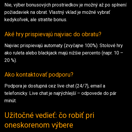
Nie, výber bonusových prostriedkov je možný až po splnení
požiadaviek na obrat. Vlastný vklad je možné vybrať
kedykoľvek, ale stratíte bonus.
Aké hry prispievajú najviac do obratu?
Najviac prispievajú automaty (zvyčajne 100%). Stolové hry
ako ruleta alebo blackjack majú nižšie percento (napr. 10 –
20 %).
Ako kontaktovať podporu?
Podpora je dostupná cez live chat (24/7), email a
telefonicky. Live chat je najrýchlejší – odpovede do pár
minút.
Užitočné vedieť: čo robiť pri
oneskorenom výbere