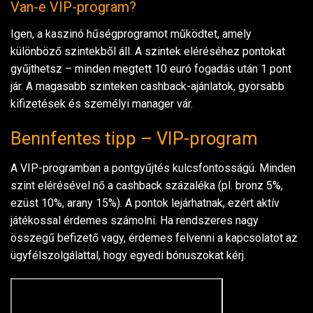
Van-e VIP-program?
Igen, a kaszinó hűségprogramot működtet, amely
különböző szintekből áll. A szintek eléréséhez pontokat
gyűjthetsz – minden megtett 10 euró fogadás után 1 pont
jár. A magasabb szinteken cashback-ajánlatok, gyorsabb
kifizetések és személyi manager vár.
Bennfentes tipp – VIP-program
A VIP-programban a pontgyűjtés kulcsfontosságú. Minden
szint elérésével nő a cashback százaléka (pl. bronz 5%,
ezüst 10%, arany 15%). A pontok lejárhatnak, ezért aktív
játékossal érdemes számolni. Ha rendszeres nagy
összegű befizető vagy, érdemes felvenni a kapcsolatot az
ügyfélszolgálattal, hogy egyedi bónuszokat kérj.