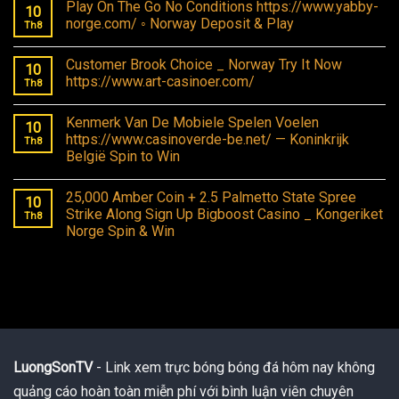
Play On The Go No Conditions https://www.yabby-
10
norge.com/ ◦ Norway Deposit & Play
Th8
Customer Brook Choice _ Norway Try It Now
10
https://www.art-casinoer.com/
Th8
Kenmerk Van De Mobiele Spelen Voelen
10
https://www.casinoverde-be.net/ — Koninkrijk
Th8
België Spin to Win
25,000 Amber Coin + 2.5 Palmetto State Spree
10
Strike Along Sign Up Bigboost Casino _ Kongeriket
Th8
Norge Spin & Win
LuongSonTV
- Link xem trực bóng bóng đá hôm nay không
quảng cáo hoàn toàn miễn phí với bình luận viên chuyên