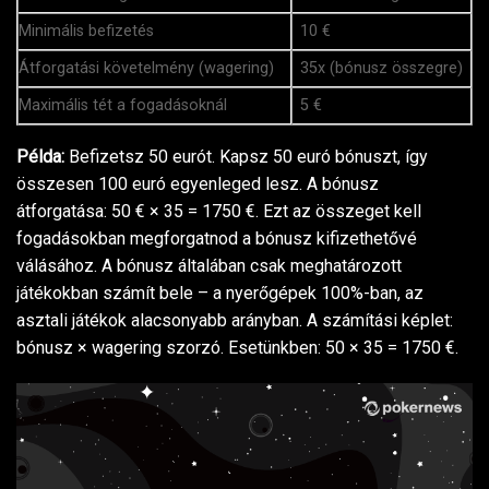
Minimális befizetés
10 €
Átforgatási követelmény (wagering)
35x (bónusz összegre)
Maximális tét a fogadásoknál
5 €
Példa:
Befizetsz 50 eurót. Kapsz 50 euró bónuszt, így
összesen 100 euró egyenleged lesz. A bónusz
átforgatása: 50 € × 35 = 1750 €. Ezt az összeget kell
fogadásokban megforgatnod a bónusz kifizethetővé
válásához. A bónusz általában csak meghatározott
játékokban számít bele – a nyerőgépek 100%-ban, az
asztali játékok alacsonyabb arányban. A számítási képlet:
bónusz × wagering szorzó. Esetünkben: 50 × 35 = 1750 €.