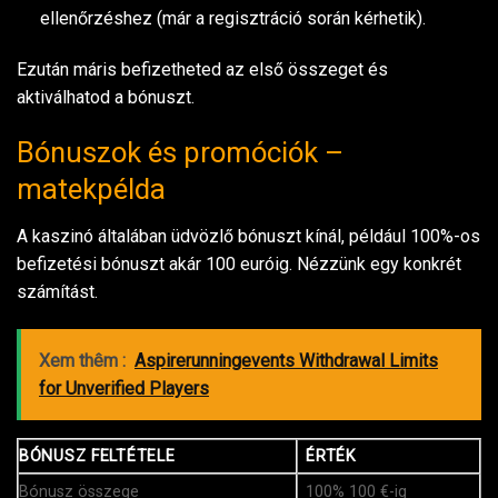
ellenőrzéshez (már a regisztráció során kérhetik).
Ezután máris befizetheted az első összeget és
aktiválhatod a bónuszt.
Bónuszok és promóciók –
matekpélda
A kaszinó általában üdvözlő bónuszt kínál, például 100%-os
befizetési bónuszt akár 100 euróig. Nézzünk egy konkrét
számítást.
Xem thêm :
Aspirerunningevents Withdrawal Limits
for Unverified Players
BÓNUSZ FELTÉTELE
ÉRTÉK
Bónusz összege
100% 100 €-ig