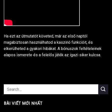
Ha ezt az útmutatót követed, már az első naptól
magabiztosan használhatod a kaszinó funkcióit, és
elkerülheted a gyakori hibákat. A bónuszok feltételeinek
alapos ismerete és a felelős játék az igazi siker kulcsa.
BÀI VIẾT MỚI NHẤT