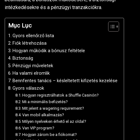
intézkedésekre és a pénzügyi tranzakciókra.
Mục Lục
Gyors ellenőrző lista
Fiók létrehozása
Hogyan működik a bónusz feltétele
Biztonság
Pénzügyi műveletek
Ha valami elromlik
Bennfentes tanács – késleltetett kifizetés kezelése
Gyors válaszok
Hogyan regisztrálhatok a Shuffle Casinón?
Mi a minimális befizetés?
Mit jelent a wagering requirement?
Van mobil alkalmazás?
Milyen nyelveken érhető el az oldal?
Van VIP program?
Hogyan zárom be a fiókomat?