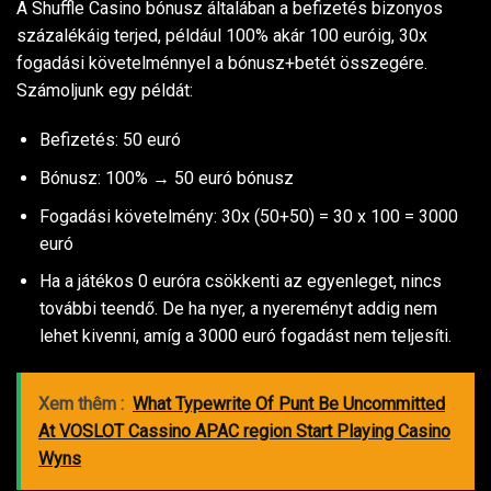
A Shuffle Casino bónusz általában a befizetés bizonyos
százalékáig terjed, például 100% akár 100 euróig, 30x
fogadási követelménnyel a bónusz+betét összegére.
Számoljunk egy példát:
Befizetés: 50 euró
Bónusz: 100% → 50 euró bónusz
Fogadási követelmény: 30x (50+50) = 30 x 100 = 3000
euró
Ha a játékos 0 euróra csökkenti az egyenleget, nincs
további teendő. De ha nyer, a nyereményt addig nem
lehet kivenni, amíg a 3000 euró fogadást nem teljesíti.
Xem thêm :
What Typewrite Of Punt Be Uncommitted
At VOSLOT Cassino APAC region Start Playing Casino
Wyns