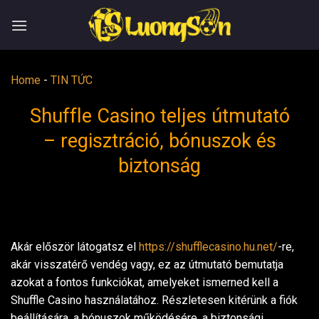
Skip
to
content
Home
-
TIN TỨC
Shuffle Casino teljes útmutató
– regisztráció, bónuszok és
biztonság
Akár először látogatsz el
https://shufflecasino.hu.net/
-re,
akár visszatérő vendég vagy, ez az útmutató bemutatja
azokat a fontos funkciókat, amelyeket ismerned kell a
Shuffle Casino használatához. Részletesen kitérünk a fiók
beállítására, a bónuszok működésére, a biztonsági