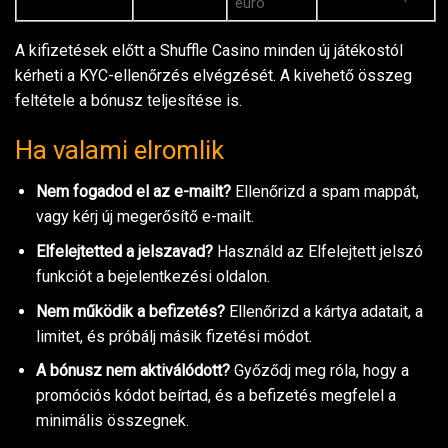
euró
A kifizetések előtt a Shuffle Casino minden új játékostól
kérheti a KYC-ellenőrzés elvégzését. A kivehető összeg
feltétele a bónusz teljesítése is.
Ha valami elromlik
Nem fogadod el az e-mailt?
Ellenőrizd a spam mappát,
vagy kérj új megerősítő e-mailt.
Elfelejtetted a jelszavad?
Használd az Elfelejtett jelszó
funkciót a bejelentkezési oldalon.
Nem működik a befizetés?
Ellenőrizd a kártya adatait, a
limitet, és próbálj másik fizetési módot.
A bónusz nem aktiválódott?
Győződj meg róla, hogy a
promóciós kódot beírtad, és a befizetés megfelel a
minimális összegnek.