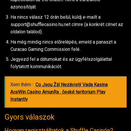
azonosítóját.
Ha nincs válasz 12 órán belül, küldj e-mailt a
support@shufflecasino.hu.net
címre (a konkrét címet az
oldalon találod).
Ha még mindig nincs előrelépés, emeld a panaszt a
Curacao Gaming Commission felé.
Jegyezd fel a dátumokat és az ügyfélszolgálattal
folytatott kommunikációt.
Xem thêm :
Co Jsou Žijí Nezávislý Vada Kasina
AceWin Casino AmunRa . české teritorium Play
Instantly
Gyors válaszok
Hogyan regisztrálhatok a Shuffle Casinón?