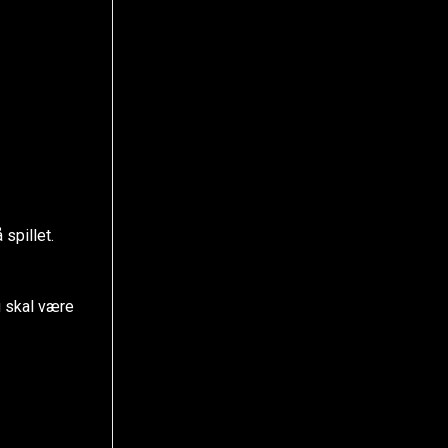
spillet.
g skal være