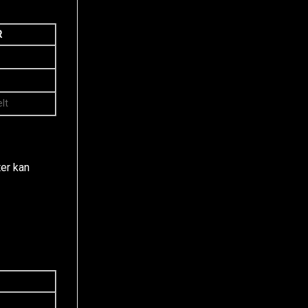
R
lt
ter kan