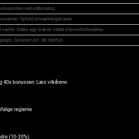
 bonuskoden ved indbetaling.
okumenter. Opfyld omsætningskravet.
 cache. Stake app kræver stabil internetforbindelse.
ngsapp. Genstart evt. din telefon.
g 40x bonussen. Læs vilkårene.
ifølge reglerne.
ndre (10-20%).