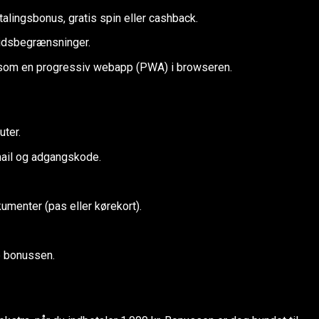
talingsbonus, gratis spin eller cashback.
idsbegrænsninger.
er som en progressiv webapp (PWA) i browseren.
uter.
-mail og adgangskode.
okumenter (pas eller kørekort).
re bonussen.