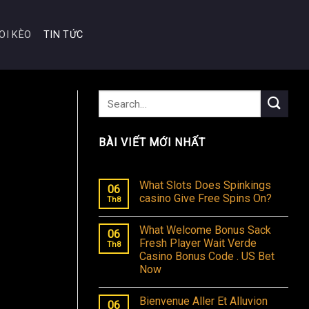
OI KÈO
TIN TỨC
BÀI VIẾT MỚI NHẤT
What Slots Does Spinkings
06
casino Give Free Spins On?
Th8
What Welcome Bonus Sack
06
Fresh Player Wait Verde
Th8
Casino Bonus Code . US Bet
Now
Bienvenue Aller Et Alluvion
06