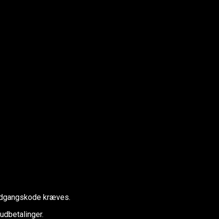
 adgangskode kræves.
udbetalinger.