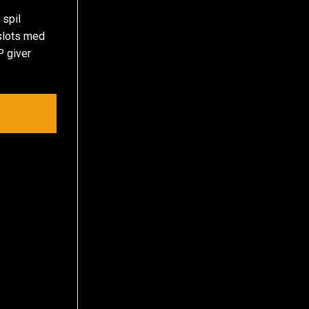
 spil
 slots med
P giver