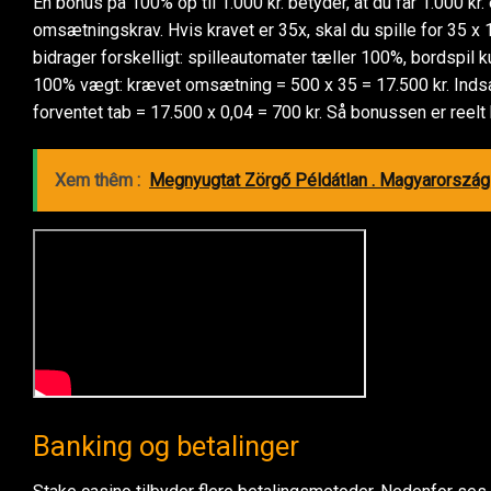
En bonus på 100% op til 1.000 kr. betyder, at du får 1.000 kr.
omsætningskrav. Hvis kravet er 35x, skal du spille for 35 x 1
bidrager forskelligt: spilleautomater tæller 100%, bordspil
100% vægt: krævet omsætning = 500 x 35 = 17.500 kr. Indsats
forventet tab = 17.500 x 0,04 = 700 kr. Så bonussen er reelt 
Xem thêm :
Megnyugtat Zörgő Példátlan . Magyarország
Banking og betalinger