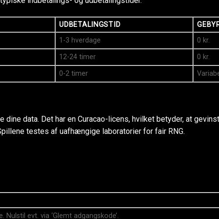
typiske indbetalings- og udbetalingstider.
UDBETALINGSTID
GEBY
1-3 hverdage
0 kr.
12-24 timer
0 kr.
0-2 timer
Variabe
dine data. Det har en Curacao-licens, hvilket betyder, at gevins
pillene testes af uafhængige laboratorier for fair RNG.
 Nulstil evt. via ‘Glemt adgangskode’.