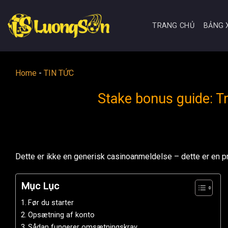
Skip
to
TRANG CHỦ
BẢNG 
content
Home
-
TIN TỨC
Stake bonus guide: Tri
Dette er ikke en generisk casinoanmeldelse – dette er en pr
Mục Lục
Før du starter
Opsætning af konto
Sådan fungerer omsætningskrav