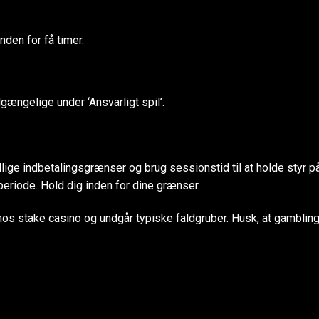
nden for få timer.
gængelige under ‘Ansvarligt spil’.
lige indbetalingsgrænser og brug sessionstid til at holde styr på 
 periode. Hold dig inden for dine grænser.
os stake casino og undgår typiske faldgruber. Husk, at gamblin