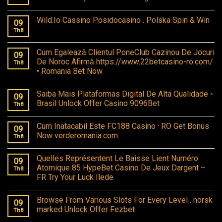
Wild.Io Cassino Posidocasino . Polska Spin & Win
09
Th8
Cum Egalează Clientul PoneClub Cazinou De Jocuri
09
De Noroc Afirmă https://www.22betcasino-ro.com/
Th8
• Romania Bet Now
Saiba Mais Plataformas Digital De Alta Qualidade ◦
09
Brasil Unlock Offer Casino 9096Bet
Th8
Cum Inatacabil Este FC188 Casino · RO Get Bonus
09
Now verderomania.com
Th8
Quelles Représentent Le Baisse Lient Numéro
09
Atomique 85 HypeBet Casino De Jeux Dargent –
Th8
FR Try Your Luck Ilede
Browse From Various Slots For Every Level . norsk
09
marked Unlock Offer Fezbet
Th8