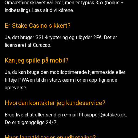
Omsætningskravet varierer, men er typisk 35x (bonus +
indbetaling). Læs altid vilkårene.
Er Stake Casino sikkert?
Ja, det bruger SSL-kryptering og tilbyder 2FA. Det er
licenseret af Curacao.
Kan jeg spille på mobil?
Ja, du kan bruge den mobiloptimerede hjemmeside eller
tilføje PWA’en til din startskærm for en app-lignende
oplevelse.
Hvordan kontakter jeg kundeservice?
Brug live chat eller send en e-mail til
support@stakes.dk
.
De er tilgængelige 24/7.
Hvor lang tid tager en udbetaling?