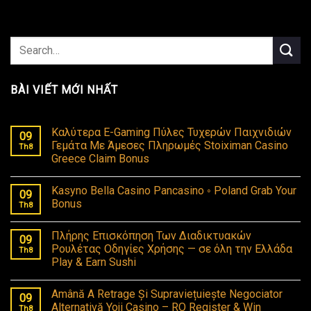
BÀI VIẾT MỚI NHẤT
Καλύτερα E-Gaming Πύλες Τυχερών Παιχνιδιών
09
Γεμάτα Με Άμεσες Πληρωμές Stoiximan Casino
Th8
Greece Claim Bonus
Kasyno Bella Casino Pancasino ◦ Poland Grab Your
09
Bonus
Th8
Πλήρης Επισκόπηση Των Διαδικτυακών
09
Ρουλέτας Οδηγίες Χρήσης — σε όλη την Ελλάδα
Th8
Play & Earn Sushi
Amână A Retrage Și Supraviețuiește Negociator
09
Alternativă Yoji Casino – RO Register & Win
Th8