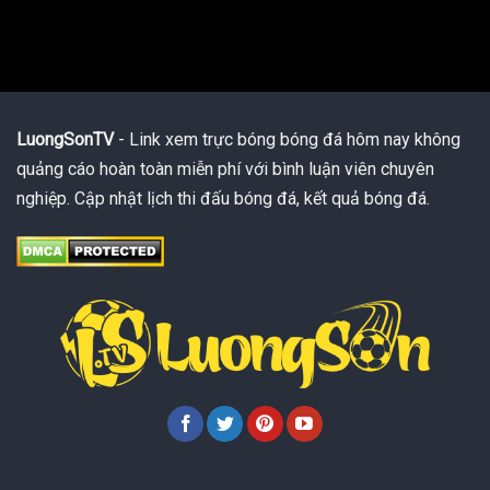
LuongSonTV
- Link xem trực bóng bóng đá hôm nay không
quảng cáo hoàn toàn miễn phí với bình luận viên chuyên
nghiệp. Cập nhật lịch thi đấu bóng đá, kết quả bóng đá.