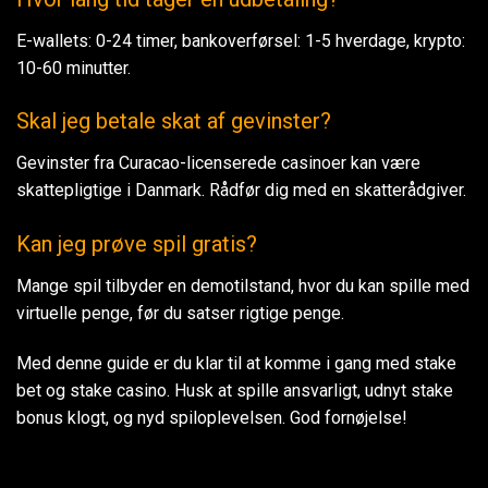
E-wallets: 0-24 timer, bankoverførsel: 1-5 hverdage, krypto:
10-60 minutter.
Skal jeg betale skat af gevinster?
Gevinster fra Curacao-licenserede casinoer kan være
skattepligtige i Danmark. Rådfør dig med en skatterådgiver.
Kan jeg prøve spil gratis?
Mange spil tilbyder en demotilstand, hvor du kan spille med
virtuelle penge, før du satser rigtige penge.
Med denne guide er du klar til at komme i gang med stake
bet og stake casino. Husk at spille ansvarligt, udnyt stake
bonus klogt, og nyd spiloplevelsen. God fornøjelse!