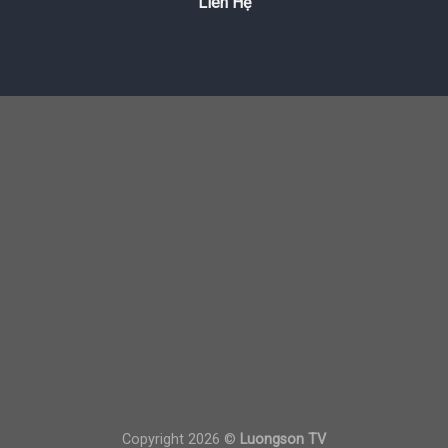
Liên Hệ
Copyright 2026 ©
Luongson TV