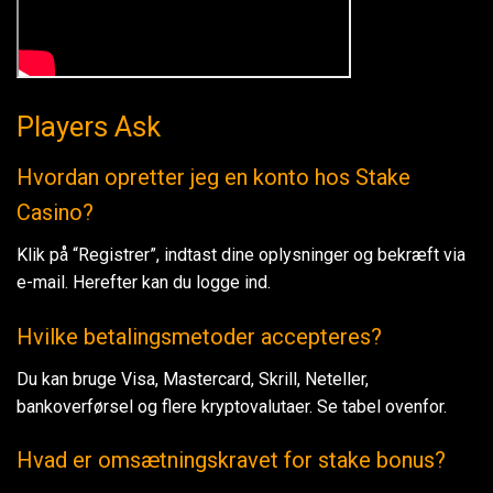
Players Ask
Hvordan opretter jeg en konto hos Stake
Casino?
Klik på “Registrer”, indtast dine oplysninger og bekræft via
e-mail. Herefter kan du logge ind.
Hvilke betalingsmetoder accepteres?
Du kan bruge Visa, Mastercard, Skrill, Neteller,
bankoverførsel og flere kryptovalutaer. Se tabel ovenfor.
Hvad er omsætningskravet for stake bonus?