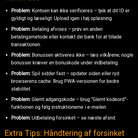
Problem:
Kontoen kan ikke verificeres – tjek at dit ID er
gyldigt og læseligt. Upload igen i høj opløsning.
Problem:
Betaling afvises – prøv en anden
betalingsmetode eller kontakt din bank for at tillade
transaktionen.
Problem:
Bonussen aktiveres ikke – læs vilkårene; nogle
bonusser kræver en bonuskode under indbetaling.
Problem:
Spil sidder fast – opdater siden eller ryd
browserens cache. Brug PWA-versionen for bedre
stabilitet.
Problem:
Glemt adgangskode – brug “Glemt kodeord”-
funktionen og følg instruktionerne i e-mailen.
Problem:
Udbetaling forsinket – se næste afsnit.
Extra Tips: Håndtering af forsinket