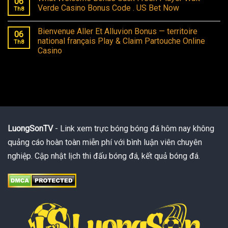
06
Verde Casino Bonus Code . US Bet Now
Th8
Bienvenue Aller Et Alluvion Bonus — territoire
06
national français Play & Claim Partouche Online
Th8
Casino
LuongSonTV
- Link xem trực bóng bóng đá hôm nay không
quảng cáo hoàn toàn miễn phí với bình luận viên chuyên
nghiệp. Cập nhật lịch thi đấu bóng đá, kết quả bóng đá.