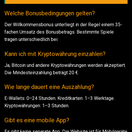
Welche Bonusbedingungen gelten?
Der Willkommensbonus unterliegt in der Regel einem 35-
fachen Umsatz des Bonusbetrags. Bestimmte Spiele
tragen unterschiedlich bei.
Kann ich mit Kryptowährung einzahlen?
Ja, Bitcoin und andere Kryptowährungen werden akzeptiert.
Die Mindesteinzahlung beträgt 20 €.
Wie lange dauert eine Auszahlung?
E-Wallets: 0–24 Stunden. Kreditkarten: 1–3 Werktage.
Kryptowährungen: 1–3 Stunden.
Gibt es eine mobile App?
Es gibt keine separate App. Die Website ist für Mobilgeräte