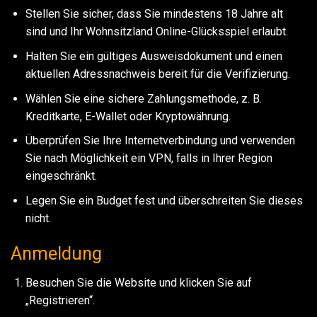
Stellen Sie sicher, dass Sie mindestens 18 Jahre alt
sind und Ihr Wohnsitzland Online-Glücksspiel erlaubt.
Halten Sie ein gültiges Ausweisdokument und einen
aktuellen Adressnachweis bereit für die Verifizierung.
Wählen Sie eine sichere Zahlungsmethode, z. B.
Kreditkarte, E-Wallet oder Kryptowährung.
Überprüfen Sie Ihre Internetverbindung und verwenden
Sie nach Möglichkeit ein VPN, falls in Ihrer Region
eingeschränkt.
Legen Sie ein Budget fest und überschreiten Sie dieses
nicht.
Anmeldung
Besuchen Sie die Website und klicken Sie auf
„Registrieren“.