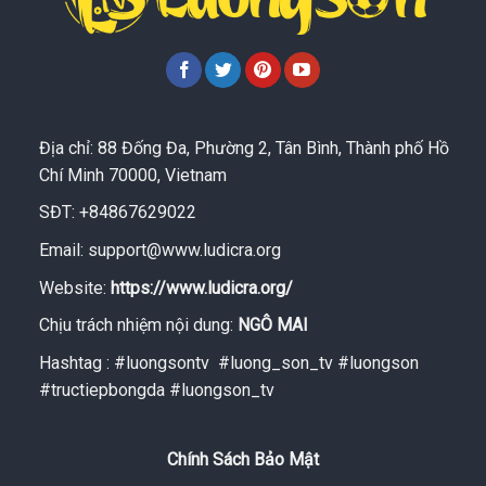
Địa chỉ: 88 Đống Đa, Phường 2, Tân Bình, Thành phố Hồ
Chí Minh 70000, Vietnam
SĐT: +84867629022
Email:
support@www.ludicra.org
Website:
https://www.ludicra.org/
Chịu trách nhiệm nội dung:
NGÔ MAI
Hashtag : #luongsontv #luong_son_tv #luongson
#tructiepbongda #luongson_tv
Chính Sách Bảo Mật