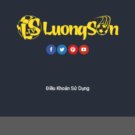
Điều Khoản Sử Dụng