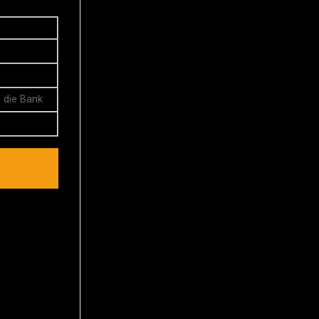
h die Bank