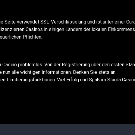
Die Seite verwendet SSL-Verschlüsselung und ist unter einer Cu
-lizenzierten Casinos in einigen Ländern der lokalen Einkommens
euerlichen Pflichten.
rda Casino problemlos. Von der Registrierung über den ersten Sta
e nun alle wichtigen Informationen. Denken Sie stets an
n Limitierungsfunktionen. Viel Erfolg und Spaß im Starda Casin