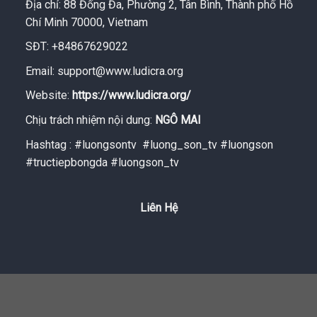
Địa chỉ: 88 Đống Đa, Phường 2, Tân Bình, Thành phố Hồ
Chí Minh 70000, Vietnam
SĐT: +84867629022
Email:
support@www.ludicra.org
Website:
https://www.ludicra.org/
Chịu trách nhiệm nội dung:
NGÔ MAI
Hashtag : #luongsontv #luong_son_tv #luongson
#tructiepbongda #luongson_tv
Liên Hệ