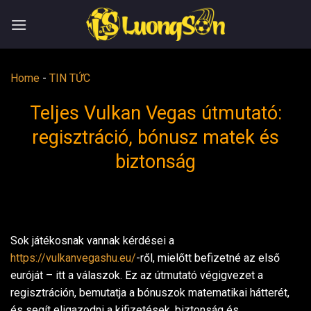
Skip
to
content
Home
-
TIN TỨC
Teljes Vulkan Vegas útmutató:
regisztráció, bónusz matek és
biztonság
Sok játékosnak vannak kérdései a
https://vulkanvegashu.eu/
-ről, mielőtt befizetné az első
euróját – itt a válaszok. Ez az útmutató végigvezet a
regisztráción, bemutatja a bónuszok matematikai hátterét,
és segít eligazodni a kifizetések, biztonság és