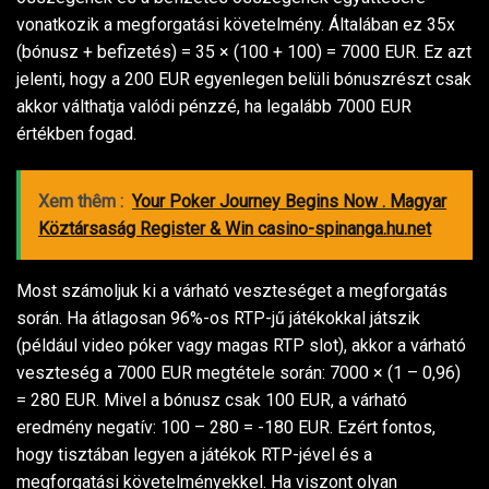
vonatkozik a megforgatási követelmény. Általában ez 35x
(bónusz + befizetés) = 35 × (100 + 100) = 7000 EUR. Ez azt
jelenti, hogy a 200 EUR egyenlegen belüli bónuszrészt csak
akkor válthatja valódi pénzzé, ha legalább 7000 EUR
értékben fogad.
Xem thêm :
Your Poker Journey Begins Now . Magyar
Köztársaság Register & Win casino-spinanga.hu.net
Most számoljuk ki a várható veszteséget a megforgatás
során. Ha átlagosan 96%-os RTP-jű játékokkal játszik
(például video póker vagy magas RTP slot), akkor a várható
veszteség a 7000 EUR megtétele során: 7000 × (1 – 0,96)
= 280 EUR. Mivel a bónusz csak 100 EUR, a várható
eredmény negatív: 100 – 280 = -180 EUR. Ezért fontos,
hogy tisztában legyen a játékok RTP-jével és a
megforgatási követelményekkel. Ha viszont olyan