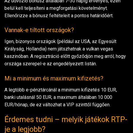
Az üdvözlő bónusz általában 7-30 napig érvényes, ezen
belül kell teljesíteni a megforgatási követelményt.
Ellenőrizze a bónusz feltételeit a pontos határidőért.
Vannak-e tiltott országok?
Igen, bizonyos országok (például az USA, az Egyesült
Királyság, Hollandia) nem játszhatnak a vulkan vegas
kaszinóban. A regisztráció előtt győződjön meg arról, hogy
országa szerepel-e az engedélyezett listán.
Mi a minimum és maximum kifizetés?
A legtöbb e-pénztárcánál a minimum kifizetés 10 EUR,
banki utalásnál 50 EUR, a maximum általában 10 000
EUR/hónap, de ez változhat a VIP szinttől függően.
Érdemes tudni – melyik játékok RTP-
je a legjobb?