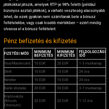
játékokkal játszik, amelyek RTP-je 98% feletti (például
bizonyos asztali játékok), a várható veszteség alacsonyabb
lehet, de ezek gyakran nem számítanak bele a bónusz
feltételekbe, vagy csak kisebb mértékben – ezért mindig
olvassa el a bónusz feltételeit.
Pénz befizetés és kifizetés
MINIMUM
MINIMUM
FELDOLGOZÁSI
FIZETÉSI MÓD
BEFIZETÉS
KIFIZETÉS
IDŐ
Visa/Mastercard
10 EUR
20 EUR
1-3 munkanap
Skrill
10 EUR
10 EUR
24 óra
Neteller
10 EUR
10 EUR
24 óra
Banki átutalás
20 EUR
50 EUR
3-7 munkanap
Kriptovaluta
(Bitcoin,
20 EUR
20 EUR
1-12 óra
Ethereum)