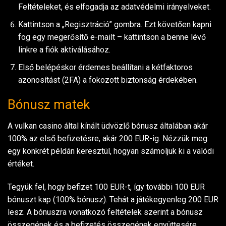
Feltételeket, és elfogadja az adatvédelmi irányelveket.
Kattintson a „Regisztráció” gombra. Ezt követően kapni
fog egy megerősítő e-mailt – kattintson a benne lévő
linkre a fiók aktiválásához.
Első belépéskor érdemes beállítani a kétfaktoros
azonosítást (2FA) a fokozott biztonság érdekében.
Bónusz matek
A vulkan casino által kínált üdvözlő bónusz általában akár
100% az első befizetésre, akár 200 EUR-ig. Nézzük meg
egy konkrét példán keresztül, hogyan számoljuk ki a valódi
értéket.
Tegyük fel, hogy befizet 100 EUR-t, így további 100 EUR
bónuszt kap (100% bónusz). Tehát a játékegyenleg 200 EUR
lesz. A bónuszra vonatkozó feltételek szerint a bónusz
összegének és a befizetés összegének együttesére