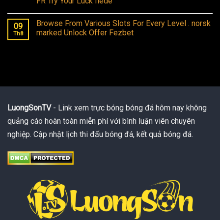
FR Try Your Luck Ilede
Browse From Various Slots For Every Level . norsk
09
marked Unlock Offer Fezbet
Th8
LuongSonTV
- Link xem trực bóng bóng đá hôm nay không
quảng cáo hoàn toàn miễn phí với bình luận viên chuyên
nghiệp. Cập nhật lịch thi đấu bóng đá, kết quả bóng đá.