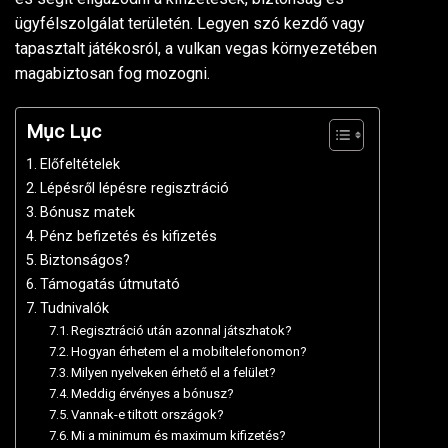
ügyfélszolgálat területén. Legyen szó kezdő vagy
tapasztalt játékosról, a vulkan vegas környezetében
magabiztosan fog mozogni.
Mục Lục
Előfeltételek
Lépésről lépésre regisztráció
Bónusz matek
Pénz befizetés és kifizetés
Biztonságos?
Támogatás útmutató
Tudnivalók
Regisztráció után azonnal játszhatok?
Hogyan érhetem el a mobiltelefonomon?
Milyen nyelveken érhető el a felület?
Meddig érvényes a bónusz?
Vannak-e tiltott országok?
Mi a minimum és maximum kifizetés?