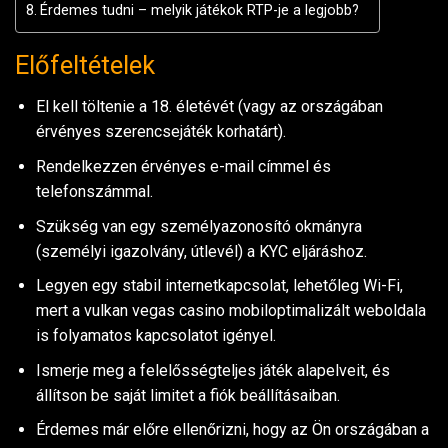
Érdemes tudni – melyik játékok RTP-je a legjobb?
Előfeltételek
El kell töltenie a 18. életévét (vagy az országában
érvényes szerencsejáték korhatárt).
Rendelkezzen érvényes e-mail címmel és
telefonszámmal.
Szükség van egy személyazonosító okmányra
(személyi igazolvány, útlevél) a KYC eljáráshoz.
Legyen egy stabil internetkapcsolat, lehetőleg Wi-Fi,
mert a vulkan vegas casino mobiloptimalizált weboldala
is folyamatos kapcsolatot igényel.
Ismerje meg a felelősségteljes játék alapelveit, és
állítson be saját limitet a fiók beállításaiban.
Érdemes már előre ellenőrizni, hogy az Ön országában a