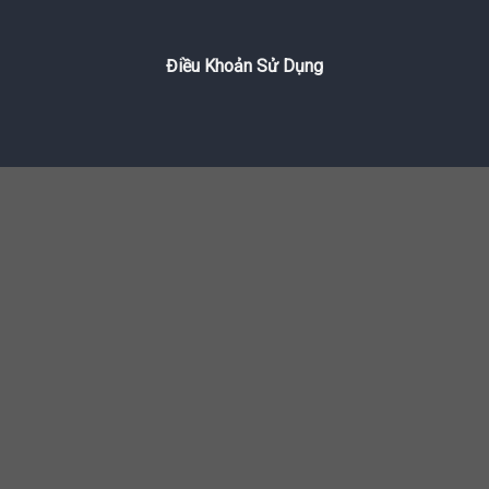
Điều Khoản Sử Dụng