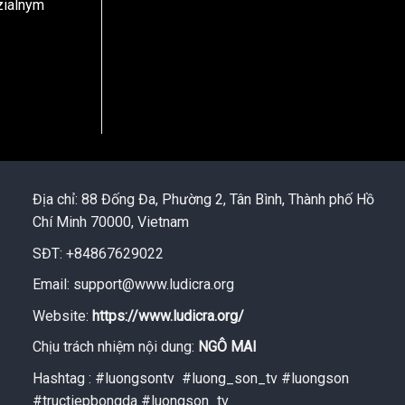
zialnym
Địa chỉ: 88 Đống Đa, Phường 2, Tân Bình, Thành phố Hồ
Chí Minh 70000, Vietnam
SĐT: +84867629022
Email:
support@www.ludicra.org
Website:
https://www.ludicra.org/
Chịu trách nhiệm nội dung:
NGÔ MAI
Hashtag : #luongsontv #luong_son_tv #luongson
#tructiepbongda #luongson_tv