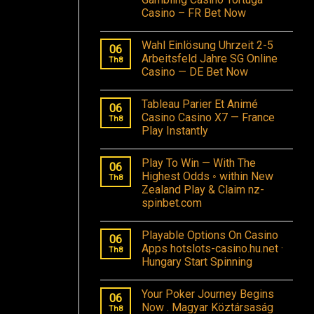
Casino – FR Bet Now
Wahl Einlösung Uhrzeit 2-5
06
Arbeitsfeld Jahre SG Online
Th8
Casino — DE Bet Now
Tableau Parier Et Animé
06
Casino Casino X7 — France
Th8
Play Instantly
Play To Win — With The
06
Highest Odds ◦ within New
Th8
Zealand Play & Claim nz-
spinbet.com
Playable Options On Casino
06
Apps hotslots-casino.hu.net ·
Th8
Hungary Start Spinning
Your Poker Journey Begins
06
Now . Magyar Köztársaság
Th8