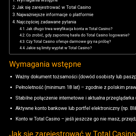
Wymagania wstępne
Jak się zarejestrować w Total Casino
Najważniejsze informacje o platformie
Najczęściej zadawane pytania
Jak długo trwa weryfikacja konta w Total Casino?
Co zrobić, gdy zapomnę hasła do Total Casino logowanie?
Czy Total Casino oferuje darmowe gry na próbę?
Jakie są limity wypłat w Total Casino?
Wymagania wstępne
Ważny dokument tożsamości (dowód osobisty lub paszpor
Pełnoletność (minimum 18 lat) – zgodnie z polskim pr
Stabilne połączenie internetowe i aktualna przeglądarka 
Aktywne konto bankowe lub portfel elektroniczny (np. Blik
Konto w Total Casino – jeśli jeszcze go nie masz, przejdź 
Jak się zarejestrować w Total Casino