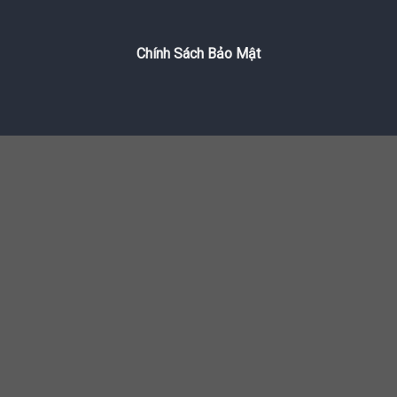
Chính Sách Bảo Mật