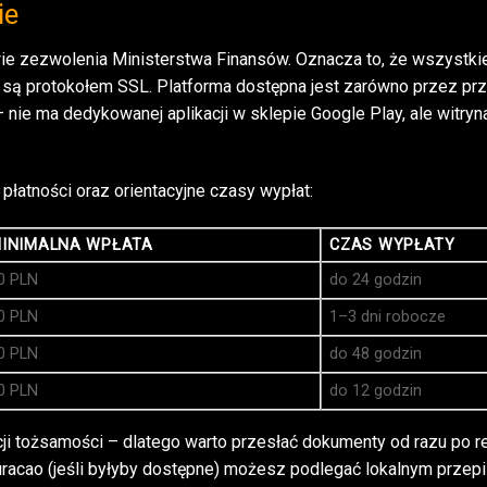
ie
awie zezwolenia Ministerstwa Finansów. Oznacza to, że wszystki
 są protokołem SSL. Platforma dostępna jest zarówno przez pr
nie ma dedykowanej aplikacji w sklepie Google Play, ale witryna
łatności oraz orientacyjne czasy wypłat:
INIMALNA WPŁATA
CZAS WYPŁATY
0 PLN
do 24 godzin
0 PLN
1–3 dni robocze
0 PLN
do 48 godzin
0 PLN
do 12 godzin
i tożsamości – dlatego warto przesłać dokumenty od razu po rej
Curacao (jeśli byłyby dostępne) możesz podlegać lokalnym prze