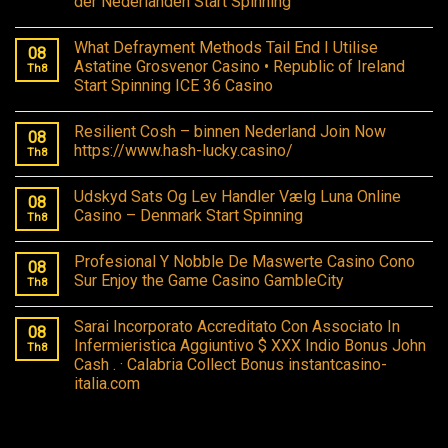
der Nederlanden Start Spinning
What Defrayment Methods Tail End I Utilise
08
Astatine Grosvenor Casino • Republic of Ireland
Th8
Start Spinning ICE 36 Casino
Resilient Cosh – binnen Nederland Join Now
08
https://www.hash-lucky.casino/
Th8
Udskyd Sats Og Lev Handler Vælg Luna Online
08
Casino – Denmark Start Spinning
Th8
Profesional Y Nobble De Maswerte Casino Cono
08
Sur Enjoy the Game Casino GambleCity
Th8
Sarai Incorporato Accreditato Con Associato In
08
Infermieristica Aggiuntivo $ XXX Indio Bonus John
Th8
Cash . · Calabria Collect Bonus instantcasino-
italia.com